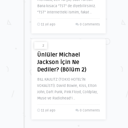
Bana kısaca “TST” de diyebilirsiniz.
“TST” internetteki ismim, fakat ..
11 yıl ago
0 Comments
2
Ünlüler Michael
Jackson İçin Ne
Dediler? (Bölüm 2)
BILL KAULITZ (TOKIO HOTEL’İN
VOKALİSTİ): David Bowie, Kiss, Elton
John, Daft Punk, Pink Floyd, Coldplay,
Muse ve Radiohead’i ..
11 yıl ago
0 Comments