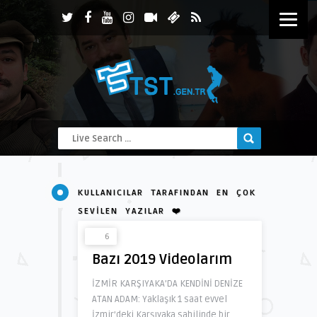
KULLANICILAR TARAFINDAN EN ÇOK
SEVILEN YAZILAR ❤️
6
Bazı 2019 Videolarım
İZMİR KARŞIYAKA’DA KENDİNİ DENİZE
ATAN ADAM: Yaklaşık 1 saat evvel
İzmir’deki Karşıyaka sahilinde bir