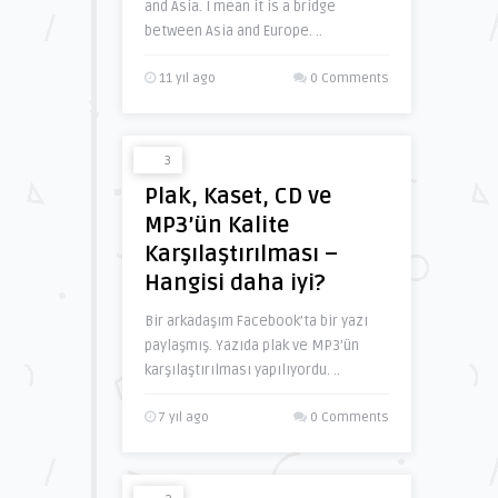
and Asia. I mean it is a bridge
between Asia and Europe. ..
11 yıl ago
0 Comments
3
Plak, Kaset, CD ve
MP3’ün Kalite
Karşılaştırılması –
Hangisi daha iyi?
Bir arkadaşım Facebook’ta bir yazı
paylaşmış. Yazıda plak ve MP3’ün
karşılaştırılması yapılıyordu. ..
7 yıl ago
0 Comments