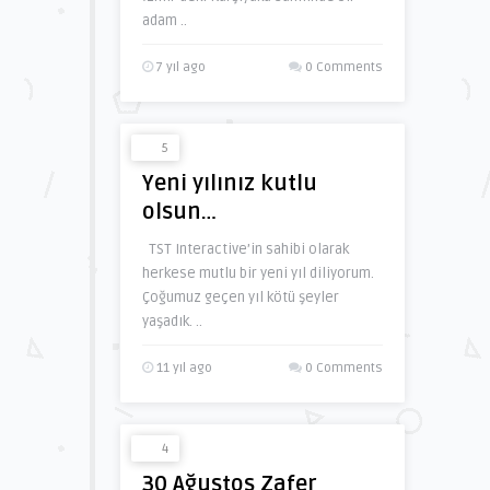
adam ..
7 yıl ago
0 Comments
5
Yeni yılınız kutlu
olsun…
TST Interactive’in sahibi olarak
herkese mutlu bir yeni yıl diliyorum.
Çoğumuz geçen yıl kötü şeyler
yaşadık. ..
11 yıl ago
0 Comments
4
30 Ağustos Zafer