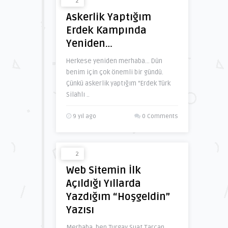
2
Askerlik Yaptığım
Erdek Kampında
Yeniden…
Herkese yeniden merhaba… Dün
benim için çok önemli bir gündü.
Çünkü askerlik yaptığım “Erdek Türk
Silahlı ..
9 yıl ago
0 Comments
2
Web Sitemin İlk
Açıldığı Yıllarda
Yazdığım “Hoşgeldin”
Yazısı
Merhaba, ben Turgay Suat Tarcan.