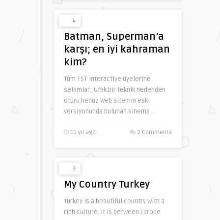
4
Batman, Superman’a
karşı; en iyi kahraman
kim?
Tüm TST Interactive üyelerine
selamlar; Ufak bir teknik nedenden
ötürü henüz web sitemin eski
versiyonunda bulunan sinema ..
10 yıl ago
2 Comments
3
My Country Turkey
Turkey is a beautiful country with a
rich culture. It is between Europe