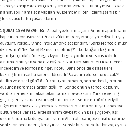
olaya kaçıp fotokopi çekmiştim ona. 2014 yılı itibariyle ise ilk kez
anlayabilir ama son yapılan “Gülpembe” klibini izlemişseniz bir
şte o üzücü hafta yaşadıklarım:
1 ŞUBAT 1999 PAZARTESİ:
Sabah gözlerimi açtım. Annem apartmanın
kapısında konuşuyordu. “Çok üzüldüm Barış Manço’ya…” diye bir şey
duydum. Yoksa… “Anne, n’oldu?” diye seslendim. “Barış Manço ölmüş”
demez mi? “Ne, Barış Manço mu ölmüş?”… Korktuğum başıma
gelmişti. Çünkü dün Megavizyon’da geziyordum ve Barış Abi’nin
albümlerinin yan yana dizildiği yeri gördüm. Albümleri teker teker
inceledim ve içimden bir şey koptu. Daha önce de o kasetlere
bakmıştım fakat bu sefer ciddi ciddi “Bu adam ölürse ne olacak?”
dedim ve ertesi günü öldü. Yanlış anlamayın, ben herkes için bunu
düşünen karamsarlardan değilim. Bende onun 4 tanecik albümü
vardı ama hepsini taksit taksit tamamlayacaktım. Türkiye gelmiş
geçmiş en iyi sanatçısını kaybetti bence… Bence en büyükleriydi.
Diğerlerine haksızlık yapmak istemiyorum ama onun yeri apayrıydı.
Bugün gece yarısı 1’lerde sanırım kaybettik. Eh Barış Ağabey, aşk
olsun. Unutma ki dünya fani, veren Allah alır canı, biz nasıl unuturuz
seni? Can bedenden çıkmayınca… Sensiz buralar ne kadar zor, ayrılık