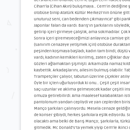
Cihan’la (Cihan Akın) buluşmaya… Cem’in dediğine gö
otobüse binip Atatürk Kültür Merkezi’nin önüne gittik
unuturuz seni, can bedenden çıkmayınca” gibi panka
Japonlar falan da vardı. Barış’ın şarkılarını söyledik
getirip içeri girmeye çalıştık, ama sokmadılar. Çok
Sonra içeri giremeyeceğimizi anlayınca camiye gitme
(sanırım cenazeye yetişmek için) otobüse duraktan 
peşinden koşmaya başladı, kadın tam bindi, düştü v
vardı, kadının kemikleri kırılmış, zaten çığlıklar 
Gözleri ağlamaktan şişmişti. Arkamızda namaz kıld
kaybettik. Arkadaşlarını, ailesini bulmuş olabilir
Trampetçiler çalıyor, tabutun üzerine çiçekler atılıyo
Öyle bir içten uğurluyorduk ki onu… Çeşit çeşit insanla
saçı uzunlar ve aklıma gelmeyecek kadar çeşitli ins
omuza getirebilirdi. Ama maalesef kalabalıktan isti
pantolonum yandan cepliydi ve yan ceplerden biris
Manço şarkıları çalınıyordu. Mesela cenaze geldiğin
de konser gibiydi, herkes şarkılara eşlik ediyordu. So
olacaktı ama belki de Barış Manço; şarkılarla, tü
gitmedik. Mc Donald’s’ta yemek yiyip Cem’le ikinci 