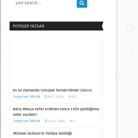
POPÜLER YAZILAR
En İyi Zamanda Yolculuk Temalı Filmler (2014)
Turgay Suat TARCAN
Nis 7, 2016
19
Barış Manço vefat ettikten sonra 1999 günlüğüme
neler yazdım?
Turgay Suat TARCAN
Oca 2, 2016
6
Michael Jackson’ın Türkiye Günlüğü