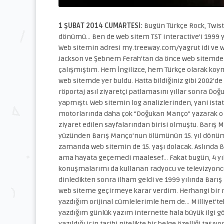
1 ŞUBAT 2014 CUMARTESİ:
Bugün Türkçe Rock, Twist
dönümü… Ben de web sitem TST Interactive’i 1999 yı
Web sitemin adresi my.treeway.com/yagrut idi ve w
Jackson ve Şebnem Ferah’tan da önce web sitemde
çalışmıştım. Hem İngilizce, hem Türkçe olarak koym
web sitemde yer buldu. Hatta bildiğiniz gibi 2002’
röportaj asıl ziyaretçi patlamasını yıllar sonra Doğ
yapmıştı. Web sitemin log analizlerinden, yani ist
motorlarında daha çok “Doğukan Manço” yazarak o rö
ziyaret edilen sayfalarından birisi olmuştu. Barı
yüzünden Barış Manço’nun ölümünün 15. yıl dönümü 
zamanda web sitemin de 15. yaşı dolacak. Aslında Ba
ama hayata geçemedi maalesef… Fakat bugün, 4 yıl
konuşmalarımı da kullanan radyocu ve televizyoncu C
dinledikten sonra ilham geldi ve 1999 yılında Barı
web siteme geçirmeye karar verdim. Herhangi bi
yazdığım orijinal cümlelerimle hem de… Milliyet’te
yazdığım günlük yazım internette hala büyük ilgi 
yazıldığı için tarihi nitelikte bir belge özelliği ta