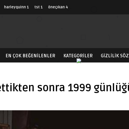
harleyquinn
1
tst
1
öneçıkan
4
EN ÇOK BEĞENILENLER
KATEGORİLER
GIZLILIK SÖ
ettikten sonra 1999 günlü