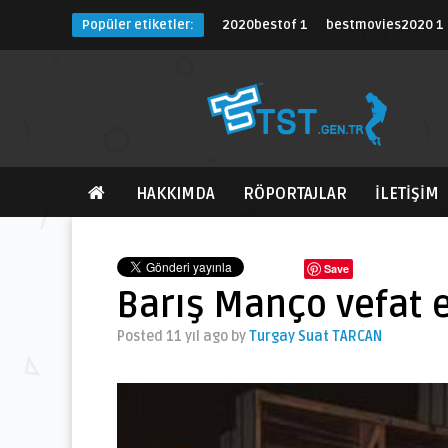
Popüler etiketler:
2020bestof
1
bestmovies2020
1
HAKKIMDA
RÖPORTAJLAR
İLETİŞİM
Save
Barış Manço vefat 
Posted 11 yıl ago
by
Turgay Suat TARCAN