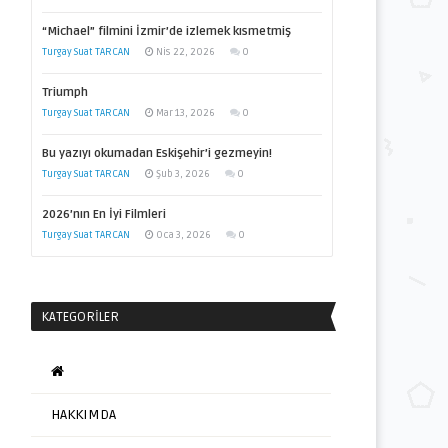
“Michael” filmini İzmir’de izlemek kısmetmiş
Turgay Suat TARCAN
Nis 22, 2026
0
Triumph
Turgay Suat TARCAN
Mar 13, 2026
0
Bu yazıyı okumadan Eskişehir’i gezmeyin!
Turgay Suat TARCAN
Şub 3, 2026
0
2026’nın En İyi Filmleri
Turgay Suat TARCAN
Oca 3, 2026
0
KATEGORILER
HAKKIMDA