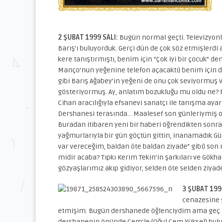
2 ŞUBAT 1999 SALI:
Bugün normal geçti. Televizyonlar
Barış’ı buluyorduk. Gerçi dün de çok söz etmişlerdi
kere tanıştırmıştı, benim için “Çok iyi bir çocuk” 
Manço’nun yeğenine telefon açacaktı) benim için de
gibi Barış Ağabey’in yeğeni de onu çok seviyormuş
gösteriyormuş. Ay, anlatım bozukluğu mu oldu ne?
Cihan aracılığıyla efsanevi sanatçı ile tanışma ay
Dershanesi terasında… Maalesef son günleriymiş 
Buradan itibaren yeni bir haberi öğrendikten sonra
yağmurlarıyla bir gün göçtün gittin, inanamadık Gü
var vereceğim, baldan öte baldan ziyade” gibi) son 
midir acaba? Tıpkı Kerim Tekin’in şarkıları ve Gökh
gözyaşlarımız akıp gidiyor, selden öte selden ziyad
3 ŞUBAT 19
cenazesine 
etmişim. Bugün dershanede öğlenciydim ama geç g
dershanenin önünde Cem’le (Oğul Cem Yüksel) buluşt