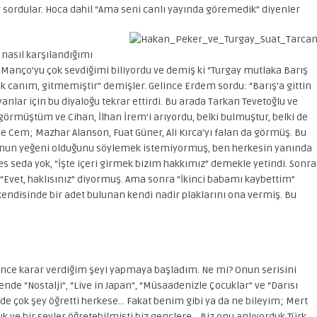
r sordular. Hoca dahil “Ama seni canlı yayında göremedik” diyenler
nasıl karşılandığımı
Manço’yu çok sevdiğimi biliyordu ve demiş ki “Turgay mutlaka Barış
 canım, gitmemiştir” demişler. Gelince Erdem sordu: “Barış’a gittin
nlar için bu diyaloğu tekrar ettirdi. Bu arada Tarkan Tevetoğlu ve
görmüştüm ve Cihan, İlhan İrem’i arıyordu, belki bulmuştur, belki de
e Cem; Mazhar Alanson, Fuat Güner, Ali Kırca’yı falan da görmüş. Bu
o’nun yeğeni olduğunu söylemek istemiyormuş, ben herkesin yanında
es seda yok, “İşte içeri girmek bizim hakkımız” demekle yetindi. Sonra
Evet, haklısınız” diyormuş. Ama sonra “İkinci babamı kaybettim”
kendisinde bir adet bulunan kendi nadir plaklarını ona vermiş. Bu
ce karar verdiğim şeyi yapmaya başladım. Ne mi? Onun serisini
 “Nostalji”, “Live in Japan”, “Müsaadenizle Çocuklar” ve “Darısı
de çok şey öğretti herkese… Fakat benim gibi ya da ne bileyim; Mert
uk ve bir şeyler öğretebilmişti biz gençlere… Biz onu anlıyorduk Türk