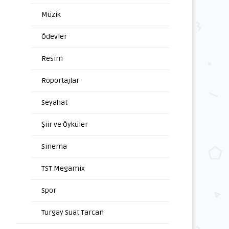
Müzik
Ödevler
Resim
Röportajlar
Seyahat
Şiir ve Öyküler
Sinema
TST Megamix
Spor
Turgay Suat Tarcan