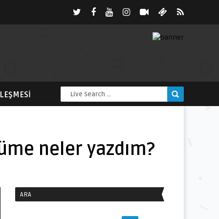
ZLEŞMESI
ğüme neler yazdım?
ARA