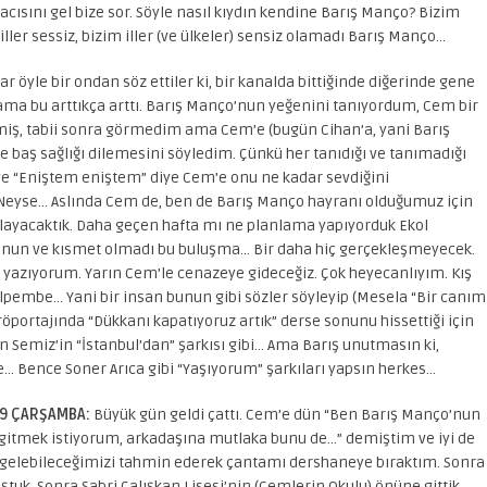
acısını gel bize sor. Söyle nasıl kıydın kendine Barış Manço? Bizim
iller sessiz, bizim iller (ve ülkeler) sensiz olamadı Barış Manço…
 öyle bir ondan söz ettiler ki, bir kanalda bittiğinde diğerinde gene
 ama bu arttıkça arttı. Barış Manço’nun yeğenini tanıyordum, Cem bir
demiş, tabii sonra görmedim ama Cem’e (bugün Cihan’a, yani Barış
 baş sağlığı dilemesini söyledim. Çünkü her tanıdığı ve tanımadığı
 ve “Eniştem eniştem” diye Cem’e onu ne kadar sevdiğini
 Neyse… Aslında Cem de, ben de Barış Manço hayranı olduğumuz için
arlayacaktık. Daha geçen hafta mı ne planlama yapıyorduk Ekol
onun ve kısmet olmadı bu buluşma… Bir daha hiç gerçekleşmeyecek.
 yazıyorum. Yarın Cem’le cenazeye gideceğiz. Çok heyecanlıyım. Kış
lpembe… Yani bir insan bunun gibi sözler söyleyip (Mesela “Bir canım
röportajında “Dükkanı kapatıyoruz artık” derse sonunu hissettiği için
an Semiz’in “İstanbul’dan” şarkısı gibi… Ama Barış unutmasın ki,
e… Bence Soner Arıca gibi “Yaşıyorum” şarkıları yapsın herkes…
99 ÇARŞAMBA:
Büyük gün geldi çattı. Cem’e dün “Ben Barış Manço’nun
gitmek istiyorum, arkadaşına mutlaka bunu de…” demiştim ve iyi de
elebileceğimizi tahmin ederek çantamı dershaneye bıraktım. Sonra
uk. Sonra Sabri Çalışkan Lisesi’nin (Cemlerin Okulu) önüne gittik