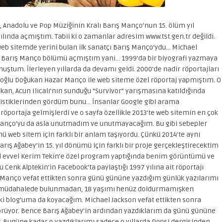
, Anadolu ve Pop Müziğinin Kralı Barış Manço’nun 15. ölüm yıl
lında açmıştım. Tabii ki o zamanlar adresim www.tst.gen.tr değildi.
eb sitemde yerini bulan ilk sanatçı Barış Manço’ydu… Michael
 Barış Manço bölümü açmıştım yani… 1999’da bir biyografi yazmaya
uştum. İlerleyen yıllarda da devamı geldi. 2000’de nadir röportajları
de oğlu Doğukan Hazar Manço ile web siteme özel röportaj yapmıştım. O
ukan, Acun Ilıcalı’nın sunduğu “Survivor” yarışmasına katıldığında
atistiklerinden gördüm bunu… İnsanlar Google gibi arama
portaja gelmişlerdi ve o sayfa özellikle 2013’te web sitemin en çok
ş Manço’yu da asla unutmadım ve unutmayacağım. Bu gibi sebepler
web sitem için farklı bir anlam taşıyordu. Çünkü 2014’te aynı
rış Ağabey’in 15. yıl dönümü için farklı bir proje gerçekleştirecektim
 evvel Kerim Tekin’e özel program yaptığında benim görüntümü ve
enk Alptekin’in Facebook’ta paylaştığı 1997 yılına ait röportajı
ş Manço vefat ettikten sonra günü gününe yazdığım günlük yazılarımı
r müdahalede bulunmadan, 18 yaşımı henüz doldurmamışken
ki blog’uma da koyacağım. Michael Jackson vefat ettikten sonra
görüyor. Bence Barış Ağabey’in ardından yazdıklarım da günü gününe
şıyor. Bugüne kadar o yazdıklarımı sadece o yıllarda Popsi dergisinden