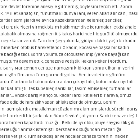
re devlet törenine ailesiyle gitmemiş, böylesini tercih etti. Sonra
. “Millet Sanatçısı”, “Unutma ki dünya fani, veren Allah alır canı, nasıl
rtlar açmışlardı ve ayrıca Kazakistan’dan gelenler, zenciler,
, el çırptık, “İçeri girmek bizim hakkımız” diye korumaları etkisiz hale
 kalabalık olmasına rağmen itiş kakış haricinde hiç gürültü olmuyordu.
ye karar verdik. Tam her şey yolunda, gidiyorduk ki, yaşlı bir kadın
binerken otobüs hareketlendi. O kadın, kocası ve başka bir kadın
e bacağı ezildi. Sonra yolumuza otobüsten inip (yerde bayağı kan
duymuştum) devam ettik, cenazeye yetiştik. Hakan Peker’i gördüm.
ı. Barış Manço’nun cenaze namazını kıldıktan sonra Cihan’ın yerini
. Tabutu gördüm ama Cem görmedi galiba. Ben tuvaletten gördüm.
rdu. O ortamda bulunanlar o anları çok iyi bilir, bütün anları iyi bilir.
r katılmıştı; tek küpeliler, sarıklılar, takım elbiseliler, türbanlılar,
anlar… Ancak Barış Manço bu kadar farklı kitleleri bir araya, omuz
fade edip de hırsızlık yapan ahlaksızlar da olmuştu. Benim
ini açmışlardı ama Allah’tan cüzdanımı alamamışlardı. Sürekli Barış
de hareketli bir şarkı olan “Kara Sevda” çalıyordu. Sanki cenaze değil
nra birileri kapattırdı müziği… Belki de iyi oldu, ölüye saygısızlık gibi
rkülerle uğurlanmak istemişti. Dershane olduğundan mezarlığa
derse yetiştik. Tüm arkadaşlar ve hocalar cenaze törenini naklen