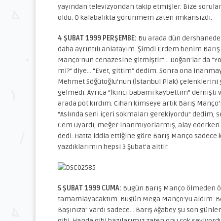
yayından televizyondan takip etmişler. Bize sorula
oldu. O kalabalıkta görünmem zaten imkansızdı.
4 ŞUBAT 1999 PERŞEMBE:
Bu arada dün dershanede 
daha ayrıntılı anlatayım. Şimdi Erdem benim Barış 
Manço’nun cenazesine gitmiştir”… Doğan’lar da “Yok
mi?” diye… “Evet, gittim” dedim. Sonra ona inanmaya
Mehmet Söğütoğlu’nun (İstanbul Plak) çelenklerini 
gelmedi. Ayrıca “İkinci babamı kaybettim” demişti v
arada pot kırdım. Cihan kimseye artık Barış Manç
“Aslında seni içeri sokmaları gerekiyordu” dedim, s
Cem uyardı, meğer inanmıyorlarmış, alay ederken “
dedi. Hatta iddia ettiğine göre Barış Manço sadece 
yazdıklarımın hepsi 3 Şubat’a aittir.
5 ŞUBAT 1999 CUMA:
Bugün Barış Manço ölmeden ön
tamamlayacaktım. Bugün Mega Manço’yu aldım. Bende
Başınıza” vardı sadece… Barış Ağabey şu son günler
gibi, Hande gibi bazılarımız zaten onu çok seviyord