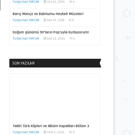
Turgay Suat TARCAN
Oca 11, 2016
4
Barış Manço ve Balmumu Heykeli Müzeleri
Turgay Suat TARCAN
Şub 23, 2018
4
Doğum günümü 90’ların Pop’uyla Kutluyorum!
Turgay Suat TARCAN
Şub 22, 2016
4
SON YAZILAR
Taklit Türk Klipleri ve Albüm Kapakları Bölüm 3
Turgay Suat TARCAN
Tem 5, 2026
0