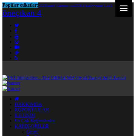
Popüler etiketler:
2020bestof
1
bestmovies2020
1
harleyquinn
1
tst
1
öneçıkan
4
HAKKIMDA
RÖPORTAJLAR
İLETİŞİM
En Çok Beğenilenler
KATEGORİLER
Genel