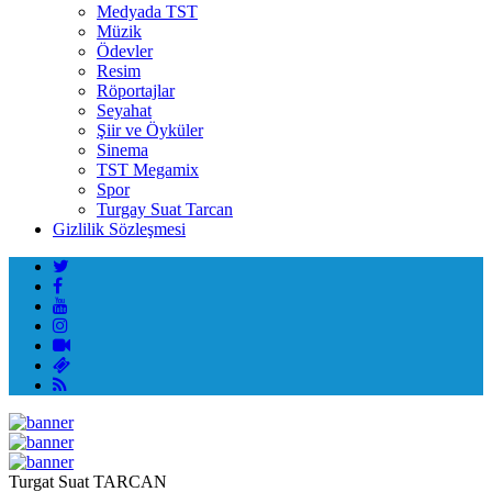
Medyada TST
Müzik
Ödevler
Resim
Röportajlar
Seyahat
Şiir ve Öyküler
Sinema
TST Megamix
Spor
Turgay Suat Tarcan
Gizlilik Sözleşmesi
Turgat Suat TARCAN