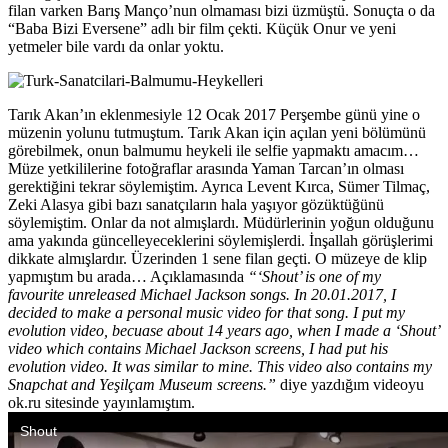
filan varken Barış Manço’nun olmaması bizi üzmüştü. Sonuçta o da
“Baba Bizi Eversene” adlı bir film çekti. Küçük Onur ve yeni
yetmeler bile vardı da onlar yoktu.
Tarık Akan’ın eklenmesiyle 12 Ocak 2017 Perşembe günü yine o
müzenin yolunu tutmuştum. Tarık Akan için açılan yeni bölümünü
görebilmek, onun balmumu heykeli ile selfie yapmaktı amacım…
Müze yetkililerine fotoğraflar arasında Yaman Tarcan’ın olması
gerektiğini tekrar söylemiştim. Ayrıca Levent Kırca, Sümer Tilmaç,
Zeki Alasya gibi bazı sanatçıların hala yaşıyor gözüktüğünü
söylemiştim. Onlar da not almışlardı. Müdürlerinin yoğun olduğunu
ama yakında güncelleyeceklerini söylemişlerdi. İnşallah görüşlerimi
dikkate almışlardır. Üzerinden 1 sene filan geçti. O müzeye de klip
yapmıştım bu arada… Açıklamasında
“‘Shout’ is one of my
favourite unreleased Michael Jackson songs. In 20.01.2017, I
decided to make a personal music video for that song. I put my
evolution video, becuase about 14 years ago, when I made a ‘Shout’
video which contains Michael Jackson screens, I had put his
evolution video. It was similar to mine. This video also contains my
Snapchat and Yeşilçam Museum screens.”
diye yazdığım videoyu
ok.ru sitesinde yayınlamıştım.