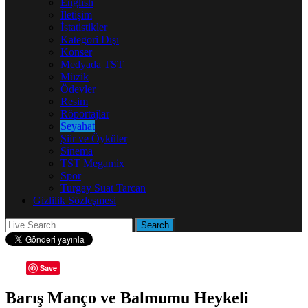
English
İletişim
İstatistikler
Kategori Dışı
Konser
Medyada TST
Müzik
Ödevler
Resim
Röportajlar
Seyahat
Şiir ve Öyküler
Sinema
TST Megamix
Spor
Turgay Suat Tarcan
Gizlilik Sözleşmesi
Save
Barış Manço ve Balmumu Heykeli