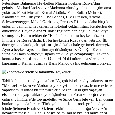
Petersburg Balmumu Heykelleri Müzesi’ndekiler Rusya’dan
gelmişti. Michael Jackson ve Madonna olur diye ümit etmiştim ama
yoktular. Fakat Mustafa Kemal Atatürk, Fatih Sultan Mehmet,
Kanuni Sultan Süleyman, The Beatles, Elvis Presley, Arnold
Schwarzenegger, Mihail Gorbaçov, Prenses Diana ve daha birçok
ünlünün balmumu heykelleri ile fotoğraf çektirmiştim. Rehberleri de
dinlemiştik. Bayan olana “Bunlar İngiltere’den değil, di mi?” diye
sormuştuk. Kadın rehber de “En ünlü balmumu heykel müzeleri
İngiltere ve Rusya’dadır. Bi bu heykelleri Rusya’dan getirttik. İlk
önce geçici olarak gelmişti ama şimdi kalıcı hale getirmek üzereyiz.
Ayrıca heykel sayısını arttırmayı düşünüyoruz. Örneğin Kemal
Sunal ve Barış Manço’yu sipariş ettik.” diye cevaplamıştı. Fakat bu
konuda başarılı olamadılar ki Galleria’daki müze kısa süre sonra
kapanmıştı. Kemal Sunal ve Barış Manço da hiç gelmemişti oraya…
Tabii ki bu iki ismi duyunca ben “A, çok iyi olur” diye atlamıştım ve
“Michael Jackson ve Madonna’yı da getirtin” diye sözlerime ekleme
yapmıştım. Aslında bu tür müzelerin Sezen Aksu gibi yaşayan
efsaneleri de yapmalılar diye düşünüyorum. Yaşarken değer verelim
onlara… İngiltere’de top modeller ve Spice Girls bile var. Ben olsam
bunların yanında bir de “Türkiye’nin ilk kadın rock grubu” diye
içinde Şebnem Ferah ve Özlem Tekin’in de bulunduğu Volvox’u
koyardım mesela… Henüz başka balmumu heykelleri müzelerini