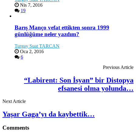
Nis 7, 2016
19
Barış Manço vefat ettikten sonra 1999
günlüğüme neler yazdım?
Turgay Suat TARCAN
Oca 2, 2016
6
Previous Article
“Labirent: Son İsyan” bir Distopya
efsanesi olma yolunda…
Next Article
Yaşar Gaga’yı da kaybettik…
Comments