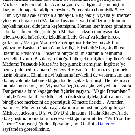
Michael Jackson dolu bir Avrupa günü yaşadığımı düşünmüştüm.
Dayımla lunaparka gidip o meşhur dönmedolaba binmiştik önce…
Tüm Viyana ayaklarımızın altındaydı. Kuş bakışı Viyana’yı izlerken
yine aynı lunaparkta Madame Tussauds, yani ünlülerin balmumu
heykeli müzesi olduğunu keşfetmiştim. Hemen iner inmez gitmiştim
tabii ki… İnternette gördüğüm Michael Jackson mumyasından
televizyonda haberlerde izlediğim Lady Gaga’ya kadar birçok
şarkıcının; Marilyn Monroe’dan Angelina Jolie’ye birçok film
yıldızının; Başkan Obama’dan Kraliçe Elizabeth’e birçok dünya
liderinin; Freud’dan Einstein’a birçok bilim adamının balmumu
heykelleri vardı. Bazılarıyla fotoğraf bile çektirmiştim. İngiltere’deki
Madame Tussauds Müzesi’ne hep gitmek istemiştim. İngiltere’ye
henüz gidemedim ama 6,5 yıl evvel Viyana’da bu müzeyi görmek
nasip olmuştu. Elimin mavi balmumu heykelini de yaptırmıştım ama
dönüş yolunda kabine aldığım halde uçakta kırılmıştı. Ben de mavi
mumla tamir etmiştim. Viyana’ya özgü tavuk şinitzel yedikten sonra
Dangerous albüm kapağından figürler taşıyan, “Magic Dreamland”
ismiyle Neverland’i ve Michael’la özdeşleşmiş Magical’ı anımsatan
bir eğlence merkezini de görmüştük 50 metre ileride… Artından
Saturn ve Müller müzik mağazalarının altını üstüne getirip birçok
Michael Jackson CD’si ve DVD’si almıştım. Thalia Kitabevi’ni de
dolaşmıştım. Sonra bu müzedeki çektiğim görüntüleri “Will You Be
There?” şarkısı eşliğinde klip yapmıştım. O klibi
#Dangerous
sayfamdan görebilirsiniz.