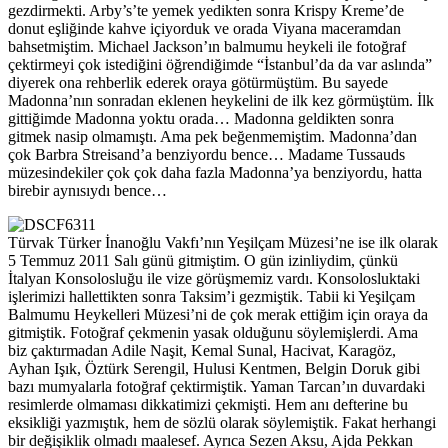
gezdirmekti. Arby’s’te yemek yedikten sonra Krispy Kreme’de
donut eşliğinde kahve içiyorduk ve orada Viyana maceramdan
bahsetmiştim. Michael Jackson’ın balmumu heykeli ile fotoğraf
çektirmeyi çok istediğini öğrendiğimde “İstanbul’da da var aslında”
diyerek ona rehberlik ederek oraya götürmüştüm. Bu sayede
Madonna’nın sonradan eklenen heykelini de ilk kez görmüştüm. İlk
gittiğimde Madonna yoktu orada… Madonna geldikten sonra
gitmek nasip olmamıştı. Ama pek beğenmemiştim. Madonna’dan
çok Barbra Streisand’a benziyordu bence… Madame Tussauds
müzesindekiler çok çok daha fazla Madonna’ya benziyordu, hatta
birebir aynısıydı bence…
Türvak Türker İnanoğlu Vakfı’nın Yeşilçam Müzesi’ne ise ilk olarak
5 Temmuz 2011 Salı günü gitmiştim. O gün izinliydim, çünkü
İtalyan Konsolosluğu ile vize görüşmemiz vardı. Konsolosluktaki
işlerimizi hallettikten sonra Taksim’i gezmiştik. Tabii ki Yeşilçam
Balmumu Heykelleri Müzesi’ni de çok merak ettiğim için oraya da
gitmiştik. Fotoğraf çekmenin yasak olduğunu söylemişlerdi. Ama
biz çaktırmadan Adile Naşit, Kemal Sunal, Hacivat, Karagöz,
Ayhan Işık, Öztürk Serengil, Hulusi Kentmen, Belgin Doruk gibi
bazı mumyalarla fotoğraf çektirmiştik. Yaman Tarcan’ın duvardaki
resimlerde olmaması dikkatimizi çekmişti. Hem anı defterine bu
eksikliği yazmıştık, hem de sözlü olarak söylemiştik. Fakat herhangi
bir değişiklik olmadı maalesef. Ayrıca Sezen Aksu, Ajda Pekkan