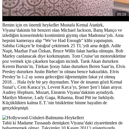
Benim için en önemli heykeller Mustafa Kemal Atatürk,
Viyana’dakinin bir benzeri olan Michael Jackson, Barış Manço ve
izlediğim konserindeki kostümünü giymiş olan Madonna’ydı. Ama
hepsini kameraya alıp “We’ve Had Enough” klibi yapmıştım.
Sabiha Gökçen’le fotoğraf çektirmek 25 TL’ydi ama değdi. Adile
Naşit, Mazhar Fuat Özkan, Bruce Willis falan harika olmuştu. Bob
Marley canlanacak diye korkmuştum. Tom Cruise’un motorsikletine
poz vermek için çıkarken bacağım incindi. Tarık Akan dururken
Kerem Bursin’in, Türkan Şoray falan dururken Beren Saat’in, Elvis
Presley dururken Justin Bieber’ın olması bence haksızlıktı. Elvis
Presley’in 1-2 ay sonra geleceğini öğrenmiştim fakat yıl olmuş
2018… Hala öyle bir şey duymadım. Yine de insanın gözü Kemal
Sunal’ı, Cem Karaca’yı, Levent Kırca’yı, Şener Şen’i falan arıyor.
Audrey Hepburn, Mozart, Einstein Viyana’dakinin aynıdıydı.
Marilyn Monroe, Lady Gaga, Rihanna, Brad Pitt ise farklıydı.
Küçüklükten kalma E.T.’nin bisikletine binme hayalim de
gerçekleşmişti.
Tabii ki Madame Tussauds demişken Viyana’daki ziyaretimden de
bahsetmemek olmaz. Takvimler 10 Kasım 2011’i gösteriyordu.