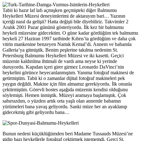
Tabii ki hazır laf lafı açmışken geçmişteki diğer Balmumu
Heykelleri Müzesi deneyimlerimi de aktarayım bari… Yazının
içeriği nasıl da gelişti? Hatta değişti bile diyebiliriz. Takvimler 2
Aralık 2001 Pazar gününü gösteriyordu. İlk kez bir balmumu
heykeli müzesine gidecektim. O güne kadar gördüğüm tek balmumu
heykeli 27 Haziran 1997 tarihinde Kıbrıs’ta gördüğüm ve daha çok
vitrin mankenine benzeyen Namık Kemal’di. Annem ve babamla
Galleria’ya gitmiştik. Benim peşlerine takılma nedenim St.
Petersburg Balmumu Heykelleri Müzesi ve iki kasetti. Geçici
müzenin kaldırılma ihtimali de vardı ama neyse ki yerinde
duruyordu. Kapıdan içeri girer girmez Leonardo DaVinci’nin
heykelini görünce heyecanlanmıştım. Yanıma fotoğraf makinesi de
getirmiştim. Tabii ki o zamanlar dijital fotoğraf makineleri pek
yaygın değildi. Makine için film almamız gerekiyordu. İlk onunla
çektirmiştim. Görevli hostes aşağıda müzenin kendisi olduğunu
söylemişti. Hemen inmiştik. Müzeyi aramaya başlamıştık. Çok
sabırsızdım, o yüzden artık orta yaşlı olan annemle babamın
yürümeleri bana yavaş geliyordu. Sanki müze her an ayaklanıp
gidecekmiş gibi geliyordu bana…
Bunun nedeni küçüklüğümden beri Madame Tussauds Müzesi’ne
gidip bazı heykellerle fotoğraf çektirmek istememdi. Gerçi St.