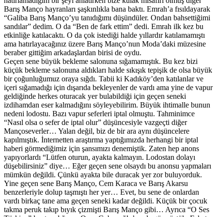
hatırlamadığım bir şeyi anlatırken bize kulak misafiri olmuş diğer
Barış Manço hayranları şaşkınlıkla bana baktı. Emrah’a fısıldayarak
“Galiba Barış Manço’yu tanıdığımı düşündüler. Ondan bahsettiğimi
sandılar” dedim. O da “Ben de fark ettim” dedi. Emrah ilk kez bu
etkinliğe katılacaktı. O da çok istediği halde yıllardır katılamamıştı
ama hatırlayacağınız üzere Barış Manço’nun Moda’daki müzesine
beraber gittiğim arkadaşlardan birisi de oydu.
Geçen sene büyük bekleme salonuna sığamamıştık. Bu kez bizi
küçük bekleme salonuna aldıkları halde sıkışık tepişik de olsa büyük
bir çoğunluğumuz oraya sığdı. Tabii ki Kadıköy’den katılanlar ve
içeri sığamadığı için dışarıda bekleyenler de vardı ama yine de vapur
geldiğinde herkes oturacak yer bulabildiği için geçen seneki
izdihamdan eser kalmadığını söyleyebilirim. Büyük ihtimalle bunun
nedeni lodostu. Bazı vapur seferleri iptal olmuştu. Tahminimce
“Nasıl olsa o sefer de iptal olur” düşüncesiyle vazgeçti diğer
Mançoseverler… Yalan değil, biz de bir ara aynı düşüncelere
kapılmıştık. İnternetten araştırma yaptığımızda herhangi bir iptal
haberi görmediğimiz için şansımızı denemiştik. Zaten hep anons
yapıyorlardı “Lütfen oturun, ayakta kalmayın. Lodostan dolayı
düşebilirsiniz” diye… Eğer geçen sene olsaydı bu anonsu yapmaları
mümkün değildi. Çünkü ayakta bile duracak yer zor buluyorduk.
Yine geçen sene Barış Manço, Cem Karaca ve Barış Akarsu
benzerleriyle dolup taşmıştı her yer… Evet, bu sene de onlardan
vardı birkaç tane ama geçen seneki kadar değildi. Küçük bir çocuk
takma peruk takıp bıyık çizmişti Barış Manço gibi… Ayrıca “O Ses