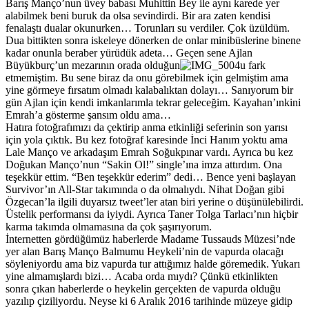
Barış Manço’nun üvey babası Muhittin Bey ile aynı karede yer
alabilmek beni buruk da olsa sevindirdi. Bir ara zaten kendisi
fenalaştı dualar okunurken… Torunları su verdiler. Çok üzüldüm.
Dua bittikten sonra iskeleye dönerken de onlar minibüslerine binene
kadar onunla beraber yürüdük adeta… Geçen sene Ajlan
Büyükburç’un mezarının orada olduğun
u fark
etmemiştim. Bu sene biraz da onu görebilmek için gelmiştim ama
yine görmeye fırsatım olmadı kalabalıktan dolayı… Sanıyorum bir
gün Ajlan için kendi imkanlarımla tekrar geleceğim. Kayahan’ınkini
Emrah’a gösterme şansım oldu ama…
Hatıra fotoğrafımızı da çektirip anma etkinliği seferinin son yarısı
için yola çıktık. Bu kez fotoğraf karesinde İnci Hanım yoktu ama
Lale Manço ve arkadaşım Emrah Soğukpınar vardı. Ayrıca bu kez
Doğukan Manço’nun “Sakin Ol!” single’ına imza attırdım. Ona
teşekkür ettim. “Ben teşekkür ederim” dedi… Bence yeni başlayan
Survivor’ın All-Star takımında o da olmalıydı. Nihat Doğan gibi
Özgecan’la ilgili duyarsız tweet’ler atan biri yerine o düşünülebilirdi.
Üstelik performansı da iyiydi. Ayrıca Taner Tolga Tarlacı’nın hiçbir
karma takımda olmamasına da çok şaşırıyorum.
İnternetten gördüğümüz haberlerde Madame Tussauds Müzesi’nde
yer alan Barış Manço Balmumu Heykeli’nin de vapurda olacağı
söyleniyordu ama biz vapurda tur attığımız halde göremedik. Yukarı
yine almamışlardı bizi… Acaba orda mıydı? Çünkü etkinlikten
sonra çıkan haberlerde o heykelin gerçekten de vapurda olduğu
yazılıp çiziliyordu. Neyse ki 6 Aralık 2016 tarihinde müzeye gidip