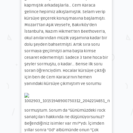
kapmıştık arkadaşlarla… Cem Karaca
gelince hepimiz alkışlamıştık. Selam verip
kürsüye geçerek konuşmasına başlamıştı.
Mozart’tan Aşık Veysel’e, Bakırköy’den
İstanbul’a, Nazım Hikmet’ten Beethoven’a,
okul anılarından müzik yaşamına kadar bir
dolu şeyden bahsetmişti. Artık sıra soru
sormaya geçilmişti ama başta kimse
cesaret edememişti. Sadece 3 tane hoca bir
şeyler sormuştu, o kadar… Bense ilk soru
soran öğrenciydim. Hocalar kürsüye çıktığı
için ben de Cem Karaca’nın hemen
yanındaki kürsüye ç
ıkmıştım ve sorumu
sormuştum. Sorum da “Günümüzdeki rock
sanatçıları hakkında ne düşünüyorsunuz?
Beğendiğiniz isimler var mı?”ydı. İçimden
yıllar sonra “Od” albümünde onun “Çok