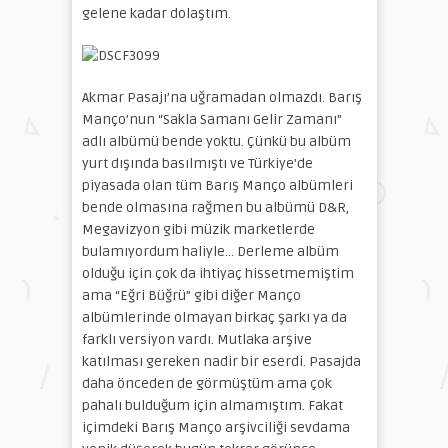
gelene kadar dolaştım.
Akmar Pasajı’na uğramadan olmazdı. Barış
Manço’nun “Sakla Samanı Gelir Zamanı”
adlı albümü bende yoktu. Çünkü bu albüm
yurt dışında basılmıştı ve Türkiye’de
piyasada olan tüm Barış Manço albümleri
bende olmasına rağmen bu albümü D&R,
Megavizyon gibi müzik marketlerde
bulamıyordum haliyle… Derleme albüm
olduğu için çok da ihtiyaç hissetmemiştim
ama “Eğri Büğrü” gibi diğer Manço
albümlerinde olmayan birkaç şarkı ya da
farklı versiyon vardı. Mutlaka arşive
katılması gereken nadir bir eserdi. Pasajda
daha önceden de görmüştüm ama çok
pahalı bulduğum için almamıştım. Fakat
içimdeki Barış Manço arşivciliği sevdama