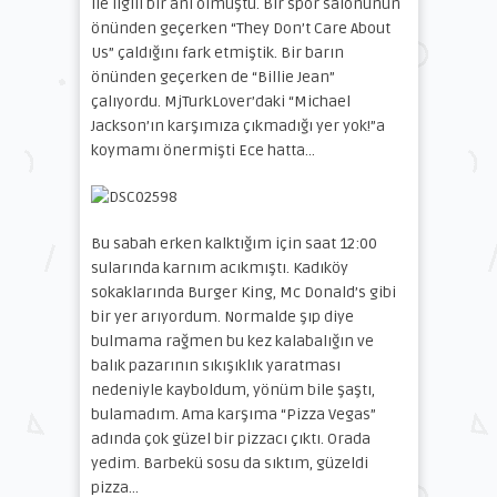
ile ilgili bir anı olmuştu. Bir spor salonunun
önünden geçerken “They Don’t Care About
Us” çaldığını fark etmiştik. Bir barın
önünden geçerken de “Billie Jean”
çalıyordu. MjTurkLover’daki “Michael
Jackson’ın karşımıza çıkmadığı yer yok!”a
koymamı önermişti Ece hatta…
Bu sabah erken kalktığım için saat 12:00
sularında karnım acıkmıştı. Kadıköy
sokaklarında Burger King, Mc Donald’s gibi
bir yer arıyordum. Normalde şıp diye
bulmama rağmen bu kez kalabalığın ve
balık pazarının sıkışıklık yaratması
nedeniyle kayboldum, yönüm bile şaştı,
bulamadım. Ama karşıma “Pizza Vegas”
adında çok güzel bir pizzacı çıktı. Orada
yedim. Barbekü sosu da sıktım, güzeldi
pizza…