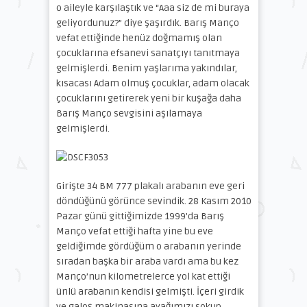
o aileyle karşılaştık ve “Aaa siz de mi buraya
geliyordunuz?” diye şaşırdık. Barış Manço
vefat ettiğinde henüz doğmamış olan
çocuklarına efsanevi sanatçıyı tanıtmaya
gelmişlerdi. Benim yaşlarıma yakındılar,
kısacası Adam olmuş çocuklar, adam olacak
çocuklarını getirerek yeni bir kuşağa daha
Barış Manço sevgisini aşılamaya
gelmişlerdi.
Girişte 34 BM 777 plakalı arabanın eve geri
döndüğünü görünce sevindik. 28 Kasım 2010
Pazar günü gittiğimizde 1999’da Barış
Manço vefat ettiği hafta yine bu eve
geldiğimde gördüğüm o arabanın yerinde
sıradan başka bir araba vardı ama bu kez
Manço’nun kilometrelerce yol kat ettiği
ünlü arabanın kendisi gelmişti. İçeri girdik
ve galoş makinasına ayağımızı sokup