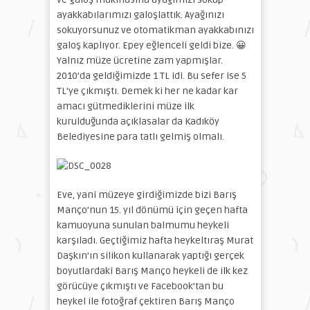
ayakkabılarımızı galoşlattık. Ayağınızı
sokuyorsunuz ve otomatikman ayakkabınızı
galoş kaplıyor. Epey eğlenceli geldi bize. 😀
Yalnız müze ücretine zam yapmışlar.
2010’da geldiğimizde 1 TL idi. Bu sefer ise 5
TL’ye çıkmıştı. Demek ki her ne kadar kar
amacı gütmediklerini müze ilk
kurulduğunda açıklasalar da Kadıköy
Belediyesine para tatlı gelmiş olmalı.
Eve, yani müzeye girdiğimizde bizi Barış
Manço’nun 15. yıl dönümü için geçen hafta
kamuoyuna sunulan balmumu heykeli
karşıladı. Geçtiğimiz hafta heykeltıraş Murat
Daşkın’ın silikon kullanarak yaptığı gerçek
boyutlardaki Barış Manço heykeli de ilk kez
görücüye çıkmıştı ve Facebook’tan bu
heykel ile fotoğraf çektiren Barış Manço