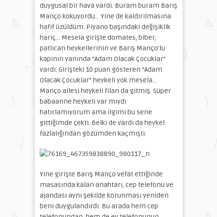
duygusal bir hava vardı. Buram buram Barış
Manço kokuyordu… Yine de kaldırılmasına
hafif üzüldüm. Piyano başındaki değişiklik
hariç… Mesela girişte domates, biber,
patlıcan heykellerinin ve Barış Manço’lu
kapının yanında “Adam Olacak Çocuklar”
vardı. Girişteki 10 puan gösteren “Adam
Olacak Çocuklar” heykeli yok mesela…
Manço ailesi heykeli filan da gitmiş. Süper
babaanne heykeli var mıydı
hatırlamıyorum ama ilgimi bu sene
gittiğimde çekti. Belki de vardı da heykel
fazlalığından gözümden kaçmıştı.
Yine girişte Barış Manço vefat ettiğinde
masasında kalan anahtarı, cep telefonu ve
ajandası aynı şekilde korunması yeniden
beni duygulandırdı. Bu arada hem cep
telefonundan, hem de ev telefonunun