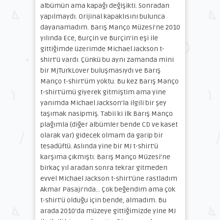
albümün ama kapağı değişikti. Sonradan
yapılmaydı. Orijinal kapaklısını bulunca
dayanamadım. Barış Manço Müzesi’ne 2010
yılında Ece, Burçin ve Burçin’in eşi ile
gittiğimde üzerimde Michael Jackson t-
shirt’ü vardı. Çünkü bu aynı zamanda mini
bir MjTurkLover buluşmasıydı ve Barış
Manço t-shirt’üm yoktu. Bu kez Barış Manço
t-shirt’ümü giyerek gitmiştim ama yine
yanımda Michael Jackson’la ilgili bir şey
taşımak nasipmiş. Tabii ki ilk Barış Manço
plağımla (diğer albümler bende CD ve kaset
olarak var) gidecek olmam da garip bir
tesadüftü. Aslında yine bir MJ t-shirt’ü
karşıma çıkmıştı. Barış Manço Müzesi’ne
birkaç yıl aradan sonra tekrar gitmeden
evvel Michael Jackson t-shirt’üne rastladım
Akmar Pasajı’nda… Çok beğendim ama çok
t-shirt’ü olduğu için bende, almadım. Bu
arada 2010’da müzeye gittiğimizde yine MJ