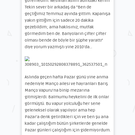
göremedim. Neslihan Aslım adındaki Kerim
Tekin sever bir arkadaş da “Ben de
geçtiğimiz Temmuz ayında gittim. Kapanışa
yakın gittiğim için sadece 20 dakika
gezebildim; ama haklısınız, mutfak
görmedim ben de. Banyoların çifter çifter
olması bende de böyle bir şüphe yarattı”
diye yorum yazmıştı yine 2010’da…
Aslında geçen hafta Pazar günü yine anma
nedeniyle Manço ailesi ve hayranları Barış
Manço Vapuru’na binip mezarına
gitmişlerdi. Balmumu heykelini de ilk onlar
görmüştü. Bu vapur yolculuğu her sene
geleneksel olarak yapılıyor ama hep
Pazar’a denk getirdikleri için ve ben şu ana
kadar çalıştığım bütün şirketlerde genelde
Pazar günleri çalıştığım için gidemiyordum.