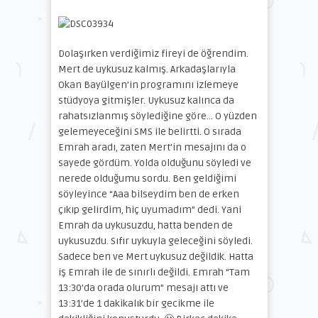
Dolaşırken verdiğimiz fireyi de öğrendim.
Mert de uykusuz kalmış. Arkadaşlarıyla
Okan Bayülgen’in programını izlemeye
stüdyoya gitmişler. Uykusuz kalınca da
rahatsızlanmış söylediğine göre… O yüzden
gelemeyeceğini SMS ile belirtti. O sırada
Emrah aradı, zaten Mert’in mesajını da o
sayede gördüm. Yolda olduğunu söyledi ve
nerede olduğumu sordu. Ben geldiğimi
söyleyince “Aaa bilseydim ben de erken
çıkıp gelirdim, hiç uyumadım” dedi. Yani
Emrah da uykusuzdu, hatta benden de
uykusuzdu. Sıfır uykuyla geleceğini söyledi.
Sadece ben ve Mert uykusuz değildik. Hatta
iş Emrah ile de sınırlı değildi. Emrah “Tam
13:30’da orada olurum” mesajı attı ve
13:31’de 1 dakikalık bir gecikme ile