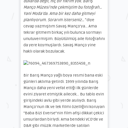
duvarda değil, hiç bir fikrim yok. Barış
Manço Müzesi’nde çekmiştim bu fotoğrafı…
Yani Moda’da. Ama bir kez daha gitmeyi
planlıyorum. Sorarım isterseniz…”
diye
cevap yazmıştım Savaş Manço’ya… Ama
tekrar gitmem birkaç yılı bulunca sormayı
unutuvermişim. Büyütülmüş aile fotoğrafını
da yere koymuşlardı. Savaş Manço yine
haklı olarak bozulacak.
Bir Barış Manço yağlı boya resmi bana eski
günleri aklıma getirdi. 1999 yılında Barış
Manço daha yeni vefat ettiği ilk günlerde
evini ziyaret etmiştik ailecek… Bu tablo evin
girişindeki avlu gibi yerde asılıydı. Barış
Manço’nun ilk ve tek filmi özelliğini koruyan
“Baba Bizi Everse”nin film afişi dikkat çekici
unsurlardan biriydi. Ama bendeki VCD’de ve
D&R gibi müzik marketlerde satılan