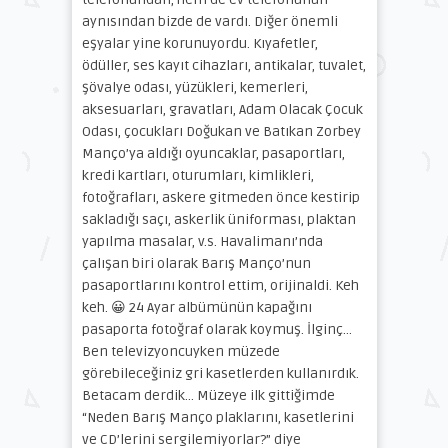
aynısından bizde de vardı. Diğer önemli
eşyalar yine korunuyordu. Kıyafetler,
ödüller, ses kayıt cihazları, antikalar, tuvalet,
şövalye odası, yüzükleri, kemerleri,
aksesuarları, gravatları, Adam Olacak Çocuk
Odası, çocukları Doğukan ve Batıkan Zorbey
Manço’ya aldığı oyuncaklar, pasaportları,
kredi kartları, oturumları, kimlikleri,
fotoğrafları, askere gitmeden önce kestirip
sakladığı saçı, askerlik üniforması, plaktan
yapılma masalar, v.s. Havalimanı’nda
çalışan biri olarak Barış Manço’nun
pasaportlarını kontrol ettim, orijinaldi. Keh
keh. 😀 24 Ayar albümünün kapağını
pasaporta fotoğraf olarak koymuş. İlginç…
Ben televizyoncuyken müzede
görebileceğiniz gri kasetlerden kullanırdık.
Betacam derdik… Müzeye ilk gittiğimde
“Neden Barış Manço plaklarını, kasetlerini
ve CD’lerini sergilemiyorlar?” diye