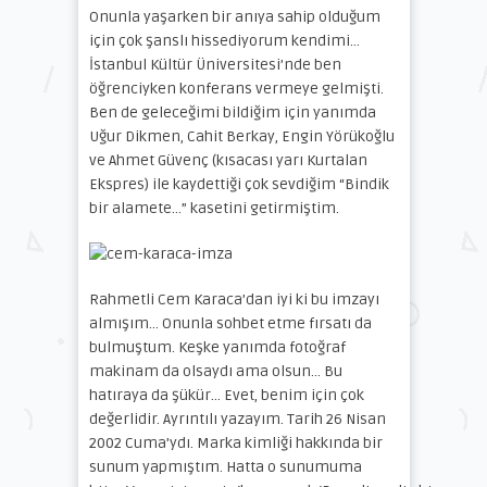
Onunla yaşarken bir anıya sahip olduğum
için çok şanslı hissediyorum kendimi…
İstanbul Kültür Üniversitesi’nde ben
öğrenciyken konferans vermeye gelmişti.
Ben de geleceğimi bildiğim için yanımda
Uğur Dikmen, Cahit Berkay, Engin Yörükoğlu
ve Ahmet Güvenç (kısacası yarı Kurtalan
Ekspres) ile kaydettiği çok sevdiğim “Bindik
bir alamete…” kasetini getirmiştim.
Rahmetli Cem Karaca’dan iyi ki bu imzayı
almışım… Onunla sohbet etme fırsatı da
bulmuştum. Keşke yanımda fotoğraf
makinam da olsaydı ama olsun… Bu
hatıraya da şükür… Evet, benim için çok
değerlidir. Ayrıntılı yazayım. Tarih 26 Nisan
2002 Cuma’ydı. Marka kimliği hakkında bir
sunum yapmıştım. Hatta o sunumuma