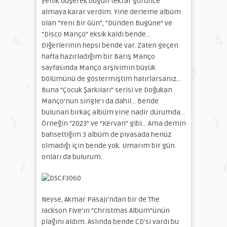
yenik düşerek bugün tekrar görünce
almaya karar verdim. Yine derleme albüm
olan “Yeni Bir Gün”, “Dünden Bugüne” ve
“Disco Manço” eksik kaldı bende…
Diğerlerinin hepsi bende var. Zaten geçen
hafta hazırladığım bir Barış Manço
sayfasında Manço arşivimin büyük
bölümünü de göstermiştim hatırlarsanız…
Buna “Çocuk Şarkıları” serisi ve Doğukan
Manço’nun single’ı da dahil… Bende
bulunan birkaç albüm yine nadir durumda…
Örneğin “2023” ve “Kervan” gibi… Ama demin
bahsettiğim 3 albüm de piyasada henüz
olmadığı için bende yok. Umarım bir gün
onları da bulurum.
Neyse, Akmar Pasajı’ndan bir de The
Jackson Five’ın “Christmas Album”ünün
plağını aldım. Aslında bende CD’si vardı bu