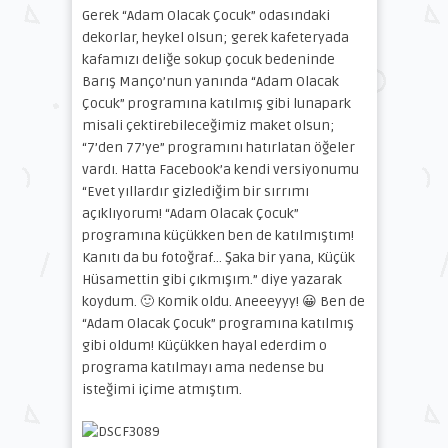
Gerek “Adam Olacak Çocuk” odasındaki
dekorlar, heykel olsun; gerek kafeteryada
kafamızı deliğe sokup çocuk bedeninde
Barış Manço’nun yanında “Adam Olacak
Çocuk” programına katılmış gibi lunapark
misali çektirebileceğimiz maket olsun;
“7’den 77’ye” programını hatırlatan öğeler
vardı. Hatta Facebook’a kendi versiyonumu
“Evet yıllardır gizlediğim bir sırrımı
açıklıyorum! “Adam Olacak Çocuk”
programına küçükken ben de katılmıştım!
Kanıtı da bu fotoğraf… Şaka bir yana, Küçük
Hüsamettin gibi çıkmışım.” diye yazarak
koydum. 🙂 Komik oldu. Aneeeyyy! 😀 Ben de
“Adam Olacak Çocuk” programına katılmış
gibi oldum! Küçükken hayal ederdim o
programa katılmayı ama nedense bu
isteğimi içime atmıştım.