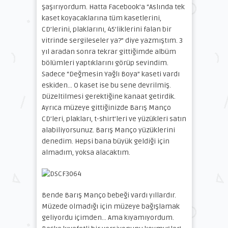
şaşırıyordum. Hatta Facebook’a “Aslında tek
kaset koyacaklarına tüm kasetlerini,
CD’lerini, plaklarını, 45’liklerini falan bir
vitrinde sergileseler ya?” diye yazmıştım. 3
yıl aradan sonra tekrar gittiğimde albüm
bölümleri yaptıklarını görüp sevindim.
Sadece “Değmesin Yağlı Boya” kaseti vardı
eskiden… O kaset ise bu sene devrilmiş.
Düzeltilmesi gerektiğine kanaat getirdik.
Ayrıca müzeye gittiğinizde Barış Manço
CD’leri, plakları, t-shirt’leri ve yüzükleri satın
alabiliyorsunuz. Barış Manço yüzüklerini
denedim. Hepsi bana büyük geldiği için
almadım, yoksa alacaktım.
Bende Barış Manço bebeği vardı yıllardır.
Müzede olmadığı için müzeye bağışlamak
geliyordu içimden… Ama kıyamıyordum.