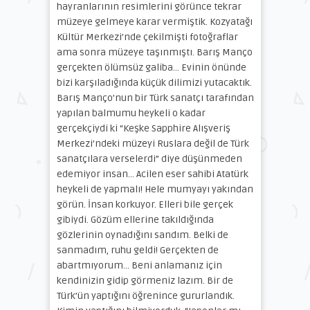
hayranlarının resimlerini görünce tekrar
müzeye gelmeye karar vermiştik. Kozyatağı
Kültür Merkezi’nde çekilmişti fotoğraflar
ama sonra müzeye taşınmıştı. Barış Manço
gerçekten ölümsüz galiba… Evinin önünde
bizi karşıladığında küçük dilimizi yutacaktık.
Barış Manço’nun bir Türk sanatçı tarafından
yapılan balmumu heykeli o kadar
gerçekçiydi ki “Keşke Sapphire Alışveriş
Merkezi’ndeki müzeyi Ruslara değil de Türk
sanatçılara verselerdi” diye düşünmeden
edemiyor insan… Acilen eser sahibi Atatürk
heykeli de yapmalı! Hele mumyayı yakından
görün. İnsan korkuyor. Elleri bile gerçek
gibiydi. Gözüm ellerine takıldığında
gözlerinin oynadığını sandım. Belki de
sanmadım, ruhu geldi! Gerçekten de
abartmıyorum… Beni anlamanız için
kendinizin gidip görmeniz lazım. Bir de
Türk’ün yaptığını öğrenince gururlandık.