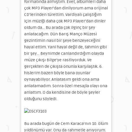
formatında almıştım. Evet, albümleri daha
çok MP3 Player’dan dinliyorum ama orijinal
CD’lerinden türettim. Vardiyalı çalıştığım
için müziği daha çok MP3 Player’dan dinler
oldum da… Bu arada çok ilginç bir şey
anlatacağım. Dün Barış Manço Müzesi
gezintimin nasıl bir şeye benzeyeceğini
hayal ettim. Yani hayal değil de, tahmin gibi
bir şey… Beynimde canlandırdığım olayda
müze çıkışı Bilge’ye rastlıyorduk. Ve
gerçekten de çıkışta onunla karşılaştık. 6.
hislerim bazen böyle bana oyunlar
oynayabiliyor. Anlatasım geldi ona ama
anlatamadım. Sonra özel mesajla olayı ona
anlattım. O da kendisine de böyle şeyler
olduğunu söyledi.
Bu arada bugün de Cem Karaca’nın 10. ölüm
yıldönümü var. Onu da rahmetle anıyorum.