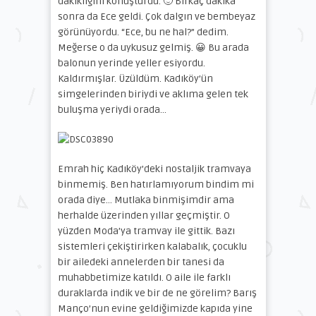
dakikliğini konuşturdu. 🙂 Birkaç dakika
sonra da Ece geldi. Çok dalgın ve bembeyaz
görünüyordu. “Ece, bu ne hal?” dedim.
Meğerse o da uykusuz gelmiş. 😀 Bu arada
balonun yerinde yeller esiyordu.
Kaldırmışlar. Üzüldüm. Kadıköy’ün
simgelerinden biriydi ve aklıma gelen tek
buluşma yeriydi orada…
Emrah hiç Kadıköy’deki nostaljik tramvaya
binmemiş. Ben hatırlamıyorum bindim mi
orada diye… Mutlaka binmişimdir ama
herhalde üzerinden yıllar geçmiştir. O
yüzden Moda’ya tramvay ile gittik. Bazı
sistemleri çekiştirirken kalabalık, çocuklu
bir ailedeki annelerden bir tanesi da
muhabbetimize katıldı. O aile ile farklı
duraklarda indik ve bir de ne görelim? Barış
Manço’nun evine geldiğimizde kapıda yine