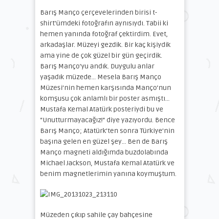
Barış Manço çerçevelerinden birisi t-
shirt’ümdeki fotoğrafın aynısıydı. Tabii ki
hemen yanında fotoğraf çektirdim. Evet,
arkadaşlar. Müzeyi gezdik. Bir kaç kişiydik
ama yine de çok güzel bir gün geçirdik.
Barış Manço’yu andık. Duygulu anlar
yaşadık müzede… Mesela Barış Manço
Müzesi’nin hemen karşısında Manço’nun
komşusu çok anlamlı bir poster asmıştı…
Mustafa Kemal Atatürk posteriydi bu ve
“Unutturmayacağız!” diye yazıyordu. Bence
Barış Manço; Atatürk’ten sonra Türkiye’nin
başına gelen en güzel şey… Ben de Barış
Manço magneti aldığımda buzdolabında
Michael Jackson, Mustafa Kemal Atatürk ve
benim magnetlerimin yanına koymuştum.
Müzeden çıkıp sahile çay bahçesine