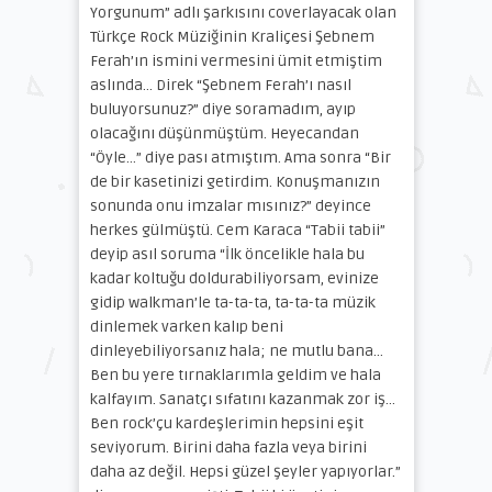
Yorgunum” adlı şarkısını coverlayacak olan
Türkçe Rock Müziğinin Kraliçesi Şebnem
Ferah’ın ismini vermesini ümit etmiştim
aslında… Direk “Şebnem Ferah’ı nasıl
buluyorsunuz?” diye soramadım, ayıp
olacağını düşünmüştüm. Heyecandan
“Öyle…” diye pası atmıştım. Ama sonra “Bir
de bir kasetinizi getirdim. Konuşmanızın
sonunda onu imzalar mısınız?” deyince
herkes gülmüştü. Cem Karaca “Tabii tabii”
deyip asıl soruma “İlk öncelikle hala bu
kadar koltuğu doldurabiliyorsam, evinize
gidip walkman’le ta-ta-ta, ta-ta-ta müzik
dinlemek varken kalıp beni
dinleyebiliyorsanız hala; ne mutlu bana…
Ben bu yere tırnaklarımla geldim ve hala
kalfayım. Sanatçı sıfatını kazanmak zor iş…
Ben rock’çu kardeşlerimin hepsini eşit
seviyorum. Birini daha fazla veya birini
daha az değil. Hepsi güzel şeyler yapıyorlar.”