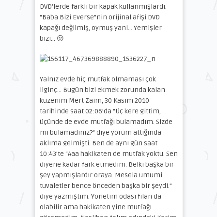
DVD’lerde farklı bir kapak kullanmışlardı.
“Baba Bizi Everse”nin orijinal afişi DVD
kapağı değilmiş, oymuş yani… Yemişler
bizi… 😛
Yalnız evde hiç mutfak olmaması çok
ilginç… Bugün bizi ekmek zorunda kalan
kuzenim Mert Zaim, 30 Kasım 2010
tarihinde saat 02:06’da “Üç kere gittim,
üçünde de evde mutfağı bulamadım. Sizde
mi bulamadınız?” diye yorum attığında
aklıma gelmişti. Ben de aynı gün saat
10:43’te “Aaa hakikaten de mutfak yoktu. Sen
diyene kadar fark etmedim. Belki başka bir
şey yapmışlardır oraya. Mesela umumi
tuvaletler bence önceden başka bir şeydi.”
diye yazmıştım. Yönetim odası filan da
olabilir ama hakikaten yine mutfağı