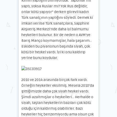
Kimin yaptığını bilmiyorduk. “Japonlar mı
yaptı, yoksa Ruslar mı? Yok Rus değildir,
onlar kötü yapıyor” derken görevli kadın
Türk sanatçının yaptığını söyledi. Demek ki
imkan verilse Türk sanatçılara, Sapphire
Alışveriş Merkezi’nde daha iyi balmumu
heykelleri bulunur. Bir de neden o AVM’ye
Barış Manço koymamışlar, hala şaşarım…
Eskiden bu piyanonun başında siyah, çok
kötü bir heykel vardı. İyi ki onu kaldırıp
yerine bunu koydular.
2010 ve 2014 arasında birçok fark vardı.
Örneğin heykeller eksilmiş. Mesela 2010’da
gittiğimizde daha çok siyah heykel vardı.
Şimdi azaltmışlar o heykelleri… Herhalde o
siyah, taştan heykellerin bazıları çok kötü
olduğu için kaldırmış olabilirler. Bazı
heykeller hiç benzemiyordu ama olsun çok