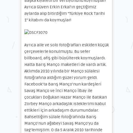
Başka kıyafetli bir versiyonunu koymuşlar!
Ayrıca Güven Erkin Erkal’ın geçtiğimiz
aylarda alıp bitirdiğim “Türkiye Rock Tarihi
1” kitabını da koymuşlar!
Ayrıca aile ve solo fotoğrafları eskiden küçük
çerçevelerle konulmuştu. Bu sefer
billboard, afiş gibi büyülterek koymuşlardı.
Hatta Barış Manço maketleri de vardı artık.
Aklımda 2010 yılında bir Manço sülalesi
fotoğrafına aldığım güzel yorum geldi.
Facebook’ta Barış Manço’nun kardeşleri
Savaş Manço ve İnci Manço İlbay ile
çocukları Doğukan Hazar Manço ile Batıkan
Zorbey Manço arkadaşlık isteklerimi kabul
ettikleri için arkadaşım durumundalar.
Bahsettiğim sülale fotoğrafında Barış
Manço’nun ağabeyi Savaş Manço’yu da
tag’lemiştim. O da 5 Aralık 2010 tarihinde