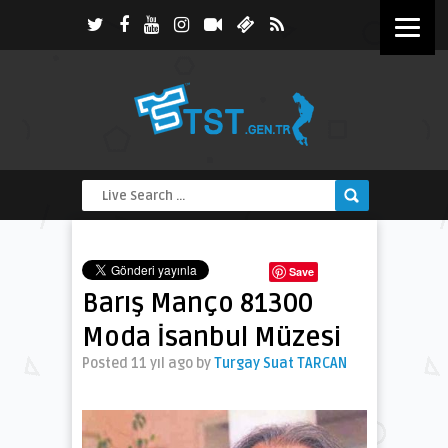
Save
Barış Manço 81300
Moda İsanbul Müzesi
Posted 11 yıl ago
by
Turgay Suat TARCAN