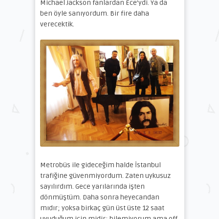
Michael Jackson fanlardan Ece’ydi. Ya da
ben öyle sanıyordum. Bir fire daha
verecektik.
Metrobüs ile gideceğim halde İstanbul
trafiğine güvenmiyordum. Zaten uykusuz
sayılırdım. Gece yarılarında işten
dönmüştüm. Daha sonra heyecandan
mıdır; yoksa birkaç gün üst üste 12 saat
uyuduğum için midir; bilemiyorum ama off