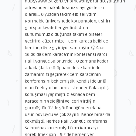
http://www.tst.gen.tr/homework/BrandLoyalty.htm
adresinden bakabilirsiniz slayt gösterisi
olarak… O yüzden takım elbiseliydim.
Normalde üniversitede kot pantolon, t-shirt
gibi spor kıyafetler giyilirdi. Ama
sunumumuz olduğunda takım elbiseleri
geçirirdik üzerimize… Cem Karaca belki de
beni hep öyle giyiniyor sanmıştır. 🙂 Saat
16:00’da Cem Karaca’nın konferansı vardı
Halil Akıngüç Salonu’nda… O zamana kadar
arkadaşlarla kütüphanede ve kantinde
zamanımızı geçirerek Cem Karaca’nın
konferansını beklemiştik. Kendisi de ünlü
olan Edebiyat hocamız İskender Pala açılış
konuşması yapmıştı. O esnada Cem
Karaca’nın geldiğini ve içeri girdiğini
görmüştük. TV’de göründüğünden daha
uzun boyluydu ve çok zayıftı. Bence biraz da
çökmüştü. Herkes Halil Akıngüç Konferans
Salonu’na akın etmişti Cem Karaca’yı
görebilmek için… Biz de hemen yer