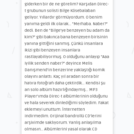
giderken bir de ne görelim? Karşıdan Direc-
t grubunun solisti Bilge Kösebalaban
geliyor. Yıllardır görmüyordum. O benim
yanıma geldi ilk olarak… “Merhaba. Naber?”
dedi. Ben de “Bilge’ye benzeyen bu adam da
kim?” gibi bakınca bana benzeyen birisinin
yanına gittiğini sanmış. Çünkü insanlara
ikizi gibi benzeyen insanlara
rastlayabiliyormuş. O olduğunu anlayıp “Aaa
iyilik senden naber?” deyince Melis
Danışmend’in benzerine yaklaştığı komik
olayını anlattı. Kaç yıl aradan sonra bir
hatıra fotoğrafı daha çektirdik… Kendisi şu
an solo albüm hazırlığındaymış… MP3
Player’ımda Direc-t albümlerinin olduğunu
ve hala severek dinlediğimi söyledim. Fakat
eklemeyi unuttum. İnternetten
indirmedim. Orijinal bandrollü CD’lerini
arşivimde saklıyorum. Yanlış anlaşılma
olmasın… Albümlerini yasal olarak CD