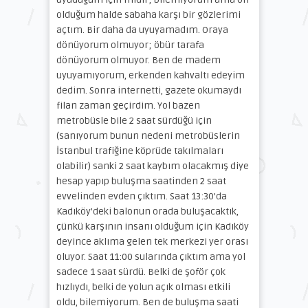
olduğum halde sabaha karşı bir gözlerimi
açtım. Bir daha da uyuyamadım. Oraya
dönüyorum olmuyor; öbür tarafa
dönüyorum olmuyor. Ben de madem
uyuyamıyorum, erkenden kahvaltı edeyim
dedim. Sonra internetti, gazete okumaydı
filan zaman geçirdim. Yol bazen
metrobüsle bile 2 saat sürdüğü için
(sanıyorum bunun nedeni metrobüslerin
İstanbul trafiğine köprüde takılmaları
olabilir) sanki 2 saat kaybım olacakmış diye
hesap yapıp buluşma saatinden 2 saat
evvelinden evden çıktım. Saat 13:30’da
Kadıköy’deki balonun orada buluşacaktık,
çünkü karşının insanı olduğum için Kadıköy
deyince aklıma gelen tek merkezi yer orası
oluyor. Saat 11:00 sularında çıktım ama yol
sadece 1 saat sürdü. Belki de şoför çok
hızlıydı, belki de yolun açık olması etkili
oldu, bilemiyorum. Ben de buluşma saati