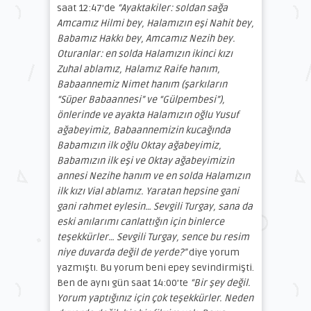
saat 12:47’de
“Ayaktakiler: soldan sağa
Amcamız Hilmi bey, Halamızın eşi Nahit bey,
Babamız Hakkı bey, Amcamız Nezih bey.
Oturanlar: en solda Halamızın ikinci kızı
Zuhal ablamız, Halamız Raife hanım,
Babaannemiz Nimet hanım (şarkıların
“Süper Babaannesi” ve “Gülpembesi”),
önlerinde ve ayakta Halamızın oğlu Yusuf
ağabeyimiz, Babaannemizin kucağında
Babamızın ilk oğlu Oktay ağabeyimiz,
Babamızın ilk eşi ve Oktay ağabeyimizin
annesi Nezihe hanım ve en solda Halamızın
ilk kızı Vial ablamız. Yaratan hepsine gani
gani rahmet eylesin… Sevgili Turgay, sana da
eski anılarımı canlattığın için binlerce
teşekkürler… Sevgili Turgay, sence bu resim
niye duvarda değil de yerde?”
diye yorum
yazmıştı. Bu yorum beni epey sevindirmişti.
Ben de aynı gün saat 14:00’te
“Bir şey değil.
Yorum yaptığınız için çok teşekkürler. Neden