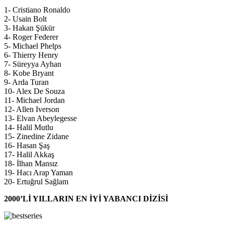
1- Cristiano Ronaldo
2- Usain Bolt
3- Hakan Şükür
4- Roger Federer
5- Michael Phelps
6- Thierry Henry
7- Süreyya Ayhan
8- Kobe Bryant
9- Arda Turan
10- Alex De Souza
11- Michael Jordan
12- Allen Iverson
13- Elvan Abeylegesse
14- Halil Mutlu
15- Zinedine Zidane
16- Hasan Şaş
17- Halil Akkaş
18- İlhan Mansız
19- Hacı Arap Yaman
20- Ertuğrul Sağlam
2000’Lİ YILLARIN EN İYİ YABANCI DİZİSİ