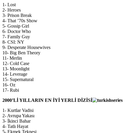
1- Lost
2- Heroes
3- Prison Break
4- That ’70s Show
5- Gossip Girl
6- Doctor Who
7- Family Guy
8- CSI: NY
9- Desperate Housewives
10- Big Ben Theory
11- Merlin
12- Cold Case
13- Moonlight
14- Leverage
15- Supernatural
16- Oz
17- Rubi
2000’Lİ YILLARIN EN İYİ YERLİ DİZİSİ
1- Kurtlar Vadisi
2- Avrupa Yakası
3- İkinci Bahar
4- Tatlı Hayat
5- Ekmek Teknesi