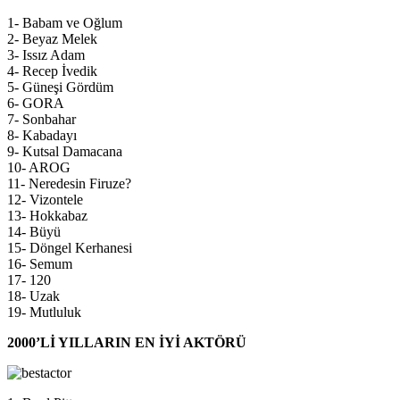
1- Babam ve Oğlum
2- Beyaz Melek
3- Issız Adam
4- Recep İvedik
5- Güneşi Gördüm
6- GORA
7- Sonbahar
8- Kabadayı
9- Kutsal Damacana
10- AROG
11- Neredesin Firuze?
12- Vizontele
13- Hokkabaz
14- Büyü
15- Döngel Kerhanesi
16- Semum
17- 120
18- Uzak
19- Mutluluk
2000’Lİ YILLARIN EN İYİ AKTÖRÜ