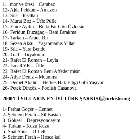
11- mor ve ötesi – Cambaz
12- Ajda Pekkan – Amazon
13- Sıla – İnşallah
14- Murat Boz – Üfle Püfle
15- Emre Aydın – Belki Bir Gün Özlersin
16- Feridun Düzağaç – Beni Bırakma
17- Tarkan – Arada Bir
18- Sezen Aksu – Yaşanmamış Yıllar
19- Sıla – Yara Bende
20- Tual – Tiryakinim
21- Rafet El Roman – Leyla
22- İsmail YK – Üfle
23- Rafet El Roman-Beni Affeder misin
24- Atiye Deniz – Muamma
25- Demet Akalın – Herkes Hak Ettiği Gibi Yaşıyor
26- Petek Dinçöz – Foolish Casanova
2000’Lİ YILLARIN EN İYİ TÜRK ŞARKISI
1- Ferhat Göçer – Cennet
2- Şebnem Ferah – Sil Baştan
3- Göksel – Depresyondayım
4- Tarkan – Kuzu Kuzu
5- Suat Suna – O Lelli
6- Şebnem Ferah – Hoşça kal