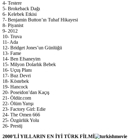
4- Testere
5- Brokeback Dağı
6- Kelebek Etkisi
7- Benjamin Button’ın Tuhaf Hikayesi
8- Piyanist
9- 2012
10- Truva
11- Ada
12- Bridget Jones’un Günlüğü
13- Fame
14- Ben Efsaneyim
15- Milyon Dolarlık Bebek
16- Uçuş Planı
17- Buz Devri
18- Köstebek
19- Hancock
20- Poseidon’dan Kaçış
21- Öldür.com
22- Ölüm Yarışı
23- Factory Girl: Edie
24- The Omen 666
25- Özgürlük Yolu
26- Prestij
2000’Lİ YILLARIN EN İYİ TÜRK FİLMİ