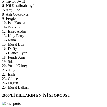
5- Taylor Swift
6- Nil Karaibrahimgil
7- Amy Lee
8- Aslı Gökyokuş
9- Fergie
10- Işın Karaca
11- Beyonce
12- Emre Aydın
13- Katy Perry
14- Mika
15- Murat Boz
16- Duffy
17- Bianca Ryan
18- Funda Arar
19- Sıla
20- Yusuf Güney
21- Atiye
22- Emir
23- Günce
24- Özgün
25- Murat Balkan
2000’Lİ YILLARIN EN İYİ SPORCUSU