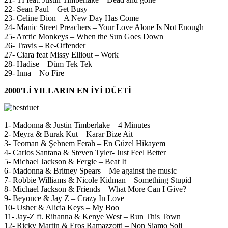
22- Sean Paul – Get Busy
23- Celine Dion – A New Day Has Come
24- Manic Street Preachers – Your Love Alone Is Not Enough
25- Arctic Monkeys – When the Sun Goes Down
26- Travis – Re-Offender
27- Ciara feat Missy Elliout – Work
28- Hadise – Düm Tek Tek
29- Inna – No Fire
2000’Lİ YILLARIN EN İYİ DÜETİ
1- Madonna & Justin Timberlake – 4 Minutes
2- Meyra & Burak Kut – Karar Bize Ait
3- Teoman & Şebnem Ferah – En Güzel Hikayem
4- Carlos Santana & Steven Tyler- Just Feel Better
5- Michael Jackson & Fergie – Beat It
6- Madonna & Britney Spears – Me against the music
7- Robbie Williams & Nicole Kidman – Something Stupid
8- Michael Jackson & Friends – What More Can I Give?
9- Beyonce & Jay Z – Crazy In Love
10- Usher & Alicia Keys – My Boo
11- Jay-Z ft. Rihanna & Kenye West – Run This Town
12- Ricky Martin & Eros Ramazzotti – Non Siamo Soli