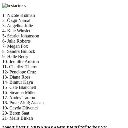
1- Nicole Kidman
2- Özgü Namal
3- Angelina Jolie
4- Kate Winslet
5- Scarlet Johansson
6- Julia Roberts
7- Megan Fox
8- Sandra Bullock
9- Halle Berry
10- Jennifer Aniston
11- Charlize Theron
12- Penelope Cruz
13- Diana Ross
14- Binnur Kaya
15- Cate Blanchett
16- Sieanna Miller
17- Audey Tautou
18- Pınar Altuğ Atacan
19- Ceyda Düvenci
20- Beren Saat
21- Melis Birkan
2000’Lİ YILLARDA YAŞAMIŞ EN BÜYÜK İNSAN