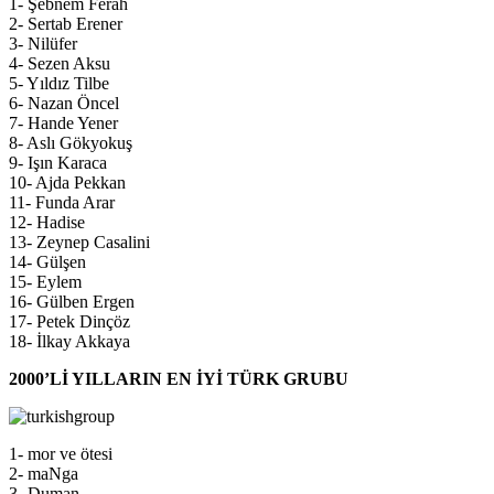
1- Şebnem Ferah
2- Sertab Erener
3- Nilüfer
4- Sezen Aksu
5- Yıldız Tilbe
6- Nazan Öncel
7- Hande Yener
8- Aslı Gökyokuş
9- Işın Karaca
10- Ajda Pekkan
11- Funda Arar
12- Hadise
13- Zeynep Casalini
14- Gülşen
15- Eylem
16- Gülben Ergen
17- Petek Dinçöz
18- İlkay Akkaya
2000’Lİ YILLARIN EN İYİ TÜRK GRUBU
1- mor ve ötesi
2- maNga
3- Duman