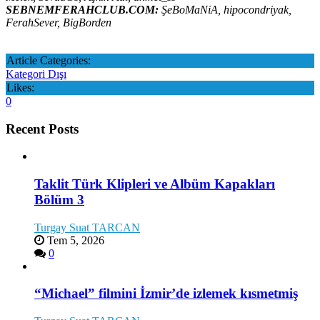
SEBNEMFERAHCLUB.COM:
ŞeBoMaNiA, hipocondriyak,
FerahSever, BigBorden
Article Categories:
Kategori Dışı
Likes:
0
Recent Posts
Taklit Türk Klipleri ve Albüm Kapakları
Bölüm 3
Turgay Suat TARCAN
Tem 5, 2026
0
“Michael” filmini İzmir’de izlemek kısmetmiş