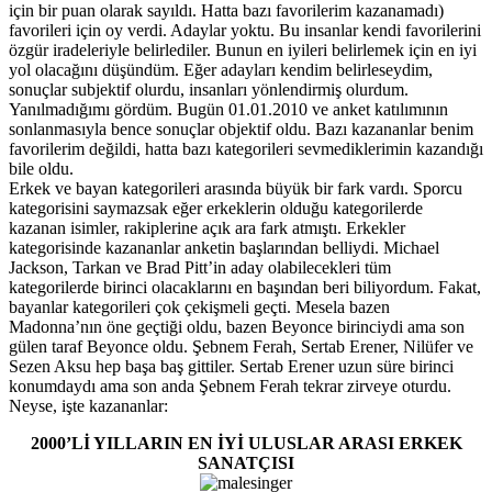
için bir puan olarak sayıldı. Hatta bazı favorilerim kazanamadı)
favorileri için oy verdi. Adaylar yoktu. Bu insanlar kendi favorilerini
özgür iradeleriyle belirlediler. Bunun en iyileri belirlemek için en iyi
yol olacağını düşündüm. Eğer adayları kendim belirleseydim,
sonuçlar subjektif olurdu, insanları yönlendirmiş olurdum.
Yanılmadığımı gördüm. Bugün 01.01.2010 ve anket katılımının
sonlanmasıyla bence sonuçlar objektif oldu. Bazı kazananlar benim
favorilerim değildi, hatta bazı kategorileri sevmediklerimin kazandığı
bile oldu.
Erkek ve bayan kategorileri arasında büyük bir fark vardı. Sporcu
kategorisini saymazsak eğer erkeklerin olduğu kategorilerde
kazanan isimler, rakiplerine açık ara fark atmıştı. Erkekler
kategorisinde kazananlar anketin başlarından belliydi. Michael
Jackson, Tarkan ve Brad Pitt’in aday olabilecekleri tüm
kategorilerde birinci olacaklarını en başından beri biliyordum. Fakat,
bayanlar kategorileri çok çekişmeli geçti. Mesela bazen
Madonna’nın öne geçtiği oldu, bazen Beyonce birinciydi ama son
gülen taraf Beyonce oldu. Şebnem Ferah, Sertab Erener, Nilüfer ve
Sezen Aksu hep başa baş gittiler. Sertab Erener uzun süre birinci
konumdaydı ama son anda Şebnem Ferah tekrar zirveye oturdu.
Neyse, işte kazananlar:
2000’Lİ YILLARIN EN İYİ ULUSLAR ARASI ERKEK
SANATÇISI