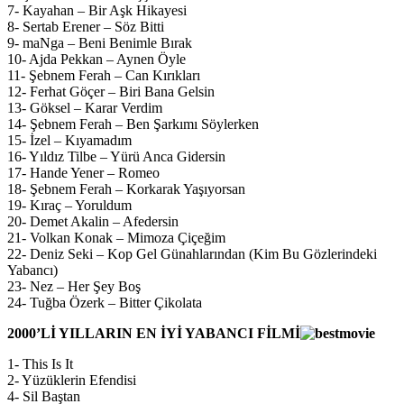
7- Kayahan – Bir Aşk Hikayesi
8- Sertab Erener – Söz Bitti
9- maNga – Beni Benimle Bırak
10- Ajda Pekkan – Aynen Öyle
11- Şebnem Ferah – Can Kırıkları
12- Ferhat Göçer – Biri Bana Gelsin
13- Göksel – Karar Verdim
14- Şebnem Ferah – Ben Şarkımı Söylerken
15- İzel – Kıyamadım
16- Yıldız Tilbe – Yürü Anca Gidersin
17- Hande Yener – Romeo
18- Şebnem Ferah – Korkarak Yaşıyorsan
19- Kıraç – Yoruldum
20- Demet Akalin – Afedersin
21- Volkan Konak – Mimoza Çiçeğim
22- Deniz Seki – Kop Gel Günahlarından (Kim Bu Gözlerindeki
Yabancı)
23- Nez – Her Şey Boş
24- Tuğba Özerk – Bitter Çikolata
2000’Lİ YILLARIN EN İYİ YABANCI FİLMİ
1- This Is It
2- Yüzüklerin Efendisi
4- Sil Baştan