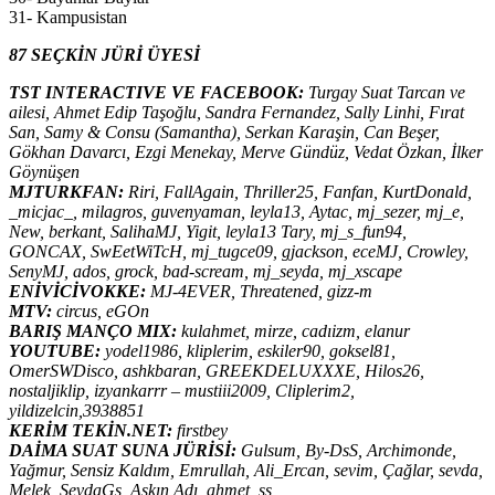
31- Kampusistan
87 SEÇKİN JÜRİ ÜYESİ
TST INTERACTIVE VE FACEBOOK:
Turgay Suat Tarcan ve
ailesi, Ahmet Edip Taşoğlu, Sandra Fernandez, Sally Linhi, Fırat
San, Samy & Consu (Samantha), Serkan Karaşin, Can Beşer,
Gökhan Davarcı, Ezgi Menekay, Merve Gündüz, Vedat Özkan, İlker
Göynüşen
MJTURKFAN:
Riri, FallAgain, Thriller25, Fanfan, KurtDonald,
_micjac_, milagros, guvenyaman, leyla13, Aytac, mj_sezer, mj_e,
New, berkant, SalihaMJ, Yigit, leyla13 Tary, mj_s_fun94,
GONCAX, SwEetWiTcH, mj_tugce09, gjackson, eceMJ, Crowley,
SenyMJ, ados, grock, bad-scream, mj_seyda, mj_xscape
ENİVİCİVOKKE:
MJ-4EVER, Threatened, gizz-m
MTV:
circus, eGOn
BARIŞ MANÇO MIX:
kulahmet, mirze, cadıizm, elanur
YOUTUBE:
yodel1986, kliplerim, eskiler90, goksel81,
OmerSWDisco, ashkbaran, GREEKDELUXXXE, Hilos26,
nostaljiklip, izyankarrr – mustiii2009, Cliplerim2,
yildizelcin,3938851
KERİM TEKİN.NET:
firstbey
DAİMA SUAT SUNA JÜRİSİ:
Gulsum, By-DsS, Archimonde,
Yağmur, Sensiz Kaldım, Emrullah, Ali_Ercan, sevim, Çağlar, sevda,
Melek, SevdaGs, Aşkın Adı, ahmet_ss