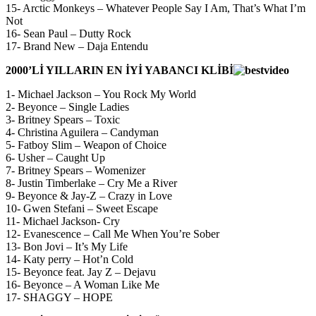
15- Arctic Monkeys – Whatever People Say I Am, That’s What I’m
Not
16- Sean Paul – Dutty Rock
17- Brand New – Daja Entendu
2000’Lİ YILLARIN EN İYİ YABANCI KLİBİ
1- Michael Jackson – You Rock My World
2- Beyonce – Single Ladies
3- Britney Spears – Toxic
4- Christina Aguilera – Candyman
5- Fatboy Slim – Weapon of Choice
6- Usher – Caught Up
7- Britney Spears – Womenizer
8- Justin Timberlake – Cry Me a River
9- Beyonce & Jay-Z – Crazy in Love
10- Gwen Stefani – Sweet Escape
11- Michael Jackson- Cry
12- Evanescence – Call Me When You’re Sober
13- Bon Jovi – It’s My Life
14- Katy perry – Hot’n Cold
15- Beyonce feat. Jay Z – Dejavu
16- Beyonce – A Woman Like Me
17- SHAGGY – HOPE