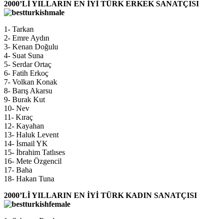
2000’Lİ YILLARIN EN İYİ TÜRK ERKEK SANATÇISI
1- Tarkan
2- Emre Aydın
3- Kenan Doğulu
4- Suat Suna
5- Serdar Ortaç
6- Fatih Erkoç
7- Volkan Konak
8- Barış Akarsu
9- Burak Kut
10- Nev
11- Kıraç
12- Kayahan
13- Haluk Levent
14- İsmail YK
15- İbrahim Tatlıses
16- Mete Özgencil
17- Baha
18- Hakan Tuna
2000’Lİ YILLARIN EN İYİ TÜRK KADIN SANATÇISI