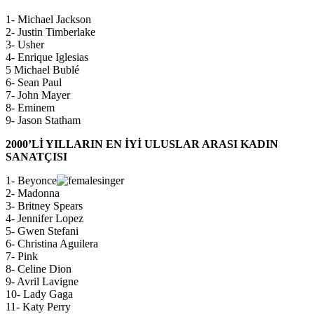
1- Michael Jackson
2- Justin Timberlake
3- Usher
4- Enrique Iglesias
5 Michael Bublé
6- Sean Paul
7- John Mayer
8- Eminem
9- Jason Statham
2000’Lİ YILLARIN EN İYİ ULUSLAR ARASI KADIN
SANATÇISI
1- Beyonce
2- Madonna
3- Britney Spears
4- Jennifer Lopez
5- Gwen Stefani
6- Christina Aguilera
7- Pink
8- Celine Dion
9- Avril Lavigne
10- Lady Gaga
11- Katy Perry