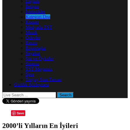
English
İletişim
İstatistikler
Kategori Dışı
Konser
Medyada TST
Müzik
Ödevler
Resim
Röportajlar
Seyahat
Şiir ve Öyküler
Sinema
TST Megamix
Spor
Turgay Suat Tarcan
Gizlilik Sözleşmesi
Save
2000’li Yılların En İyileri