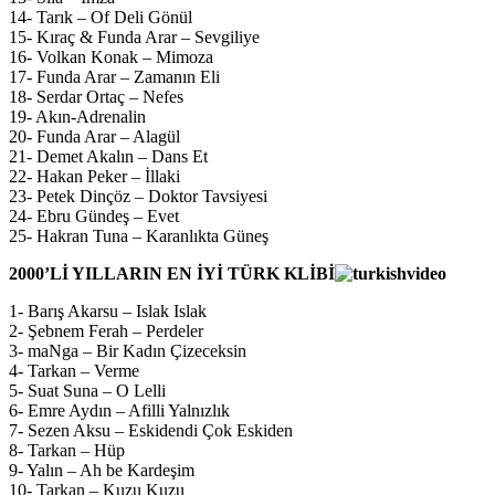
14- Tarık – Of Deli Gönül
15- Kıraç & Funda Arar – Sevgiliye
16- Volkan Konak – Mimoza
17- Funda Arar – Zamanın Eli
18- Serdar Ortaç – Nefes
19- Akın-Adrenalin
20- Funda Arar – Alagül
21- Demet Akalın – Dans Et
22- Hakan Peker – İllaki
23- Petek Dinçöz – Doktor Tavsiyesi
24- Ebru Gündeş – Evet
25- Hakran Tuna – Karanlıkta Güneş
2000’Lİ YILLARIN EN İYİ TÜRK KLİBİ
1- Barış Akarsu – Islak Islak
2- Şebnem Ferah – Perdeler
3- maNga – Bir Kadın Çizeceksin
4- Tarkan – Verme
5- Suat Suna – O Lelli
6- Emre Aydın – Afilli Yalnızlık
7- Sezen Aksu – Eskidendi Çok Eskiden
8- Tarkan – Hüp
9- Yalın – Ah be Kardeşim
10- Tarkan – Kuzu Kuzu