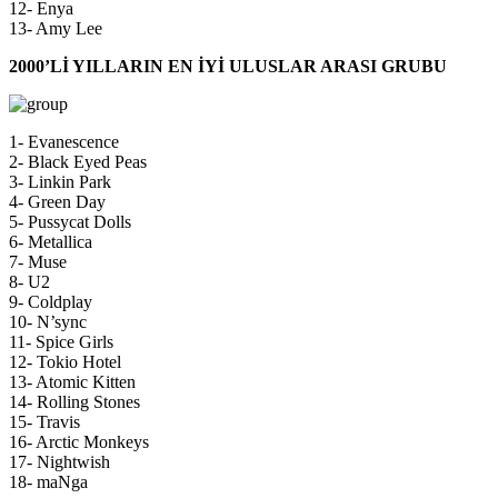
12- Enya
13- Amy Lee
2000’Lİ YILLARIN EN İYİ ULUSLAR ARASI GRUBU
1- Evanescence
2- Black Eyed Peas
3- Linkin Park
4- Green Day
5- Pussycat Dolls
6- Metallica
7- Muse
8- U2
9- Coldplay
10- N’sync
11- Spice Girls
12- Tokio Hotel
13- Atomic Kitten
14- Rolling Stones
15- Travis
16- Arctic Monkeys
17- Nightwish
18- maNga