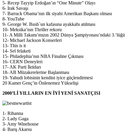
5- Recep Tayyip Erdoğan’ın “One Minute” Olayı
6- Irak Savaşı
7- Barrack Obama’nın ilk siyahi Amerikan Başkanı olması
8- YouTube
9- George W. Bush`un kafasına ayakkabı atılması
10- Meksika’nın Thriller rekoru
11- A Milli Takımı’mızın 2002 Dünya Şampiyonası’ndaki 3.’lüğü
12- Michael Jackson Konserleri
13- This is it
14- Sel felaketi
15- Philadephia’nın NBA Finaline Çıkması
16- CERN Deneyleri
17- AK Parti İktidarı
18- AB Müzakerelerine Başlanması
19- Yahudi lobisinin kendini iyice güçlendirmesi
20 Kamer Genç’in Önlenemez Yükselişi
2000’Lİ YILLARIN EN İYİ YENİ SANATÇISI
1- Rihanna
2- Lady Gaga
3- Amy Winehouse
4- Barış Akarsu