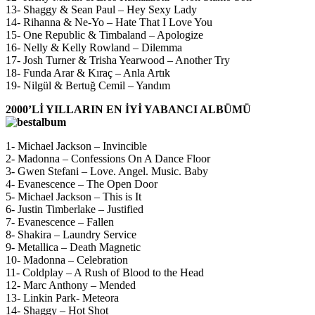
13- Shaggy & Sean Paul – Hey Sexy Lady
14- Rihanna & Ne-Yo – Hate That I Love You
15- One Republic & Timbaland – Apologize
16- Nelly & Kelly Rowland – Dilemma
17- Josh Turner & Trisha Yearwood – Another Try
18- Funda Arar & Kıraç – Anla Artık
19- Nilgül & Bertuğ Cemil – Yandım
2000’Lİ YILLARIN EN İYİ YABANCI ALBÜMÜ
1- Michael Jackson – Invincible
2- Madonna – Confessions On A Dance Floor
3- Gwen Stefani – Love. Angel. Music. Baby
4- Evanescence – The Open Door
5- Michael Jackson – This is It
6- Justin Timberlake – Justified
7- Evanescence – Fallen
8- Shakira – Laundry Service
9- Metallica – Death Magnetic
10- Madonna – Celebration
11- Coldplay – A Rush of Blood to the Head
12- Marc Anthony – Mended
13- Linkin Park- Meteora
14- Shaggy – Hot Shot