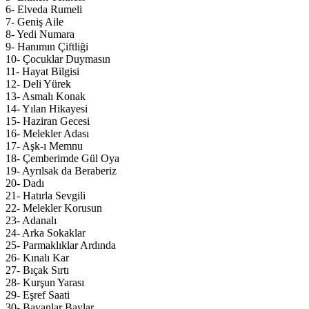
6- Elveda Rumeli
7- Geniş Aile
8- Yedi Numara
9- Hanımın Çiftliği
10- Çocuklar Duymasın
11- Hayat Bilgisi
12- Deli Yürek
13- Asmalı Konak
14- Yılan Hikayesi
15- Haziran Gecesi
16- Melekler Adası
17- Aşk-ı Memnu
18- Çemberimde Gül Oya
19- Ayrılsak da Beraberiz
20- Dadı
21- Hatırla Sevgili
22- Melekler Korusun
23- Adanalı
24- Arka Sokaklar
25- Parmaklıklar Ardında
26- Kınalı Kar
27- Bıçak Sırtı
28- Kurşun Yarası
29- Eşref Saati
30- Bayanlar Baylar