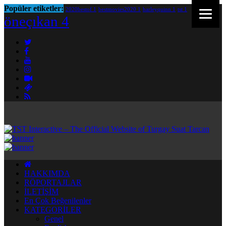
Popüler etiketler:
2020bestof
1
bestmovies2020
1
harleyquinn
1
tst
1
öneçıkan
4
HAKKIMDA
RÖPORTAJLAR
İLETİŞİM
En Çok Beğenilenler
KATEGORİLER
Genel