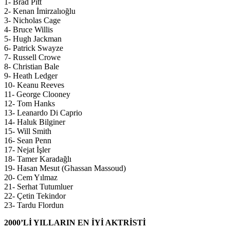
1- Brad Pitt
2- Kenan İmirzalıoğlu
3- Nicholas Cage
4- Bruce Willis
5- Hugh Jackman
6- Patrick Swayze
7- Russell Crowe
8- Christian Bale
9- Heath Ledger
10- Keanu Reeves
11- George Clooney
12- Tom Hanks
13- Leanardo Di Caprio
14- Haluk Bilginer
15- Will Smith
16- Sean Penn
17- Nejat İşler
18- Tamer Karadağlı
19- Hasan Mesut (Ghassan Massoud)
20- Cem Yılmaz
21- Serhat Tutumluer
22- Çetin Tekindor
23- Tardu Flordun
2000’Lİ YILLARIN EN İYİ AKTRİSTİ