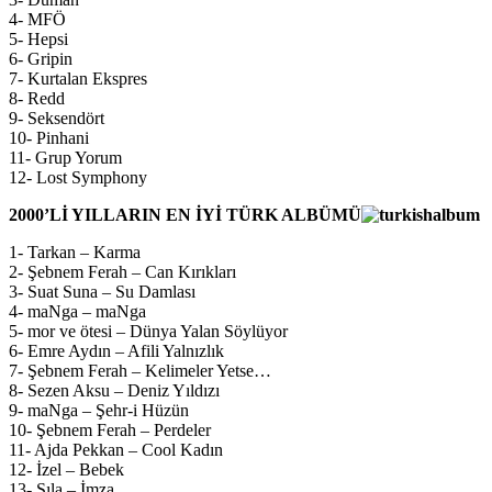
4- MFÖ
5- Hepsi
6- Gripin
7- Kurtalan Ekspres
8- Redd
9- Seksendört
10- Pinhani
11- Grup Yorum
12- Lost Symphony
2000’Lİ YILLARIN EN İYİ TÜRK ALBÜMÜ
1- Tarkan – Karma
2- Şebnem Ferah – Can Kırıkları
3- Suat Suna – Su Damlası
4- maNga – maNga
5- mor ve ötesi – Dünya Yalan Söylüyor
6- Emre Aydın – Afili Yalnızlık
7- Şebnem Ferah – Kelimeler Yetse…
8- Sezen Aksu – Deniz Yıldızı
9- maNga – Şehr-i Hüzün
10- Şebnem Ferah – Perdeler
11- Ajda Pekkan – Cool Kadın
12- İzel – Bebek
13- Sıla – İmza