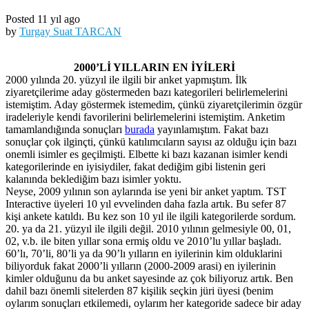
Posted 11 yıl ago
by
Turgay Suat TARCAN
2000’Lİ YILLARIN EN İYİLERİ
2000 yılında 20. yüzyıl ile ilgili bir anket yapmıştım. İlk
ziyaretçilerime aday göstermeden bazı kategorileri belirlemelerini
istemiştim. Aday göstermek istemedim, çünkü ziyaretçilerimin özgür
iradeleriyle kendi favorilerini belirlemelerini istemiştim. Anketim
tamamlandığında sonuçları
burada
yayınlamıştım. Fakat bazı
sonuçlar çok ilginçti, çünkü katılımcıların sayısı az olduğu için bazı
onemli isimler es geçilmişti. Elbette ki bazı kazanan isimler kendi
kategorilerinde en iyisiydiler, fakat dediğim gibi listenin geri
kalanında beklediğim bazı isimler yoktu.
Neyse, 2009 yılının son aylarında ise yeni bir anket yaptım. TST
Interactive üyeleri 10 yıl evvelinden daha fazla artık. Bu sefer 87
kişi ankete katıldı. Bu kez son 10 yıl ile ilgili kategorilerde sordum.
20. ya da 21. yüzyıl ile ilgili değil. 2010 yılının gelmesiyle 00, 01,
02, v.b. ile biten yıllar sona ermiş oldu ve 2010’lu yıllar başladı.
60’lı, 70’li, 80’li ya da 90’lı yılların en iyilerinin kim olduklarini
biliyorduk fakat 2000’li yılların (2000-2009 arasi) en iyilerinin
kimler olduğunu da bu anket sayesinde az çok biliyoruz artık. Ben
dahil bazı önemli sitelerden 87 kişilik seçkin jüri üyesi (benim
oylarım sonuçları etkilemedi, oylarım her kategoride sadece bir aday