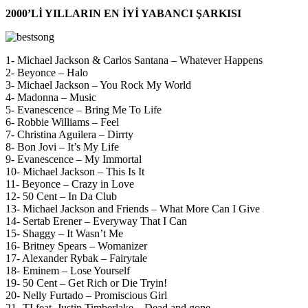
2000’Lİ YILLARIN EN İYİ YABANCI ŞARKISI
1- Michael Jackson & Carlos Santana – Whatever Happens
2- Beyonce – Halo
3- Michael Jackson – You Rock My World
4- Madonna – Music
5- Evanescence – Bring Me To Life
6- Robbie Williams – Feel
7- Christina Aguilera – Dirrty
8- Bon Jovi – It’s My Life
9- Evanescence – My Immortal
10- Michael Jackson – This Is It
11- Beyonce – Crazy in Love
12- 50 Cent – In Da Club
13- Michael Jackson and Friends – What More Can I Give
14- Sertab Erener – Everyway That I Can
15- Shaggy – It Wasn’t Me
16- Britney Spears – Womanizer
17- Alexander Rybak – Fairytale
18- Eminem – Lose Yourself
19- 50 Cent – Get Rich or Die Tryin!
20- Nelly Furtado – Promiscious Girl
21- TI feat. Justin Timberlake – Dead and gone