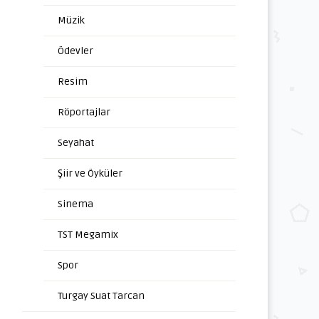
Müzik
Ödevler
Resim
Röportajlar
Seyahat
Şiir ve Öyküler
Sinema
TST Megamix
Spor
Turgay Suat Tarcan