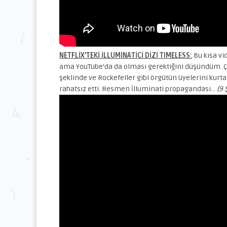
NETFLİX’TEKİ İLLUMİNATİCİ DİZİ TIMELESS:
Bu kısa vi
ama YouTube’da da olması gerektiğini düşündüm. Ç
şeklinde ve Rockefeller gibi örgütün üyelerini kurt
rahatsız etti. Resmen İlluminati propagandası…
(9 