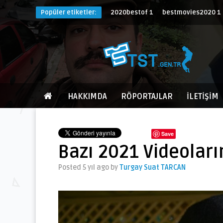
Popüler etiketler:
2020bestof
1
bestmovies2020
1
HAKKIMDA
RÖPORTAJLAR
İLETİŞİM
Save
Bazı 2021 Videolar
Posted 5 yıl ago
by
Turgay Suat TARCAN