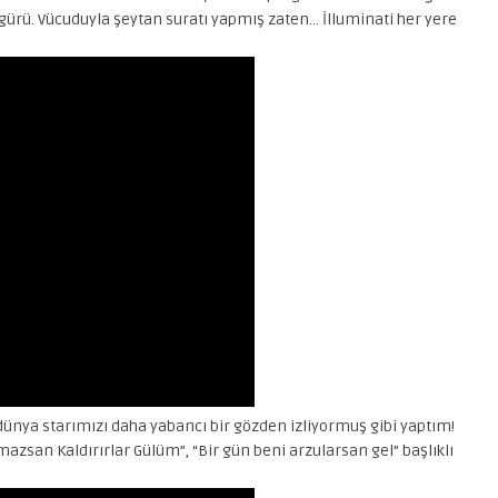
igürü. Vücuduyla şeytan suratı yapmış zaten… İlluminati her yere
dünya starımızı daha yabancı bir gözden izliyormuş gibi yaptım!
azsan Kaldırırlar Gülüm”, “Bir gün beni arzularsan gel” başlıklı