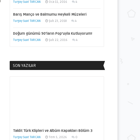
Turgay Suat TARCAN
Oca 11, 2016
4
Barış Manço ve Balmumu Heykeli Müzeleri
Turgay Suat TARCAN
Şub 23, 2018
4
Doğum günümü 90’ların Pop’uyla Kutluyorum!
Turgay Suat TARCAN
Şub 22, 2016
4
SON YAZILAR
Taklit Türk Klipleri ve Albüm Kapakları Bölüm 3
Turgay Suat TARCAN
Tem 5, 2026
0