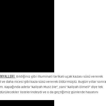
İNYALLERİ:
Bildiğiniz gibi illuminati tarikatı uçak kazası süsü vererek
t ve daha nicesi gibi kaza süsü vererek öldürmüştü. Bugün yıllar sonr
m. Kapağında adeta “Aaliyah Must Die”, yani “Aaliyah ölmeli” diye tek
ürülecekler listelerindeydi ve o da geçtiğimiz günlerde hayatını