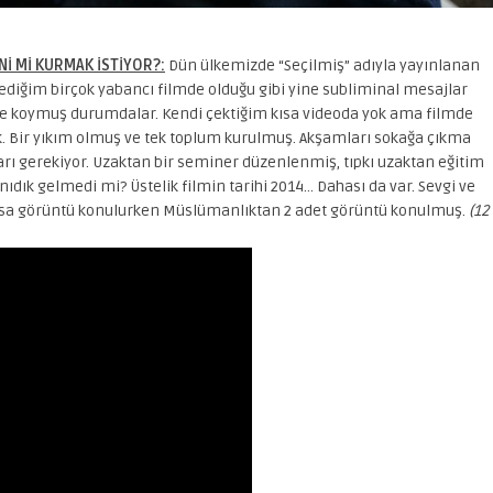
Nİ Mİ KURMAK İSTİYOR?:
Dün ülkemizde “Seçilmiş” adıyla yayınlanan
zlediğim birçok yabancı filmde olduğu gibi yine subliminal mesajlar
fe koymuş durumdalar. Kendi çektiğim kısa videoda yok ama filmde
k. Bir yıkım olmuş ve tek toplum kurulmuş. Akşamları sokağa çıkma
arı gerekiyor. Uzaktan bir seminer düzenlenmiş, tıpkı uzaktan eğitim
nıdık gelmedi mi? Üstelik filmin tarihi 2014… Dahası da var. Sevgi ve
 kısa görüntü konulurken Müslümanlıktan 2 adet görüntü konulmuş.
(12