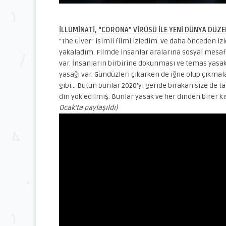
İLLUMİNATİ, “CORONA” VİRÜSÜ İLE YENİ DÜNYA DÜZE
“The Giver” isimli filmi izledim. Ve daha önceden i
yakaladım. Filmde insanlar aralarına sosyal mesa
var. İnsanların birbirine dokunması ve temas yasa
yasağı var. Gündüzleri çıkarken de iğne olup çıkmal
gibi… Bütün bunlar 2020’yi geride bırakan size de ta
din yok edilmiş. Bunlar yasak ve her dinden birer
Ocak’ta paylaşıldı)