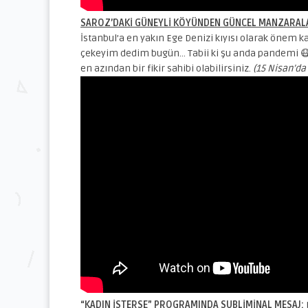
SAROZ’DAKİ GÜNEYLİ KÖYÜNDEN GÜNCEL MANZARAL
İstanbul’a en yakın Ege Denizi kıyısı olarak önem 
çekeyim dedim bugün… Tabii ki şu anda pandemi 😷 v
en azından bir fikir sahibi olabilirsiniz.
(15 Nisan’da 
“KADIN İSTERSE” PROGRAMINDA SUBLİMİNAL MESAJ: