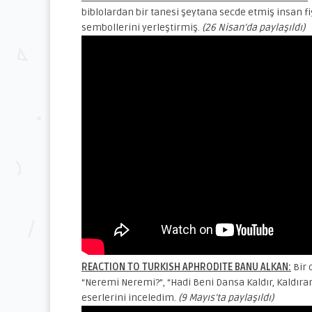
biblolardan bir tanesi şeytana secde etmiş insan f
sembollerini yerleştirmiş.
(26 Nisan’da paylaşıldı)
REACTION TO TURKISH APHRODITE BANU ALKAN:
Bir 
“Neremi Neremi?”, “Hadi Beni Dansa Kaldır, Kaldıram
eserlerini inceledim.
(9 Mayıs’ta paylaşıldı)