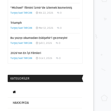
“Michael” filmini İzmir’de izlemek kısmetmiş
Turgay Suat TARCAN
Nis 22, 2026
0
Triumph
Turgay Suat TARCAN
Mar 13, 2026
0
Bu yazıyı okumadan Eskişehir’i gezmeyin!
Turgay Suat TARCAN
Şub 3, 2026
0
2026’nın En İyi Filmleri
Turgay Suat TARCAN
Oca 3, 2026
0
KATEGORILER
HAKKIMDA