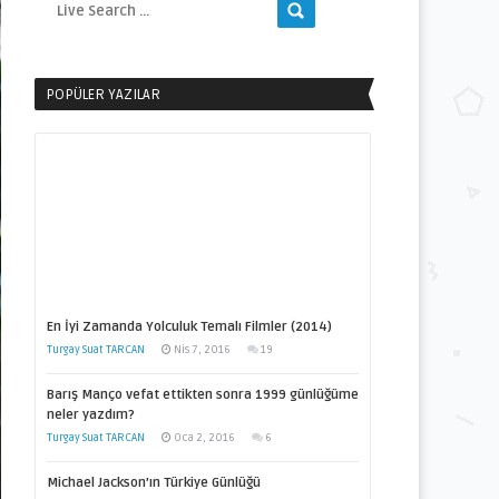
POPÜLER YAZILAR
En İyi Zamanda Yolculuk Temalı Filmler (2014)
Turgay Suat TARCAN
Nis 7, 2016
19
Barış Manço vefat ettikten sonra 1999 günlüğüme
neler yazdım?
Turgay Suat TARCAN
Oca 2, 2016
6
Michael Jackson’ın Türkiye Günlüğü