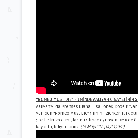
“ROMEO MUST DIE” FİLMİNDE AALIYAH CİNAYETİNİN S
Aaliyah’yı da Prenses Diana, Lisa Lopes, Kobe Bryan
yeniden “Romeo Must Die” filmini izlerken fark etti
göz ile imza atmışlar. Bu filmde oynayan DMX de öld
kaybetti, biliyorsunuz.
(15 Mayıs’ta paylaşıldı)