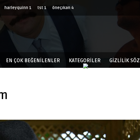
harleyquinn
1
tst
1
öneçıkan
4
EN ÇOK BEĞENILENLER
KATEGORİLER
GIZLILIK SÖ
ım