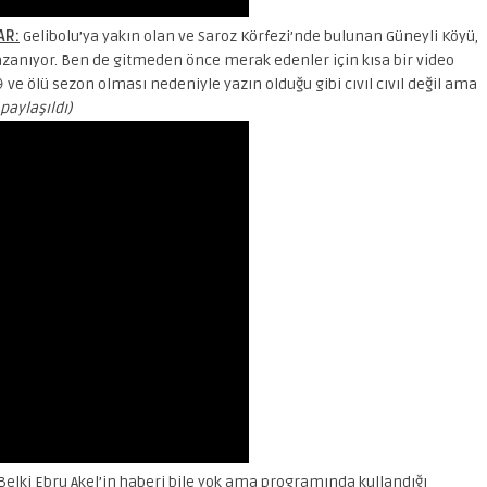
AR:
Gelibolu’ya yakın olan ve Saroz Körfezi’nde bulunan Güneyli Köyü,
kazanıyor. Ben de gitmeden önce merak edenler için kısa bir video
e ölü sezon olması nedeniyle yazın olduğu gibi cıvıl cıvıl değil ama
paylaşıldı)
Belki Ebru Akel’in haberi bile yok ama programında kullandığı