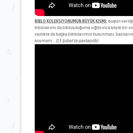
BİBLO KOLEKSİYONUMUN BÜYÜK KISMI:
Bugün varlığı
biblolarımı da bibloluluğuma sığdırınca böyle bir
yazlıkta da başka biblolarımın bulunması, bazıları
koymam…
(13 Şubat’ta paylaşıldı)