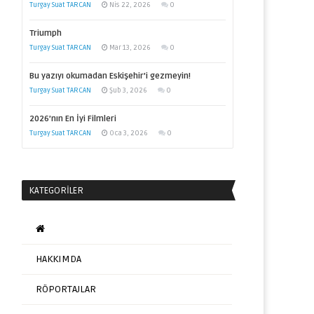
Turgay Suat TARCAN
Nis 22, 2026
0
Triumph
Turgay Suat TARCAN
Mar 13, 2026
0
Bu yazıyı okumadan Eskişehir’i gezmeyin!
Turgay Suat TARCAN
Şub 3, 2026
0
2026’nın En İyi Filmleri
Turgay Suat TARCAN
Oca 3, 2026
0
KATEGORILER
HAKKIMDA
RÖPORTAJLAR