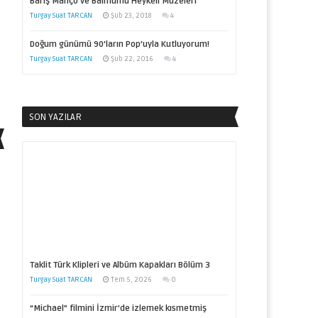
Barış Manço ve Balmumu Heykeli Müzeleri
Turgay Suat TARCAN
Şub 23, 2018
4
Doğum günümü 90’ların Pop’uyla Kutluyorum!
Turgay Suat TARCAN
Şub 22, 2016
4
SON YAZILAR
Taklit Türk Klipleri ve Albüm Kapakları Bölüm 3
Turgay Suat TARCAN
Tem 5, 2026
0
“Michael” filmini İzmir’de izlemek kısmetmiş