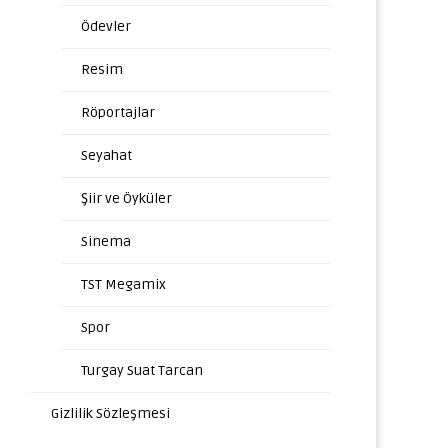
Ödevler
Resim
Röportajlar
Seyahat
Şiir ve Öyküler
Sinema
TST Megamix
Spor
Turgay Suat Tarcan
Gizlilik Sözleşmesi