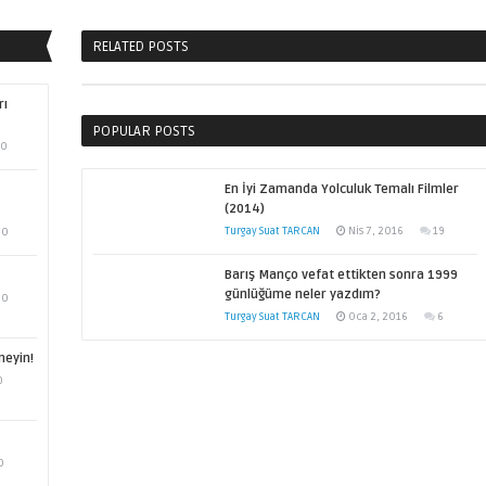
RELATED POSTS
rı
POPULAR POSTS
0
En İyi Zamanda Yolculuk Temalı Filmler
(2014)
Turgay Suat TARCAN
Nis 7, 2016
19
0
Barış Manço vefat ettikten sonra 1999
günlüğüme neler yazdım?
0
Turgay Suat TARCAN
Oca 2, 2016
6
meyin!
0
0