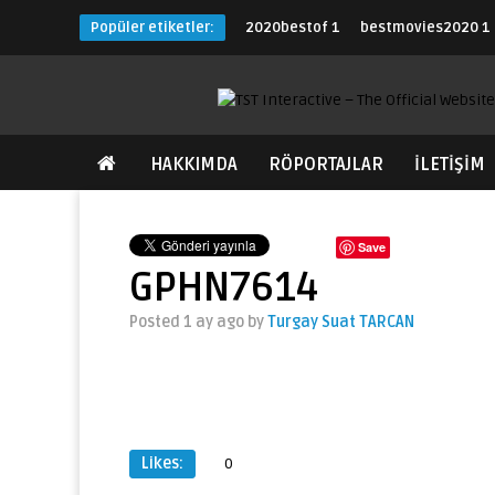
Popüler etiketler:
2020bestof
1
bestmovies2020
1
HAKKIMDA
RÖPORTAJLAR
İLETİŞİM
Save
GPHN7614
Posted 1 ay ago
by
Turgay Suat TARCAN
Likes:
0