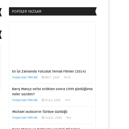
POPÜLER YAZILAR
En İyi Zamanda Yolculuk Temalı Filmler (2014)
Turgay Suat TARCAN
Nis 7, 2016
19
Barış Manço vefat ettikten sonra 1999 günlüğüme
neler yazdım?
Turgay Suat TARCAN
Oca 2, 2016
6
Michael Jackson’ın Türkiye Günlüğü
Turgay Suat TARCAN
Oca 11, 2016
4