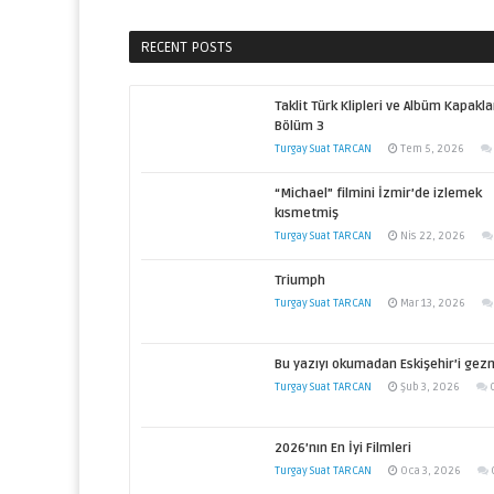
RECENT POSTS
Taklit Türk Klipleri ve Albüm Kapakla
Bölüm 3
Turgay Suat TARCAN
Tem 5, 2026
“Michael” filmini İzmir’de izlemek
kısmetmiş
Turgay Suat TARCAN
Nis 22, 2026
Triumph
Turgay Suat TARCAN
Mar 13, 2026
Bu yazıyı okumadan Eskişehir’i gez
Turgay Suat TARCAN
Şub 3, 2026
2026’nın En İyi Filmleri
Turgay Suat TARCAN
Oca 3, 2026