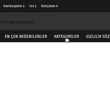
harleyquinn
1
tst
1
öneçıkan
4
EN ÇOK BEĞENILENLER
KATEGORİLER
GIZLILIK SÖ