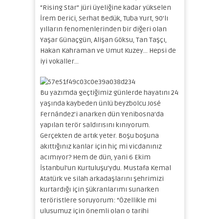
“Rising Star” jüri üyeliğine kadar yükselen
İrem Derici, Serhat Bedük, Tuba Yurt, 90’lı
yılların fenomenlerinden bir diğeri olan
Yaşar Günaçgün, Alişan Göksu, Tan Taşçı,
Hakan Kahraman ve Umut Kuzey… Hepsi de
iyi vokaller…
Bu yazımda geçtiğimiz günlerde hayatını 24
yaşında kaybeden ünlü beyzbolcu José
Fernández’i anarken dün Yenibosna’da
yapılan terör saldırısını kınıyorum.
Gerçekten de artık yeter. Boşu boşuna
akıttığınız kanlar için hiç mi vicdanınız
acımıyor? Hem de dün, yani 6 Ekim
İstanbul’un Kurtuluşu’ydu. Mustafa Kemal
Atatürk ve silah arkadaşlarını şehrimizi
kurtardığı için şükranlarımı sunarken
teröristlere soruyorum: “Özellikle mi
ulusumuz için önemli olan o tarihi