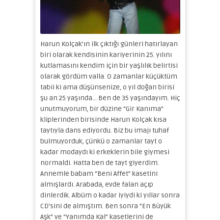
Harun Kolçak’ın ilk çıktığı günleri hatırlayan
biri olarak kendisinin kariyerinin 25. yılını
kutlamasını kendim için bir yaşlılık belirtisi
olarak gördüm valla. O zamanlar küçüktüm
tabii ki ama düşünsenize, o yıl doğan birisi
şu an 25 yaşında… Ben de 35 yaşındayım. Hiç
unutmuyorum, bir düzine “Gir Kanıma”
kliplerinden birisinde Harun Kolçak kısa
taytıyla dans ediyordu. Biz bu imajı tuhaf
bulmuyorduk, çünkü o zamanlar tayt o
kadar modaydı ki erkeklerin bile giymesi
normaldi. Hatta ben de tayt giyerdim.
Annemle babam “Beni Affet” kasetini
almışlardı. Arabada, evde falan açıp
dinlerdik. Albüm o kadar iyiydi ki yıllar sonra
CD’sini de almıştım. Ben sonra “En Büyük
Aşk” ve “Yanımda Kal” kasetlerini de