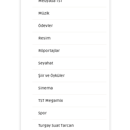
Medyada TST
Müzik
Ödevler
Resim
Röportajlar
Seyahat
Şiir ve Öyküler
Sinema
TST Megamix
Spor
Turgay Suat Tarcan