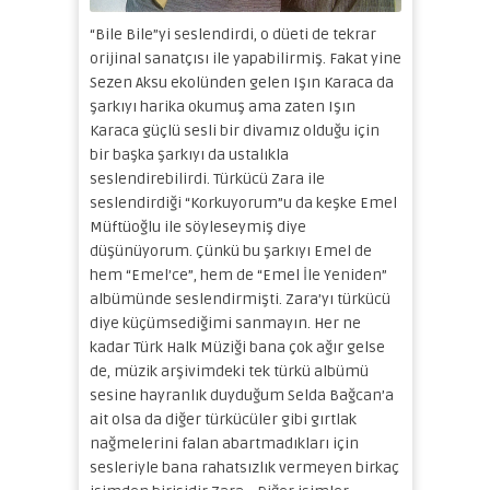
“Bile Bile”yi seslendirdi, o düeti de tekrar
orijinal sanatçısı ile yapabilirmiş. Fakat yine
Sezen Aksu ekolünden gelen Işın Karaca da
şarkıyı harika okumuş ama zaten Işın
Karaca güçlü sesli bir divamız olduğu için
bir başka şarkıyı da ustalıkla
seslendirebilirdi. Türkücü Zara ile
seslendirdiği “Korkuyorum”u da keşke Emel
Müftüoğlu ile söyleseymiş diye
düşünüyorum. Çünkü bu şarkıyı Emel de
hem “Emel’ce”, hem de “Emel İle Yeniden”
albümünde seslendirmişti. Zara’yı türkücü
diye küçümsediğimi sanmayın. Her ne
kadar Türk Halk Müziği bana çok ağır gelse
de, müzik arşivimdeki tek türkü albümü
sesine hayranlık duyduğum Selda Bağcan’a
ait olsa da diğer türkücüler gibi gırtlak
nağmelerini falan abartmadıkları için
sesleriyle bana rahatsızlık vermeyen birkaç