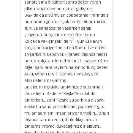
sanatçısına öldükten sonra değer veren
ülkemiz için sevindirici bir gelişme…
D&R’da da albümü en çok satanlar rafında 1
numarada görünce çok mutlu oldum. Artık
Türkiye sanatçısına yaşarken sahip
çıkıyordu. Gerçekten de albüm Harun
Kolçak’a yakışır şekilde iyi… Çünkü Harun
Kolçak’ın kariyerindeki en önemli ve en iyi
14 şarkısını kapsıyor. 4 tanesi dışında hepsi
Harun Kolçak’ın kendi bestesi… Bahsettiğim
diğer şarkılara Leyla Tuna, Onno Tunç, Sezen
Aksu, Adnan Ergil, İskender Paydaş gibi
efsaneler imza atmış.
Bu albüm mutlaka arşivinizde bulunmalı
demeliyim. Sadece “Keşke”ler olabilir
dinlerken… Yani “Keşke şu şarkı da olsaydı,
keşke bu sanatçı ile de düet yapsaydı” gibi…
“Yıllar” şarkısını insan arıyor örneğin… Onun
dışında tatmin edici, dinledikçe tekrar
dinleme ihtiyacı duyacağınız bir albüm…
Mesela Harun Kolçak, Sezen Aksu’nun