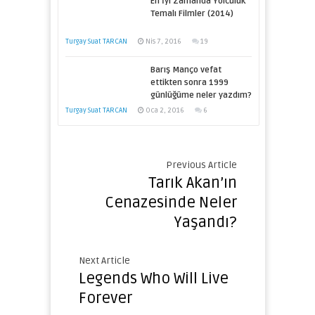
En İyi Zamanda Yolculuk
Temalı Filmler (2014)
Turgay Suat TARCAN
Nis 7, 2016
19
Barış Manço vefat
ettikten sonra 1999
günlüğüme neler yazdım?
Turgay Suat TARCAN
Oca 2, 2016
6
Previous Article
Tarık Akan’ın
Cenazesinde Neler
Yaşandı?
Next Article
Legends Who Will Live
Forever