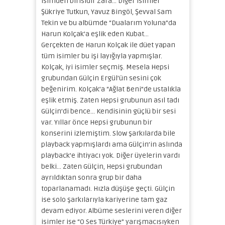
isimden birisidir Zara… Diğer isimler
Şükriye Tutkun, Yavuz Bingöl, Şevval Sam
Tekin ve bu albümde “Dualarım Yoluna”da
Harun Kolçak’a eşlik eden Kubat…
Gerçekten de Harun Kolçak ile düet yapan
tüm isimler bu işi layığıyla yapmışlar.
Kolçak, iyi isimler seçmiş. Mesela Hepsi
grubundan Gülçin Ergül’ün sesini çok
beğenirim. Kolçak’a “Ağlat Beni”de ustalıkla
eşlik etmiş. Zaten Hepsi grubunun asıl tadı
Gülçin’di bence… Kendisinin güçlü bir sesi
var. Yıllar önce Hepsi grubunun bir
konserini izlemiştim. Slow şarkılarda bile
playback yapmışlardı ama Gülçin’in aslında
playback’e ihtiyacı yok. Diğer üyelerin vardı
belki… Zaten Gülçin, Hepsi grubundan
ayrıldıktan sonra grup bir daha
toparlanamadı. Hızla düşüşe geçti. Gülçin
ise solo şarkılarıyla kariyerine tam gaz
devam ediyor. Albüme seslerini veren diğer
isimler ise “O Ses Türkiye” yarışmacısıyken