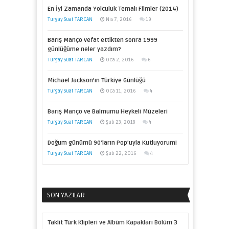
En İyi Zamanda Yolculuk Temalı Filmler (2014)
Turgay Suat TARCAN
Nis 7, 2016
19
Barış Manço vefat ettikten sonra 1999
günlüğüme neler yazdım?
Turgay Suat TARCAN
Oca 2, 2016
6
Michael Jackson’ın Türkiye Günlüğü
Turgay Suat TARCAN
Oca 11, 2016
4
Barış Manço ve Balmumu Heykeli Müzeleri
Turgay Suat TARCAN
Şub 23, 2018
4
Doğum günümü 90’ların Pop’uyla Kutluyorum!
Turgay Suat TARCAN
Şub 22, 2016
4
SON YAZILAR
Taklit Türk Klipleri ve Albüm Kapakları Bölüm 3