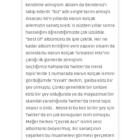
kendime almıştım. Ablam da Bendeniz’i
takip ederdi. “Biz” adlı single’larını almıştı.
Kısacası 90’lı yıllarda Harun Kolçak
ailemizin sanatçısıydı. O yüzden yıllar sonra
hastalığını öğrendiğimizde çok üzüldük.
“Best Of” albümünü de iple çektik. Her ne
kadar albüm kritiğimi yeni yapıyor olsam da
aslında bu Harun Kolçak “Greatest Hits”ini
çıktığı ilk günlerde almıştım.
Geçtiğimiz haftalarda Twitter’da trend
topic’lerde 1 numarada Harun Kolçak ismini
gördüğümde “Eyvah” dedim; galiba kötü bir
şey olmuştu. Çünkü genellikle bir ünlüye
kötü bir şey olduğunda ya da magazinsel bir
skandal yarattığında Twitter’da trend topic
oluyor o ünlü… Neyse ki bu kez iyi bir şey için
Twitter’da en çok konuşulan isim olmuştu.
Meğer herkes “Çeyrek Asır” isimli yeni
albümünü övüyormuş. Bir sanatçının
yaşarken bu muameleyi görmesi gerçekten