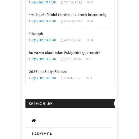
Turgay Suat TARCAN
Tem 5, 2026
0
“Michael” filmini İzmir’de izlemek kısmetmiş
Turgay Suat TARCAN
Nis 22, 2026
0
Triumph
Turgay Suat TARCAN
Mar 13, 2026
0
Bu yazıyı okumadan Eskişehir’i gezmeyin!
Turgay Suat TARCAN
Şub 3, 2026
0
2026’nın En İyi Filmleri
Turgay Suat TARCAN
Oca 3, 2026
0
KATEGORILER
HAKKIMDA