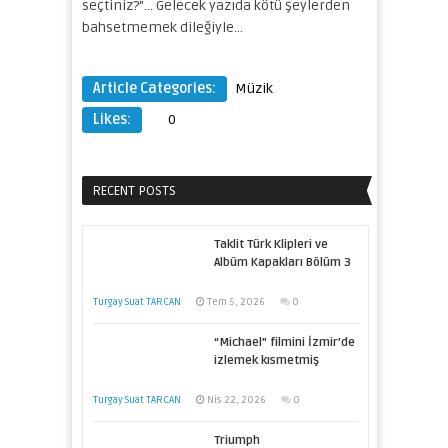
seçtiniz?”… Gelecek yazıda kötü şeylerden
bahsetmemek dileğiyle…
Article Categories:
Müzik
Likes:
0
RECENT POSTS
Taklit Türk Klipleri ve
Albüm Kapakları Bölüm 3
Turgay Suat TARCAN
Tem 5, 2026
0
“Michael” filmini İzmir’de
izlemek kısmetmiş
Turgay Suat TARCAN
Nis 22, 2026
0
Triumph