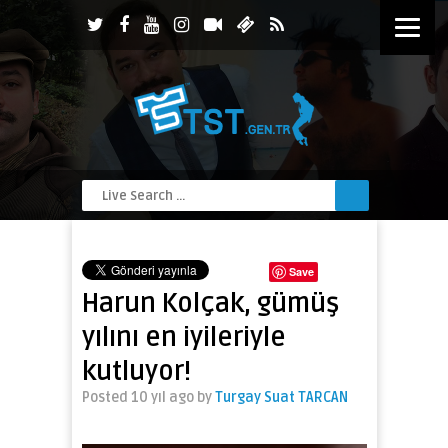
Save
Harun Kolçak, gümüş
yılını en iyileriyle
kutluyor!
Posted 10 yıl ago
by
Turgay Suat TARCAN