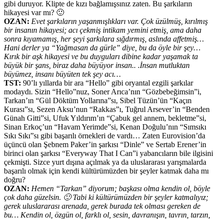
gibi duruyor. Klipte de kızı bağlamışsınız zaten. Bu şarkıların
hikayesi var mı? 🙂
OZAN:
Evet şarkıların yaşanmışlıkları var. Çok üzülmüş, kırılmış
bir insanın hikayesi; acı çekmiş intikam yemini etmiş, ama daha
sonra kıyamamış, her şeyi şarkılara sığdırmış, aslında affetmiş…
Hani derler ya “Yağmasan da gürle” diye, bu da öyle bir şey…
Kırık bir aşk hikayesi ve bu duyguları dibine kadar yaşamak ta
büyük bir şans, biraz daha büyüyor insan.. .İnsan mutluktan
büyümez, insanı büyüten tek şey acı…
TST:
90’lı yıllarda bir ara “Hello” gibi oryantal ezgili şarkılar
modaydı. Sizin “Hello”nuz, Soner Arıca’nın “Gözbebeğimsin”i,
Tarkan’ın “Gül Döktüm Yollarına”sı, Sibel Tüzün’ün “Kaçın
Kurası”sı, Sezen Aksu’nun “Rakkas”ı, Tuğrul Arsever’in “Benden
Günah Gitti”si, Ufuk Yıldırım’ın “Çabuk gel annem, bekletme”si,
Sinan Erkoç’un “Havam Yerimde”si, Kenan Doğulu’nın “Sımsıkı
Sıkı Sıkı”sı gibi başarılı örnekleri de vardı… Zaten Eurovision’da
üçüncü olan Şebnem Paker’in şarkısı “Dinle” ve Sertab Erener’in
birinci olan şarkısı “Everyway That I Can”i yabancıların bile ilgisini
çekmişti. Sizce yurt dışına açılmak ya da uluslararası yarışmalarda
başarılı olmak için kendi kültürümüzden bir şeyler katmak daha mı
doğru?
OZAN:
Hemen “Tarkan” diyorum; başkası olma kendin ol, böyle
çok daha güzelsin. 🙂 Tabi ki kültürümüzden bir şeyler katmalıyız;
gerek uluslararası arenada, gerek burada tek olması gereken de
bu… Kendin ol, özgün ol, farklı ol, sesin, davranışın, tavrın, tarzın,