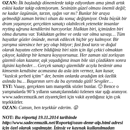
OZAN:
İlk başladığı dönemlerde takip ediyordum ama şimdi artık
eskisi kadar takip edemiyorum. Sesinizin güzel olması önemli değil;
ne kadar özgünsün, tarzın, ışığın var mı? Bunlar bir araya
gelmediği zaman birinci olsan da sonuç değişmiyor. Orda büyük bir
dram yaşanıyor, gerçekten sanatçı olabilecek yetenekte insanlar
reyting uğruna kendilerini harcıyorlar. Halktan biri, içimizden biri
olma durumu var. Yokluktan gelme ve orda var olma savaşı… Tüm
hayatlar gözler önünde, merak edilecek hiçbir şey kalmıyor. Bir
yarışma süresince her şey olup bitiyor; fast food tarzı ve doğal
olarak hayatını ezbere bildiğiniz biri sizin için ilgi çekici olmaktan
çıkıyor, kaldırıp bir kenara koyuyorsunuz. Her zaman sizi zorlayan
gizemli olan kazanır, aşk yaşadığınız insan bile sizi çözdükten sonra
ilgisini kaybeder… Gerçek sanatçı gizemlidir acıyla beslenir ama
kimsenin kendisine acımasına da asla izin vermez, kan kusar,
“kızılcık şerbeti içtim” der, benim onlarda aradığım tek özellik
aslında bu… Başarının sırrı da bu ayrıntıda gizli! Sevgiler…
TST:
Vaaay, gerçekten tam manşetlik sözler bunlar. 🙂 Bence o
yarışmalarda 90’lı yılların sanatçılarındaki özlenen star ışığı aranıyor.
www.sadecemuzik.net ziyaretçileri için vakit ayırdığınız için çok
teşekkürler.
OZAN:
Cansın, ben teşekkür ederim. 😛
NOT:
Bu röportaj 19.11.2014 tarihinde
http://www.sadecemuzik.net/Roportaj/ozan-demr-alp.html adresi
için özel olarak yapılmıştır. İzinsiz ve kaynak kullanılmadan