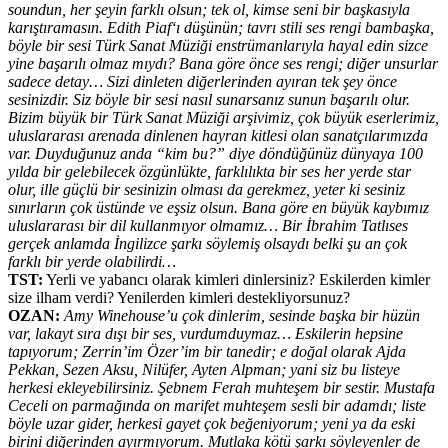
soundun, her şeyin farklı olsun; tek ol, kimse seni bir başkasıyla
karıştıramasın. Edith Piaf‘ı düşünün; tavrı stili ses rengi bambaşka,
böyle bir sesi Türk Sanat Müziği enstrümanlarıyla hayal edin sizce
yine başarılı olmaz mıydı? Bana göre önce ses rengi; diğer unsurlar
sadece detay… Sizi dinleten diğerlerinden ayıran tek şey önce
sesinizdir. Siz böyle bir sesi nasıl sunarsanız sunun başarılı olur.
Bizim büyük bir Türk Sanat Müziği arşivimiz, çok büyük eserlerimiz,
uluslararası arenada dinlenen hayran kitlesi olan sanatçılarımızda
var. Duyduğunuz anda “kim bu?” diye döndüğünüz dünyaya 100
yılda bir gelebilecek özgünlükte, farklılıkta bir ses her yerde star
olur, ille güçlü bir sesinizin olması da gerekmez, yeter ki sesiniz
sınırların çok üstünde ve eşsiz olsun. Bana göre en büyük kaybımız
uluslararası bir dil kullanmıyor olmamız… Bir İbrahim Tatlıses
gerçek anlamda İngilizce şarkı söylemiş olsaydı belki şu an çok
farklı bir yerde olabilirdi…
TST:
Yerli ve yabancı olarak kimleri dinlersiniz? Eskilerden kimler
size ilham verdi? Yenilerden kimleri destekliyorsunuz?
OZAN:
Amy Winehouse’u çok dinlerim, sesinde başka bir hüzün
var, lakayt sıra dışı bir ses, vurdumduymaz… Eskilerin hepsine
tapıyorum; Zerrin’im Özer’im bir tanedir; e doğal olarak Ajda
Pekkan, Sezen Aksu, Nilüfer, Ayten Alpman; yani siz bu listeye
herkesi ekleyebilirsiniz. Şebnem Ferah muhteşem bir sestir. Mustafa
Ceceli on parmağında on marifet muhteşem sesli bir adamdı; liste
böyle uzar gider, herkesi gayet çok beğeniyorum; yeni ya da eski
birini diğerinden ayırmıyorum. Mutlaka kötü şarkı söyleyenler de