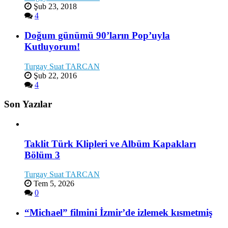
Şub 23, 2018
4
Doğum günümü 90’ların Pop’uyla
Kutluyorum!
Turgay Suat TARCAN
Şub 22, 2016
4
Son Yazılar
Taklit Türk Klipleri ve Albüm Kapakları
Bölüm 3
Turgay Suat TARCAN
Tem 5, 2026
0
“Michael” filmini İzmir’de izlemek kısmetmiş