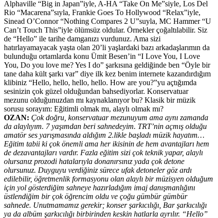
Alphaville “Big in Japan”iyle, A-HA “Take On Me”siyle, Los Del
Rio “Macarena”sıyla, Frankie Goes To Hollywood “Relax”iyle,
Sinead O’Connor “Nothing Compares 2 U”suyla, MC Hammer “U
Can’t Touch This”iyle ölümsüz oldular. Örnekler çoğaltılabilir. Siz
de “Hello” ile tarihe damganızı vurdunuz. Ama sizi
hatırlayamayacak yaşta olan 20’li yaşlardaki bazı arkadaşlarımın da
bulunduğu ortamlarda konu Ümit Besen’in “I Love You, I Love
You, Do you love me? Yes I do” şarkısına geldiğinde ben “Öyle bir
tane daha kült şarkı var” diye ilk kez benim internete kazandırdığım
klibiniz “Hello, hello, hello, hello. How are you?”yu açtığımda
sesinizin çok güzel olduğundan bahsediyorlar. Konservatuar
mezunu olduğunuzdan mı kaynaklanıyor bu? Klasik bir müzik
sorusu sorayım: Eğitimli olmak mı, alaylı olmak mı?
OZAN:
Çok doğru, konservatuar mezunuyum ama aynı zamanda
da alaylıyım. 7 yaşımdan beri sahnedeyim. TRT’nin açmış olduğu
amatör ses yarışmasında aldığım 2.likle başladı müzik hayatım…
Eğitim tabii ki çok önemli ama her ikisinin de hem avantajları hem
de dezavantajları vardır. Fazla eğitim sizi çok teknik yapar, alaylı
olursanız prozodi hatalarıyla donanırsınız yada çok detone
olursunuz. Duyguyu verdiğiniz sürece ufak detoneler göz ardı
edilebilir, öğretmenlik formasyonu olan alaylı bir müzisyen olduğum
için yol gösterdiğim sahneye hazırladığım imaj danışmanlığını
üstlendiğim bir çok öğrencim oldu ve çoğu gümbür gümbür
sahnede. Unutmamamız gerekir; konser şarkıcılığı, Bar şarkıcılığı
ya da albüm şarkıcılığı birbirinden keskin hatlarla ayrılır. “Hello”