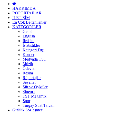
HAKKIMDA
RÖPORTAJLAR
İLETİŞİM
En Çok Beğenilenler
KATEGORİLER
Genel
English
İletişim
İstatistikler
Kategori Dışı
Konser
Medyada TST
Müzik
Ödevler
Resim
Röportajlar
Seyahat
Şiir ve Öyküler
Sinema
TST Megamix
Spor
Turgay Suat Tarcan
Gizlilik Sözleşmesi