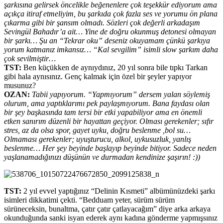
şarkısına gelirsek öncelikle beğenenlere çok teşekkür ediyorum ama
açıkça itiraf etmeliyim, bu şarkıda çok fazla ses ve yorumu ön plana
çıkarma gibi bir şansım olmadı. Sözleri çok değerli arkadaşım
Sevingül Bahadır’a ait… Yine de doğru okunmuş detonesi olmayan
bir şarkı… Şu an “Tekrar oku” deseniz okuyamam çünkü şarkıya
yorum katmanız imkansız… “Kal sevgilim” isimli slow şarkım daha
çok sevilmiştir…
TST:
Ben küçükken de aynıydınız, 20 yıl sonra bile tıpkı Tarkan
gibi hala aynısınız. Genç kalmak için özel bir şeyler yapıyor
musunuz?
OZAN:
Tabii yapıyorum. “Yapmıyorum” dersem yalan söylemiş
olurum, ama yaptıklarımı pek paylaşmıyorum. Bana faydası olan
bir şey başkasında tam tersi bir etki yapabiliyor ama en önemli
etken sanırım düzenli bir hayattan geçiyor. Olması gerekenler; sıfır
stres, az da olsa spor, gayet uyku, doğru beslenme ,bol su…
Olmaması gerekenler; uyuşturucu, alkol, uykusuzluk, yanlış
beslenme… Her şey beyinde başlayıp beyinde bitiyor. Sadece neden
yaşlanamadığınızı düşünün ve durmadan kendinize şaşırın! :))
TST:
2 yıl evvel yaptığınız “Delinin Kısmeti” albümünüzdeki şarkı
isimleri dikkatimi çekti. “Bedduam yeter, sürüm sürüm
sürüneceksin, bunaltma, çatır çatır çatlayacağım” diye arka arkaya
okunduğunda sanki isyan ederek aynı kadına gönderme yapmışsınız