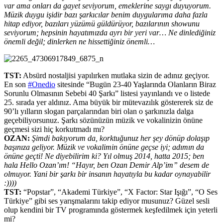
var ama onları da gayet seviyorum, emeklerine saygı duyuyorum.
Müzik duygu işidir bazı şarkıcılar benim duygularıma daha fazla
hitap ediyor, bazıları yüzümü güldürüyor, bazılarının showunu
seviyorum; hepsinin hayatımızda ayrı bir yeri var… Ne dinlediğiniz
önemli değil; dinlerken ne hissettiğiniz önemli…
TST:
Absürd nostaljisi yapılırken mutlaka sizin de adınız geçiyor.
En son
#Onedio
sitesinde “Bugün 23-40 Yaşlarında Olanların Biraz
Sorunlu Olmasının Sebebi 40 Şarkı” listesi yayınlandı ve o listede
25. sırada yer aldınız. Ama büyük bir mütevazılık göstererek siz de
90’lı yılların slogan parçalarından biri olan o şarkınızla dalga
geçebiliyorsunuz. Şarkı sözünüzün müzik ve vokalinizin önüne
geçmesi sizi hiç korkutmadı mı?
OZAN:
Şimdi bakıyorum da, korktuğunuz her şey dönüp dolaşıp
başınıza geliyor. Müzik ve vokalimin önüne geçse iyi; adımın da
önüne geçti! Ne diyebilirim ki? Yıl olmuş 2014, hatta 2015; ben
hala Hello Ozan’ım! “Hayır, ben Ozan Demir Alp’im” desem de
olmuyor. Yani bir şarkı bir insanın hayatıyla bu kadar oynayabilir
:))))
TST:
“Popstar”, “Akademi Türkiye”, “X Factor: Star Işığı”, “O Ses
Türkiye” gibi ses yarışmalarını takip ediyor musunuz? Güzel sesli
olup kendini bir TV programında göstermek keşfedilmek için yeterli
mi?