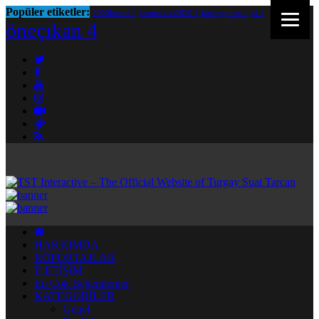
Popüler etiketler:
2020bestof
1
bestmovies2020
1
harleyquinn
1
tst
1
öneçıkan
4
HAKKIMDA
RÖPORTAJLAR
İLETİŞİM
En Çok Beğenilenler
KATEGORİLER
Genel