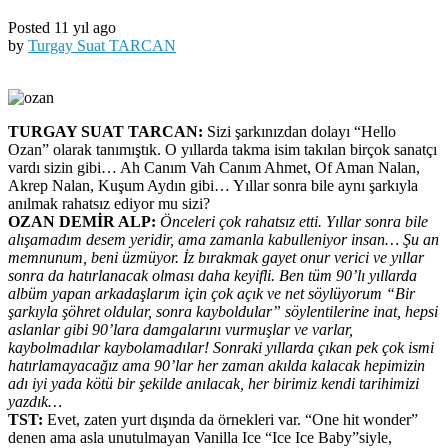
Posted 11 yıl ago
by
Turgay Suat TARCAN
TURGAY SUAT TARCAN:
Sizi şarkınızdan dolayı “Hello
Ozan” olarak tanımıştık. O yıllarda takma isim takılan birçok sanatçı
vardı sizin gibi… Ah Canım Vah Canım Ahmet, Of Aman Nalan,
Akrep Nalan, Kuşum Aydın gibi… Yıllar sonra bile aynı şarkıyla
anılmak rahatsız ediyor mu sizi?
OZAN DEMİR ALP:
Önceleri çok rahatsız etti. Yıllar sonra bile
alışamadım desem yeridir, ama zamanla kabulleniyor insan… Şu an
memnunum, beni üzmüyor. İz bırakmak gayet onur verici ve yıllar
sonra da hatırlanacak olması daha keyifli. Ben tüm 90’lı yıllarda
albüm yapan arkadaşlarım için çok açık ve net söylüyorum “Bir
şarkıyla şöhret oldular, sonra kayboldular” söylentilerine inat, hepsi
aslanlar gibi 90’lara damgalarını vurmuşlar ve varlar,
kaybolmadılar kaybolamadılar! Sonraki yıllarda çıkan pek çok ismi
hatırlamayacağız ama 90’lar her zaman akılda kalacak hepimizin
adı iyi yada kötü bir şekilde anılacak, her birimiz kendi tarihimizi
yazdık…
TST:
Evet, zaten yurt dışında da örnekleri var. “One hit wonder”
denen ama asla unutulmayan Vanilla Ice “Ice Ice Baby”siyle,