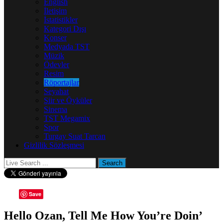
English
İletişim
İstatistikler
Kategori Dışı
Konser
Medyada TST
Müzik
Ödevler
Resim
Röportajlar
Seyahat
Şiir ve Öyküler
Sinema
TST Megamix
Spor
Turgay Suat Tarcan
Gizlilik Sözleşmesi
Save
Hello Ozan, Tell Me How You’re Doin’