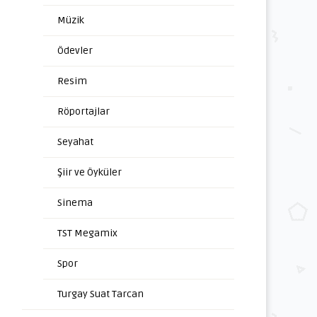
Müzik
Ödevler
Resim
Röportajlar
Seyahat
Şiir ve Öyküler
Sinema
TST Megamix
Spor
Turgay Suat Tarcan