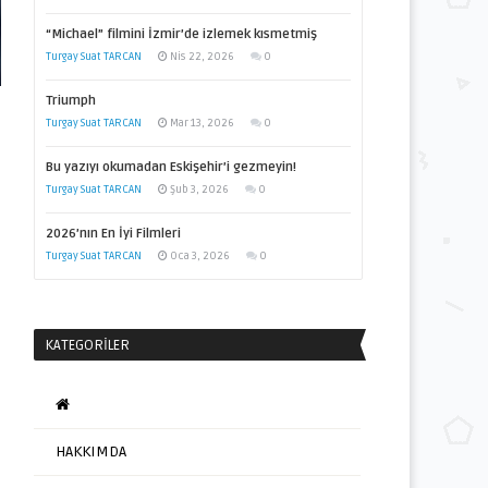
“Michael” filmini İzmir’de izlemek kısmetmiş
Turgay Suat TARCAN
Nis 22, 2026
0
Triumph
Turgay Suat TARCAN
Mar 13, 2026
0
Bu yazıyı okumadan Eskişehir’i gezmeyin!
Turgay Suat TARCAN
Şub 3, 2026
0
2026’nın En İyi Filmleri
Turgay Suat TARCAN
Oca 3, 2026
0
KATEGORILER
HAKKIMDA