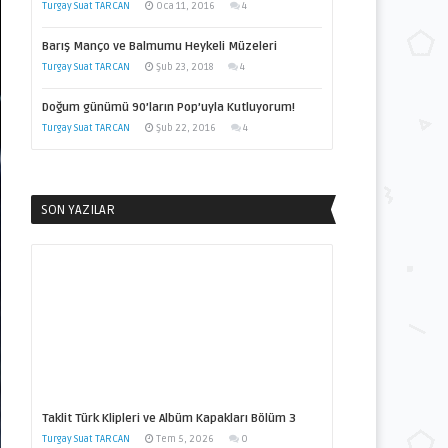
Turgay Suat TARCAN
Oca 11, 2016
4
Barış Manço ve Balmumu Heykeli Müzeleri
Turgay Suat TARCAN
Şub 23, 2018
4
Doğum günümü 90’ların Pop’uyla Kutluyorum!
Turgay Suat TARCAN
Şub 22, 2016
4
SON YAZILAR
Taklit Türk Klipleri ve Albüm Kapakları Bölüm 3
Turgay Suat TARCAN
Tem 5, 2026
0