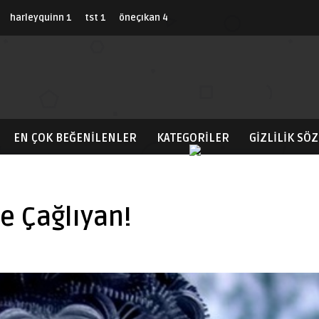
harleyquinn
1
tst
1
öneçıkan
4
EN ÇOK BEĞENILENLER
KATEGORİLER
GIZLILIK SÖ
e Çağlıyan!