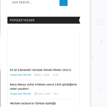
POPÜLER YAZILAR
En İyi Zamanda Yolculuk Temalı Filmler (2014)
Turgay Suat TARCAN
Nis 7, 2016
19
Barış Manço vefat ettikten sonra 1999 günlüğüme
neler yazdım?
Turgay Suat TARCAN
Oca 2, 2016
6
Michael Jackson’ın Türkiye Günlüğü