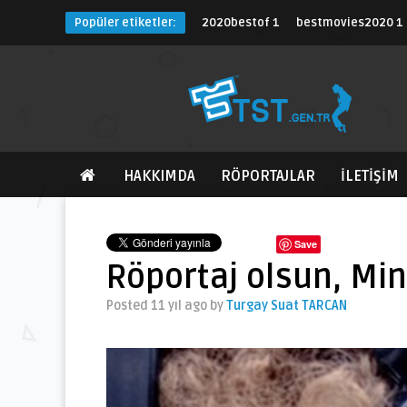
Popüler etiketler:
2020bestof
1
bestmovies2020
1
HAKKIMDA
RÖPORTAJLAR
İLETİŞİM
Save
Röportaj olsun, Min
Posted 11 yıl ago
by
Turgay Suat TARCAN