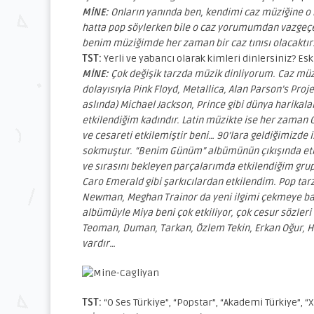
MİNE:
Onların yanında ben, kendimi caz müziğine o 
hatta pop söylerken bile o caz yorumumdan vazge
benim müziğimde her zaman bir caz tınısı olacaktı
TST:
Yerli ve yabancı olarak kimleri dinlersiniz? E
MİNE:
Çok değişik tarzda müzik dinliyorum. Caz mü
dolayısıyla Pink Floyd, Metallica, Alan Parson’s Pro
aslında) Michael Jackson, Prince gibi dünya harikal
etkilendiğim kadındır. Latin müzikte ise her zaman Gl
ve cesareti etkilemiştir beni… 90’lara geldiğimizde 
sokmuştur. “Benim Günüm” albümünün çıkışında etki
ve sırasını bekleyen parçalarımda etkilendiğim grup
Caro Emerald gibi şarkıcılardan etkilendim. Pop tar
Newman, Meghan Trainor da yeni ilgimi çekmeye baş
albümüyle Miya beni çok etkiliyor, çok cesur sözleri 
Teoman, Duman, Tarkan, Özlem Tekin, Erkan Oğur, H
vardır…
TST:
“O Ses Türkiye”, “Popstar”, “Akademi Türkiye”, “