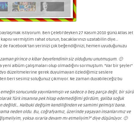
mı paylaşmak istiyorum. Ben Çelebi’deyken 27 Kasım 2010 günü Atlas Jet
ış kapısı vermiştim rahat oturun, bacaklarınızı uzatabilin diye…
Siz de Facebook’tan yerinizi çok beğendiğinizi, hemen uyuduğunuzu
a zaman girince o kibar beyefendinin siz olduğunu unutmuşum. 🙂
arda yeni albüm çalışmaları olup olmadığını sormuştum. “Var bir şeyler”
stüdyo düzeltmelerine gerek duyulmayan özlediğimiz seslere
den beri sesiniz soluğunuz çıkmıyor. Ne zaman duyabileceğiz bu
emeğin sonucunda yayınlanmıştı ve sadece o beş parça değil, bir sürü
 olarak Türk insanına pek hitap edemediğimi gördüm, galiba soğuk
enen değildi… Halbuki değişim kendiliğinden ve samimi gelmişti bana.
ama neden oldu. Bu, coğrafyamız, üzerinde yaşayan insanlarımız ve
eğişmeliyim, yoksa ısrarla devam mı etmeliyim?” diye düşünüyor. 🙂