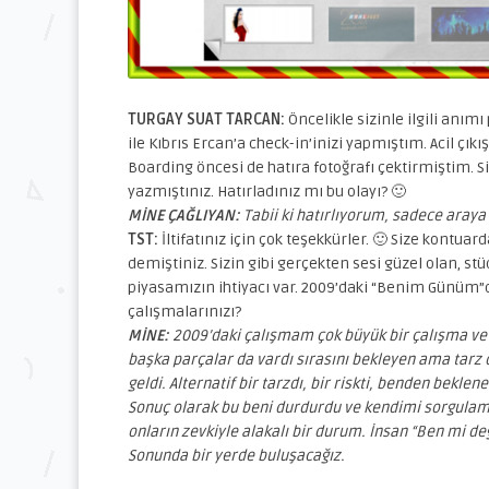
TURGAY SUAT TARCAN:
Öncelikle sizinle ilgili anı
ile Kıbrıs Ercan’a check-in’inizi yapmıştım. Acil çık
Boarding öncesi de hatıra fotoğrafı çektirmiştim. 
yazmıştınız. Hatırladınız mı bu olayı? 🙂
MİNE ÇAĞLIYAN:
Tabii ki hatırlıyorum, sadece aray
TST:
İltifatınız için çok teşekkürler. 🙂 Size kontu
demiştiniz. Sizin gibi gerçekten sesi güzel olan, 
piyasamızın ihtiyacı var. 2009’daki “Benim Günüm”
çalışmalarınızı?
MİNE:
2009’daki çalışmam çok büyük bir çalışma ve 
başka parçalar da vardı sırasını bekleyen ama tarz
geldi. Alternatif bir tarzdı, bir riskti, benden bekl
Sonuç olarak bu beni durdurdu ve kendimi sorgulam
onların zevkiyle alakalı bir durum. İnsan “Ben mi d
Sonunda bir yerde buluşacağız.