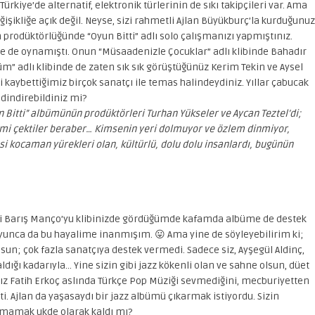
kiye’de alternatif, elektronik türlerinin de sıkı takipçileri var. Ama
işikliğe açık değil. Neyse, sizi rahmetli Ajlan Büyükburç’la kurduğunuz
n prodüktörlüğünde “Oyun Bitti” adlı solo çalışmanızı yapmıştınız.
zde de oynamıştı. Onun “Müsaadenizle Çocuklar” adlı klibinde Bahadır
m” adlı klibinde de zaten sık sık görüştüğünüz Kerim Tekin ve Aysel
 kaybettiğimiz birçok sanatçı ile temas halindeydiniz. Yıllar çabucak
 dindirebildiniz mi?
 Bitti” albümünün prodüktörleri Turhan Yükseler ve Aycan Teztel’di;
bimi çektiler beraber… Kimsenin yeri dolmuyor ve özlem dinmiyor,
kocaman yürekleri olan, kültürlü, dolu dolu insanlardı, bugünün
tli Barış Manço’yu klibinizde gördüğümde kafamda albüme de destek
oyunca da bu hayalime inanmışım. 😛 Ama yine de söyleyebilirim ki;
lsun; çok fazla sanatçıya destek vermedi. Sadece siz, Ayşegül Aldinç,
dığı kadarıyla… Yine sizin gibi jazz kökenli olan ve sahne olsun, düet
ınız Fatih Erkoç aslında Türkçe Pop Müziği sevmediğini, mecburiyetten
ti. Ajlan da yaşasaydı bir jazz albümü çıkarmak istiyordu. Sizin
pamamak ukde olarak kaldı mı?