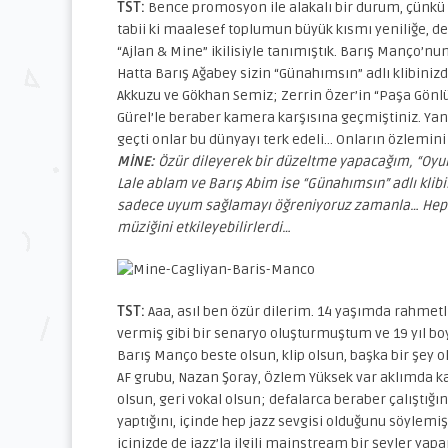
TST:
Bence promosyon ile alakalı bir durum, çünkü Tür
tabii ki maalesef toplumun büyük kısmı yeniliğe, değ
“Ajlan & Mine” ikilisiyle tanımıştık. Barış Manço’nu
Hatta Barış Ağabey sizin “Günahımsın” adlı klibini
Akkuzu ve Gökhan Semiz; Zerrin Özer’in “Paşa Gönlü
Gürel’le beraber kamera karşısına geçmiştiniz. Yani
geçti onlar bu dünyayı terk edeli… Onların özlemini
MİNE:
Özür dileyerek bir düzeltme yapacağım, “Oyun
Lale ablam ve Barış Abim ise “Günahımsın” adlı kli
sadece uyum sağlamayı öğreniyoruz zamanla… Hepsi 
müziğini etkileyebilirlerdi…
TST:
Aaa, asıl ben özür dilerim. 14 yaşımda rahme
vermiş gibi bir senaryo oluşturmuştum ve 19 yıl b
Barış Manço beste olsun, klip olsun, başka bir şey o
AF grubu, Nazan Şoray, Özlem Yüksek var aklımda kal
olsun, geri vokal olsun; defalarca beraber çalıştığ
yaptığını, içinde hep jazz sevgisi olduğunu söylemiş
içinizde de jazz’la ilgili mainstream bir şeyler ya