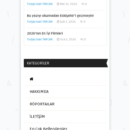
Turgay Suat TARCAN
Mar 13, 2026
0
Bu yazıyı okumadan Eskişehir’i gezmeyin!
Turgay Suat TARCAN
Şub 3, 2026
0
2026’nın En İyi Filmleri
Turgay Suat TARCAN
Oca 3, 2026
0
KATEGORILER
HAKKIMDA
RÖPORTAJLAR
İLETİŞİM
En Çok Beğenilenler