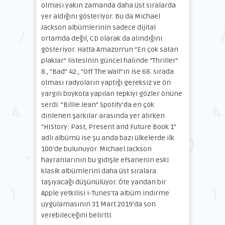
olması yakın zamanda daha üst sıralarda
yer aldığını gösteriyor. Bu da Michael
Jackson albümlerinin sadece dijital
ortamda değil, CD olarak da alındığını
gösteriyor. Hatta Amazon’un “En çok satan
plaklar” listesinin güncel halinde “Thriller”
8., “Bad” 42., “Off The Wall”ın ise 68. sırada
olması radyoların yaptığı gereksiz ve ön
yargılı boykota yapılan tepkiyi gözler önüne
serdi. “Billie Jean” Spotify’da en çok
dinlenen şarkılar arasında yer alırken
“HIStory: Past, Present and Future Book 1”
adlı albümü ise şu anda bazı ülkelerde ilk
100’de bulunuyor. Michael Jackson
hayranlarının bu gidişle efsanenin eski
klasik albümlerini daha üst sıralara
taşıyacağı düşünülüyor. Öte yandan bir
Apple yetkilisi i-Tunes’ta albüm indirme
uygulamasının 31 Mart 2019’da son
verebileceğini belirtti.