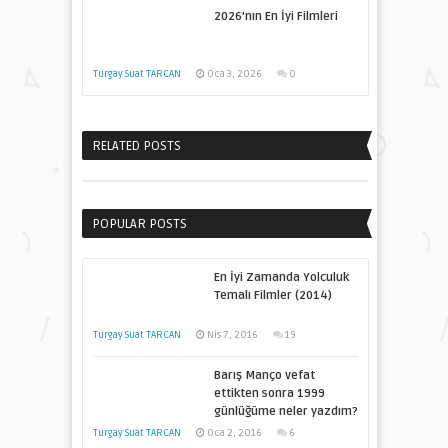
2026’nın En İyi Filmleri
Turgay Suat TARCAN
Oca 3, 2026
0
RELATED POSTS
POPULAR POSTS
En İyi Zamanda Yolculuk
Temalı Filmler (2014)
Turgay Suat TARCAN
Nis 7, 2016
19
Barış Manço vefat
ettikten sonra 1999
günlüğüme neler yazdım?
Turgay Suat TARCAN
Oca 2, 2016
6