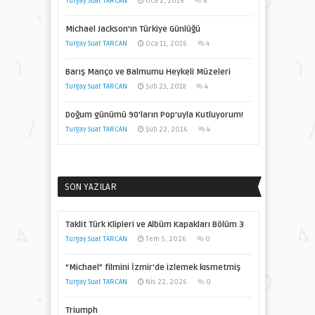
Turgay Suat TARCAN
Oca 2, 2016
6
Michael Jackson’ın Türkiye Günlüğü
Turgay Suat TARCAN
Oca 11, 2016
4
Barış Manço ve Balmumu Heykeli Müzeleri
Turgay Suat TARCAN
Şub 23, 2018
4
Doğum günümü 90’ların Pop’uyla Kutluyorum!
Turgay Suat TARCAN
Şub 22, 2016
4
SON YAZILAR
Taklit Türk Klipleri ve Albüm Kapakları Bölüm 3
Turgay Suat TARCAN
Tem 5, 2026
0
“Michael” filmini İzmir’de izlemek kısmetmiş
Turgay Suat TARCAN
Nis 22, 2026
0
Triumph