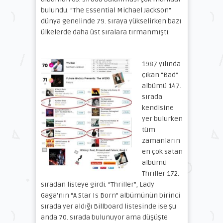
bulundu. “The Essential Michael Jackson”
dünya genelinde 79. sıraya yükselirken bazı
ülkelerde daha üst sıralara tırmanmıştı.
1987 yılında
çıkan “Bad”
albümü 147.
sırada
kendisine
yer bulurken
tüm
zamanların
en çok satan
albümü
Thriller 172.
sıradan listeye girdi. “Thriller”, Lady
Gaga’nın “A Star Is Born” albümünün birinci
sırada yer aldığı Billboard listesinde ise şu
anda 70. sırada bulunuyor ama düşüşte