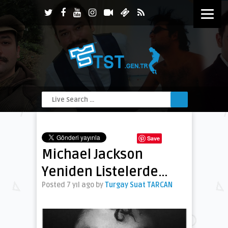
Save
Michael Jackson
Yeniden Listelerde…
Posted 7 yıl ago
by
Turgay Suat TARCAN