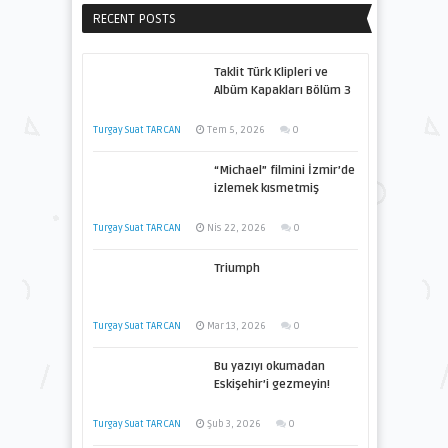
RECENT POSTS
Taklit Türk Klipleri ve
Albüm Kapakları Bölüm 3
Turgay Suat TARCAN
Tem 5, 2026
0
“Michael” filmini İzmir’de
izlemek kısmetmiş
Turgay Suat TARCAN
Nis 22, 2026
0
Triumph
Turgay Suat TARCAN
Mar 13, 2026
0
Bu yazıyı okumadan
Eskişehir’i gezmeyin!
Turgay Suat TARCAN
Şub 3, 2026
0