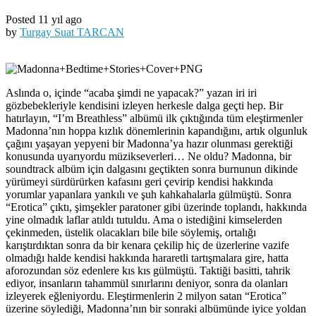
Posted 11 yıl ago
by
Turgay Suat TARCAN
Aslında o, içinde “acaba şimdi ne yapacak?” yazan iri iri
gözbebekleriyle kendisini izleyen herkesle dalga geçti hep. Bir
hatırlayın, “I’m Breathless” albümü ilk çıktığında tüm eleştirmenler
Madonna’nın hoppa kızlık dönemlerinin kapandığını, artık olgunluk
çağını yaşayan yepyeni bir Madonna’ya hazır olunması gerektiği
konusunda uyarıyordu müzikseverleri… Ne oldu? Madonna, bir
soundtrack albüm için dalgasını geçtikten sonra burnunun dikinde
yürümeyi sürdürürken kafasını geri çevirip kendisi hakkında
yorumlar yapanlara yankılı ve şuh kahkahalarla gülmüştü. Sonra
“Erotica” çıktı, şimşekler paratoner gibi üzerinde toplandı, hakkında
yine olmadık laflar atıldı tutuldu. Ama o istediğini kimselerden
çekinmeden, üstelik olacakları bile bile söylemiş, ortalığı
karıştırdıktan sonra da bir kenara çekilip hiç de üzerlerine vazife
olmadığı halde kendisi hakkında hararetli tartışmalara gire, hatta
aforozundan söz edenlere kıs kıs gülmüştü. Taktiği basitti, tahrik
ediyor, insanların tahammül sınırlarını deniyor, sonra da olanları
izleyerek eğleniyordu. Eleştirmenlerin 2 milyon satan “Erotica”
üzerine söylediği, Madonna’nın bir sonraki albümünde iyice yoldan