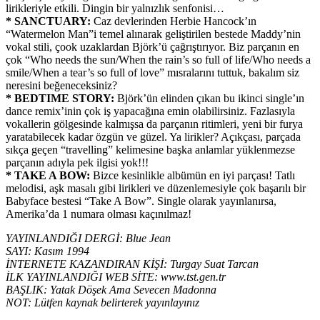
lirikleriyle etkili. Dingin bir yalnızlık senfonisi…
* SANCTUARY:
Caz devlerinden Herbie Hancock’ın
“Watermelon Man”i temel alınarak geliştirilen bestede Maddy’nin
vokal stili, çook uzaklardan Björk’ü çağrıştırıyor. Biz parçanın en
çok “Who needs the sun/When the rain’s so full of life/Who needs a
smile/When a tear’s so full of love” mısralarını tuttuk, bakalım siz
neresini beğeneceksiniz?
* BEDTIME STORY:
Björk’ün elinden çıkan bu ikinci single’ın
dance remix’inin çok iş yapacağına emin olabilirsiniz. Fazlasıyla
vokallerin gölgesinde kalmışsa da parçanın ritimleri, yeni bir furya
yaratabilecek kadar özgün ve güzel. Ya lirikler? Açıkçası, parçada
sıkça geçen “travelling” kelimesine başka anlamlar yüklenmezse
parçanın adıyla pek ilgisi yok!!!
* TAKE A BOW:
Bizce kesinlikle albümün en iyi parçası! Tatlı
melodisi, aşk masalı gibi lirikleri ve düzenlemesiyle çok başarılı bir
Babyface bestesi “Take A Bow”. Single olarak yayınlanırsa,
Amerika’da 1 numara olması kaçınılmaz!
YAYINLANDIĞI DERGİ: Blue Jean
SAYI: Kasım 1994
İNTERNETE KAZANDIRAN KİŞİ: Turgay Suat Tarcan
İLK YAYINLANDIĞI WEB SİTE: www.tst.gen.tr
BAŞLIK: Yatak Döşek Ama Sevecen Madonna
NOT: Lütfen kaynak belirterek yayınlayınız