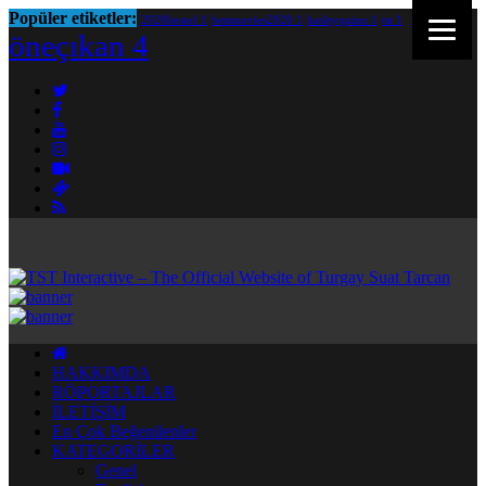
Popüler etiketler:
2020bestof
1
bestmovies2020
1
harleyquinn
1
tst
1
öneçıkan
4
HAKKIMDA
RÖPORTAJLAR
İLETİŞİM
En Çok Beğenilenler
KATEGORİLER
Genel