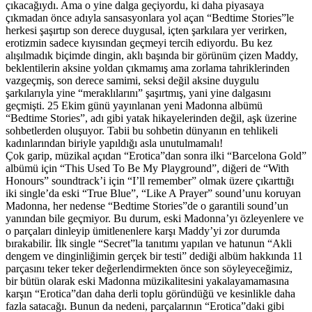
çıkacağıydı. Ama o yine dalga geçiyordu, ki daha piyasaya
çıkmadan önce adıyla sansasyonlara yol açan “Bedtime Stories”le
herkesi şaşırtıp son derece duygusal, içten şarkılara yer verirken,
erotizmin sadece kıyısından geçmeyi tercih ediyordu. Bu kez
alışılmadık biçimde dingin, aklı başında bir görünüm çizen Maddy,
beklentilerin aksine yoldan çıkmamış ama zorlama tahriklerinden
vazgeçmiş, son derece samimi, seksi değil aksine duygulu
şarkılarıyla yine “meraklılarını” şaşırtmış, yani yine dalgasını
geçmişti. 25 Ekim günü yayınlanan yeni Madonna albümü
“Bedtime Stories”, adı gibi yatak hikayelerinden değil, aşk üzerine
sohbetlerden oluşuyor. Tabii bu sohbetin dünyanın en tehlikeli
kadınlarından biriyle yapıldığı asla unutulmamalı!
Çok garip, müzikal açıdan “Erotica”dan sonra ilki “Barcelona Gold”
albümü için “This Used To Be My Playground”, diğeri de “With
Honours” soundtrack’i için “I’ll remember” olmak üzere çıkarttığı
iki single’da eski “True Blue”, “Like A Prayer” sound’unu koruyan
Madonna, her nedense “Bedtime Stories”de o garantili sound’un
yanından bile geçmiyor. Bu durum, eski Madonna’yı özleyenlere ve
o parçaları dinleyip ümitlenenlere karşı Maddy’yi zor durumda
bırakabilir. İlk single “Secret”la tanıtımı yapılan ve hatunun “Akli
dengem ve dinginliğimin gerçek bir testi” dediği albüm hakkında 11
parçasını teker teker değerlendirmekten önce son söyleyeceğimiz,
bir bütün olarak eski Madonna müzikalitesini yakalayamamasına
karşın “Erotica”dan daha derli toplu göründüğü ve kesinlikle daha
fazla satacağı. Bunun da nedeni, parçalarının “Erotica”daki gibi