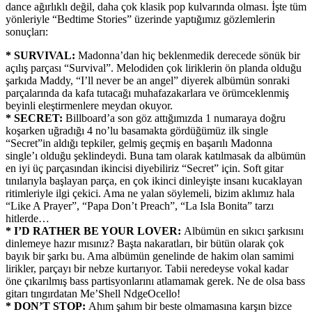
dance ağırlıklı değil, daha çok klasik pop kulvarında olması. İşte tüm
yönleriyle “Bedtime Stories” üzerinde yaptığımız gözlemlerin
sonuçları:
* SURVIVAL:
Madonna’dan hiç beklenmedik derecede sönük bir
açılış parçası “Survival”. Melodiden çok liriklerin ön planda olduğu
şarkıda Maddy, “I’ll never be an angel” diyerek albümün sonraki
parçalarında da kafa tutacağı muhafazakarlara ve örümceklenmiş
beyinli eleştirmenlere meydan okuyor.
* SECRET:
Billboard’a son göz attığımızda 1 numaraya doğru
koşarken uğradığı 4 no’lu basamakta gördüğümüz ilk single
“Secret”in aldığı tepkiler, gelmiş geçmiş en başarılı Madonna
single’ı olduğu şeklindeydi. Buna tam olarak katılmasak da albümün
en iyi üç parçasından ikincisi diyebiliriz “Secret” için. Soft gitar
tınılarıyla başlayan parça, en çok ikinci dinleyişte insanı kucaklayan
ritimleriyle ilgi çekici. Ama ne yalan söylemeli, bizim aklımız hala
“Like A Prayer”, “Papa Don’t Preach”, “La Isla Bonita” tarzı
hitlerde…
* I’D RATHER BE YOUR LOVER:
Albümün en sıkıcı şarkısını
dinlemeye hazır mısınız? Başta nakaratları, bir bütün olarak çok
bayık bir şarkı bu. Ama albümün genelinde de hakim olan samimi
lirikler, parçayı bir nebze kurtarıyor. Tabii neredeyse vokal kadar
öne çıkarılmış bass partisyonlarını atlamamak gerek. Ne de olsa bass
gitarı tıngırdatan Me’Shell NdgeOcello!
* DON’T STOP:
Ahım şahım bir beste olmamasına karşın bizce