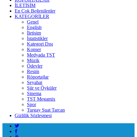
İLETİŞİM
En Çok Beğenilenler
KATEGORİLER
Genel
English
İletişim
İstatistikler
Kategori Dışı
Konser
Medyada TST
Müzik
Ödevler
Resim
Röportajlar
Seyahat
Şiir ve Öyküler
Sinema
TST Megamix
Spor
Turgay Suat Tarcan
Gizlilik Sözleşmesi