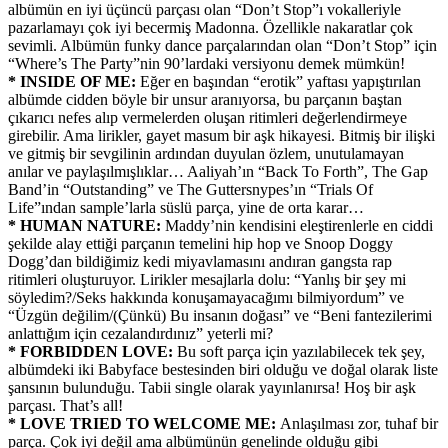
albümün en iyi üçüncü parçası olan “Don’t Stop”ı vokalleriyle
pazarlamayı çok iyi becermiş Madonna. Özellikle nakaratlar çok
sevimli. Albümün funky dance parçalarından olan “Don’t Stop” için
“Where’s The Party”nin 90’lardaki versiyonu demek mümkün!
* INSIDE OF ME:
Eğer en başından “erotik” yaftası yapıştırılan
albümde cidden böyle bir unsur aranıyorsa, bu parçanın baştan
çıkarıcı nefes alıp vermelerden oluşan ritimleri değerlendirmeye
girebilir. Ama lirikler, gayet masum bir aşk hikayesi. Bitmiş bir ilişki
ve gitmiş bir sevgilinin ardından duyulan özlem, unutulamayan
anılar ve paylaşılmışlıklar… Aaliyah’ın “Back To Forth”, The Gap
Band’in “Outstanding” ve The Guttersnypes’ın “Trials Of
Life”ından sample’larla süslü parça, yine de orta karar…
* HUMAN NATURE:
Maddy’nin kendisini eleştirenlerle en ciddi
şekilde alay ettiği parçanın temelini hip hop ve Snoop Doggy
Dogg’dan bildiğimiz kedi miyavlamasını andıran gangsta rap
ritimleri oluşturuyor. Lirikler mesajlarla dolu: “Yanlış bir şey mi
söyledim?/Seks hakkında konuşamayacağımı bilmiyordum” ve
“Üzgün değilim/(Çünkü) Bu insanın doğası” ve “Beni fantezilerimi
anlattığım için cezalandırdınız” yeterli mi?
* FORBIDDEN LOVE:
Bu soft parça için yazılabilecek tek şey,
albümdeki iki Babyface bestesinden biri olduğu ve doğal olarak liste
şansının bulunduğu. Tabii single olarak yayınlanırsa! Hoş bir aşk
parçası. That’s all!
* LOVE TRIED TO WELCOME ME:
Anlaşılması zor, tuhaf bir
parça. Çok iyi değil ama albümünün genelinde olduğu gibi