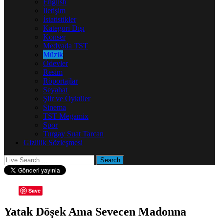
English
İletişim
İstatistikler
Kategori Dışı
Konser
Medyada TST
Müzik
Ödevler
Resim
Röportajlar
Seyahat
Şiir ve Öyküler
Sinema
TST Megamix
Spor
Turgay Suat Tarcan
Gizlilik Sözleşmesi
Save
Yatak Döşek Ama Sevecen Madonna