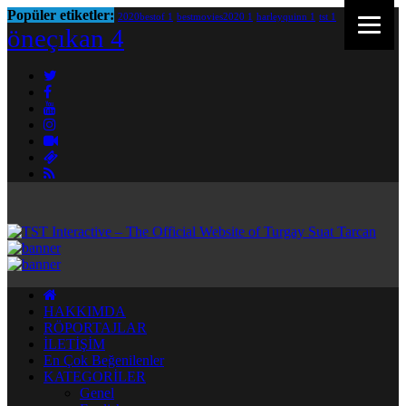
Popüler etiketler:
2020bestof
1
bestmovies2020
1
harleyquinn
1
tst
1
öneçıkan
4
HAKKIMDA
RÖPORTAJLAR
İLETİŞİM
En Çok Beğenilenler
KATEGORİLER
Genel