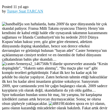
Posted 11 yıl ago
by
Turgay Suat TARCAN
Şu son haftalarda, hatta 2009’da spor dünyasında bir çok
skandal patlıyor. Fransa Milli Takımı oyuncusu Thierry Henry’nin
kendisini de kabul ettiği halde elle oynayarak takımının kazanmasını
sağlaması ve İrlanda Cumhuriyeti’nin bu nedenle 2010 Dünya
Kupası’ndan haksız yere, göz göre göre elenmesi, atletizm
dünyasında doping skandalları, bence son derece erkeksi
davranışları ve görünüşü bulunan “bayan atlet” Caster Semenya’nın
açıklanmayan cinsiyet testleri ve en önemlisi de futbol dünyasını
çalkalandıran bahis şike skandalı…
Yıllardır sporseverler arasında “Kesin
dopinglidir”, “Hakem satın alınmış”, “Bu maçta şike var” gibi
komplo teorileri geliştirilmiştir. Fakat ilk kez bu kadar açık bir
şekilde bu olaylar yapılıyor. Zaten herkesin tahmin ettiği haksızlıklar
ilk kez bu kadar aleni insanların gözüne sokuluyor. Sanıyorum
2009, spor camiasında yeni bir çağın başlangıcı olacak. 2009 sadece
kayıpların yılı olarak değil, skandalların da yılı oldu galiba…
Spor tutkunları bundan sonra bir maç, bir yarışma, bir karşılaşma
izledikleri zaman artık heyecan duymayacaklar. Sonuç ne olursa
olsun şüpheyle yaklaşacaklar.
Eskiden spora en iyi olanın,
şansı olanın kazandığı mücadeleler olarak bakılırdı. Fakat artık devir