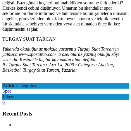
değişti. Bazı günah keçileri bulunabildikten sonra ne fark eder ki?
Herkes kendi cebini düşünüyor. Umarım bu skandallar spor
sektörüne bir darbe indirmez ve tam tersine bütün şaibelerin olmasını
engeller, görevlerinden olmak istemeyen sporcu ve teknik heyetin
bir skandala sebebiyet vermeden veya alet olmadan önce iki kez
düşünmesini sağlar.
TURGAY SUAT TARCAN
Yukarıda okuduğunuz makale yazarımız Turgay Suat Tarcan’ın
yalnızca www.sporturco.com ‘a özel olarak yazmış olduğu köşe
yazısıdır. Kesinlikle hiç bir kaynaktan alıntı değildir.
By Turgay Suat Tarcan • Ara 1st, 2009 • Category: Atletizm,
Basketbol, Turgay Suat Tarcan, Yazarlar
Article Categories:
Spor
Likes:
0
Recent Posts