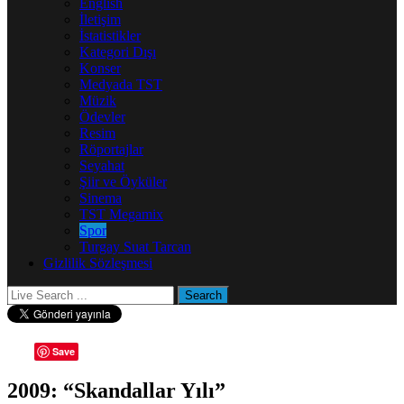
English
İletişim
İstatistikler
Kategori Dışı
Konser
Medyada TST
Müzik
Ödevler
Resim
Röportajlar
Seyahat
Şiir ve Öyküler
Sinema
TST Megamix
Spor
Turgay Suat Tarcan
Gizlilik Sözleşmesi
Save
2009: “Skandallar Yılı”