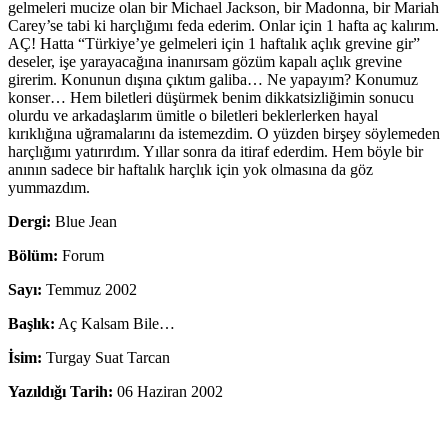
gelmeleri mucize olan bir Michael Jackson, bir Madonna, bir Mariah
Carey’se tabi ki harçlığımı feda ederim. Onlar için 1 hafta aç kalırım.
AÇ! Hatta “Türkiye’ye gelmeleri için 1 haftalık açlık grevine gir”
deseler, işe yarayacağına inanırsam gözüm kapalı açlık grevine
girerim. Konunun dışına çıktım galiba… Ne yapayım? Konumuz
konser… Hem biletleri düşürmek benim dikkatsizliğimin sonucu
olurdu ve arkadaşlarım ümitle o biletleri beklerlerken hayal
kırıklığına uğramalarını da istemezdim. O yüzden birşey söylemeden
harçlığımı yatırırdım. Yıllar sonra da itiraf ederdim. Hem böyle bir
anının sadece bir haftalık harçlık için yok olmasına da göz
yummazdım.
Dergi:
Blue Jean
Bölüm:
Forum
Sayı:
Temmuz 2002
Başlık:
Aç Kalsam Bile…
İsim:
Turgay Suat Tarcan
Yazıldığı Tarih:
06 Haziran 2002