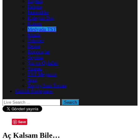
English
İletişim
İstatistikler
Kategori Dışı
Konser
Medyada TST
Müzik
Ödevler
Resim
Röportajlar
Seyahat
Şiir ve Öyküler
Sinema
TST Megamix
Spor
Turgay Suat Tarcan
Gizlilik Sözleşmesi
Save
Aç Kalsam Bile…