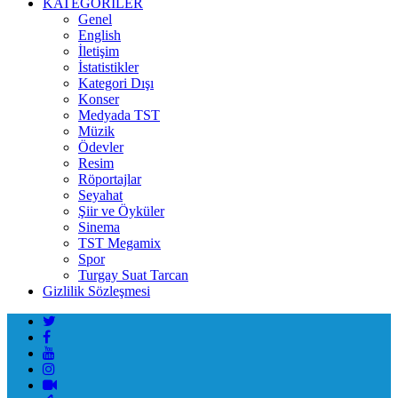
KATEGORİLER
Genel
English
İletişim
İstatistikler
Kategori Dışı
Konser
Medyada TST
Müzik
Ödevler
Resim
Röportajlar
Seyahat
Şiir ve Öyküler
Sinema
TST Megamix
Spor
Turgay Suat Tarcan
Gizlilik Sözleşmesi