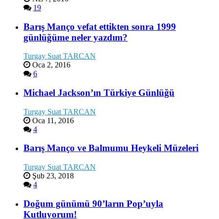
19
Barış Manço vefat ettikten sonra 1999
günlüğüme neler yazdım?
Turgay Suat TARCAN
Oca 2, 2016
6
Michael Jackson’ın Türkiye Günlüğü
Turgay Suat TARCAN
Oca 11, 2016
4
Barış Manço ve Balmumu Heykeli Müzeleri
Turgay Suat TARCAN
Şub 23, 2018
4
Doğum günümü 90’ların Pop’uyla
Kutluyorum!