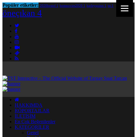
Popüler etiketler:
2020bestof
1
bestmovies2020
1
harleyquinn
1
tst
1
öneçıkan
4
HAKKIMDA
RÖPORTAJLAR
İLETİŞİM
En Çok Beğenilenler
KATEGORİLER
Genel