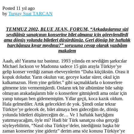
Posted 11 yıl ago
by
Turgay Suat TARCAN
TEMMUZ 2002, BLUE JEAN, FORUM, “Arkadaşlarınız sizi
sevdiğiniz sanatçının konserine bilet almanız için görevlendirdi
ama dönüş yolunda biletleri düşürdünüz. Geri dönüp bir haftalık
harçlığınıza kıyar mıydınız?” sorusuna cevap olarak yazdığım
makalem
Aaah, ah! Yarama tuz bastınız. 1993 yılında en sevdiğim şarkıcılar
Michael Jackson ve Madonna sadece 15 gün arayla Türkiye’ye
gelip konser verdiği zaman ebeveynlerim “Daha küçüksün. Orası it
kopuk doludur. Yarın okulun var, geceye kadar sürer, okul için
kalkamazsın. Hem yine gelirler.” gibi saçmalıklarla o konserlere
gitmeme izin vermemişlerdi. Onların tek bir albümüne bile sahip
olmayan arakadaşlarım bile o konserlere gitmişlerdi ama onlar için
yanıp tutuşan ben gidememiştim. Yıllar geçti, koca kazık oldum.
Hala gelmediler. Artık gelecekleri de yok. Şimdi onlar tekrar
Türkiye’ye gelecek de, bilet almaya ben gideceğim de, dönüş
yolunda biletleri düşüreceğim de… Ve 1 haftalık harçlığımı
yatırmayacağım, öyle mi? Hadi bir Türk sanatçısı olsa gerçeği
söyleyebilirim, “Nasıl olsa Türkiye’deler, istediğimiz başka bir
zaman konserine yine gideriz” derim ama söz konusu Türkiye’ye