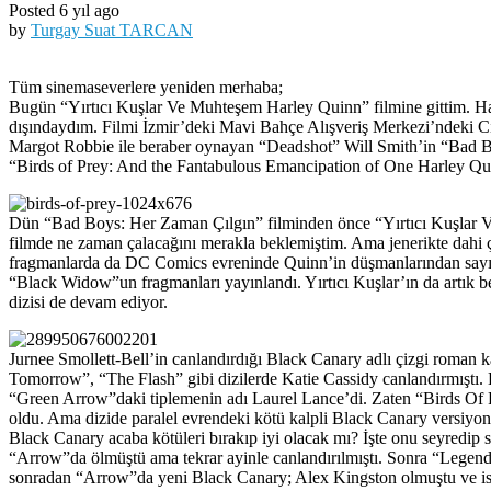
Posted 6 yıl ago
by
Turgay Suat TARCAN
Tüm sinemaseverlere yeniden merhaba;
Bugün “Yırtıcı Kuşlar Ve Muhteşem Harley Quinn” filmine gittim. Har
dışındaydım. Filmi İzmir’deki Mavi Bahçe Alışveriş Merkezi’ndeki 
Margot Robbie ile beraber oynayan “Deadshot” Will Smith’in “Bad Boy
“Birds of Prey: And the Fantabulous Emancipation of One Harley Qu
Dün “Bad Boys: Her Zaman Çılgın” filminden önce “Yırtıcı Kuşlar Ve 
filmde ne zaman çalacağını merakla beklemiştim. Ama jenerikte dahi ça
fragmanlarda da DC Comics evreninde Quinn’in düşmanlarından sayı
“Black Widow”un fragmanları yayınlandı. Yırtıcı Kuşlar’ın da artık 
dizisi de devam ediyor.
Jurnee Smollett-Bell’in canlandırdığı Black Canary adlı çizgi roman 
Tomorrow”, “The Flash” gibi dizilerde Katie Cassidy canlandırmıştı. B
“Green Arrow”daki tiplemenin adı Laurel Lance’di. Zaten “Birds Of P
oldu. Ama dizide paralel evrendeki kötü kalpli Black Canary versiyon
Black Canary acaba kötüleri bırakıp iyi olacak mı? İşte onu seyredip
“Arrow”da ölmüştü ama tekrar ayinle canlandırılmıştı. Sonra “Legend
sonradan “Arrow”da yeni Black Canary; Alex Kingston olmuştu ve ism