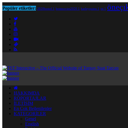
öneçı
Popüler etiketler:
2020bestof
1
bestmovies2020
1
harleyquinn
1
tst
1
HAKKIMDA
RÖPORTAJLAR
İLETİŞİM
En Çok Beğenilenler
KATEGORİLER
Genel
English