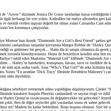
ni de “Arrow” dizisinde Jessica De Gouw tarafından hayat verildiğinde 
lgili herhangi bir veri yoktu. Katledilen bir mafya ailesinden geri ka
lan ve önemli verilen taşıyan değerli bir elmas yutan Cassandra Cain 
ionis’ten korumaya çalışıyorlar.
arilyn Monroe’nun ikonik “Diamonds Are a Girl’s Best Friend” şarkısı g
ahnesini canlandıran sarışınlar kervanına Margot Robbie de “Harley Qui
ndiği su götürmez bir gerçek… Hatta illa ki sarışın olmanıza da gerek y
 etmek zorunda hissediyorsunuz. Hepsi de benzetiyor kendini ama ben e
rilyn’i taklit eden Madonna “Material Girl” klibinde “Diamonds Are a G
me… Harley’in hareketleri, konuşması, havası, tavrı ve özellikle de k
r de üstü açık araba vardı. Ama “Who’s That Girl?”de arka koltukta k
ttim. Sonra “En azından ‘Dick Tracy’ filminde Breathless Mahoney’i c
sti oldu diyebiliriz.
ışıklığına sebebiyet vermemek adına yapıldığını düşünüyorum. Çünkü “
r” filminde karakteri Joaquin Phoenix canlandırdı ve sayısız övgü ve 
lım Harley Quinn’in oyuncusunu da değiştirecekler mi gelecekte? Jener
atimi çekti. Ben de diğer seyirciler gibi yazılardan sonra ek sahne gelec
nız mı? Madem bu kadar beklediniz. Boşu boşuna olmasın. Size bir sı