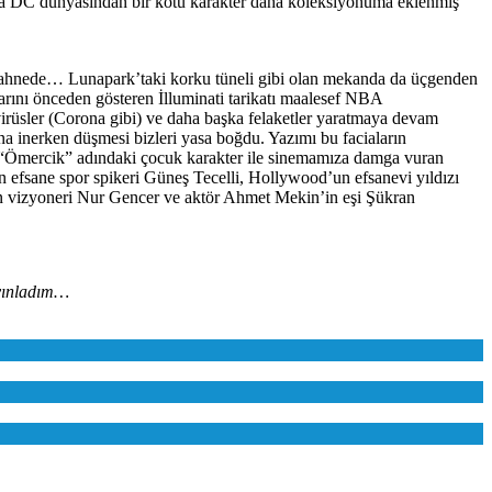
onra DC dünyasından bir kötü karakter daha koleksiyonuma eklenmiş
rdı sahnede… Lunapark’taki korku tüneli gibi olan mekanda da üçgenden
nlarını önceden gösteren İlluminati tarikatı maalesef NBA
virüsler (Corona gibi) ve daha başka felaketler yaratmaya devam
na inerken düşmesi bizleri yasa boğdu. Yazımı bu faciaların
, “Ömercik” adındaki çocuk karakter ile sinemamıza damga vuran
fsane spor spikeri Güneş Tecelli, Hollywood’un efsanevi yıldızı
n vizyoneri Nur Gencer ve aktör Ahmet Mekin’in eşi Şükran
ayınladım…