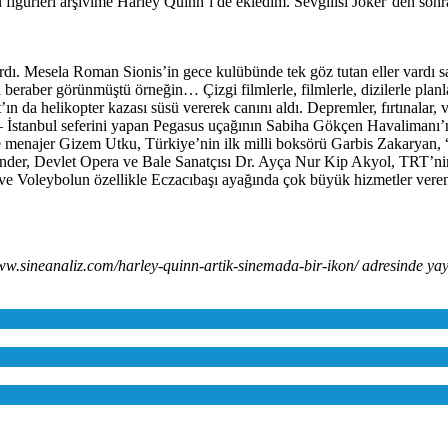
an figürleri arşivime Harley Quinn’i de ekledim. Sevgilisi Joker’den s
rı vardı. Mesela Roman Sionis’in gece kulübünde tek göz tutan eller va
anda beraber görünmüştü örneğin… Çizgi filmlerle, filmlerle, dizilerle pla
da helikopter kazası süsü vererek canını aldı. Depremler, fırtınalar, 
r – İstanbul seferini yapan Pegasus uçağının Sabiha Gökçen Havalimanı’
ve menajer Gizem Utku, Türkiye’nin ilk milli boksörü Garbis Zakaryan
r, Devlet Opera ve Bale Sanatçısı Dr. Ayça Nur Kip Akyol, TRT’nin e
e Voleybolun özellikle Eczacıbaşı ayağında çok büyük hizmetler vere
www.sineanaliz.com/harley-quinn-artik-sinemada-bir-ikon/ adresinde y