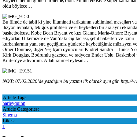
Böylece benim gibileri trollemiş oldu. Filmin etkisiyle süper kahram
oldu böylece…
Bu filmde de tabii ki yine İlluminati tarikatının subliminal mesajla
ilizyon aynaları, tek göz grafitileri ve el heykelleri bir ara aynı ekr
basketbolcusu Kobe Bean Bryant ve kızı Gianna Maria-Onore Bryant’ın 
ediyorlar. Ülkemizde de Van’daki çığ faciası, şehit haberleri ve İzmi
kurbanlarının yanı sıra geçtiğimiz günlerde kaybettiğimiz müzisyen 
Ömer Dönmez, diğer Yeşilçam oyuncuları Kudret Şandra – Tunca Yönde
Kirk Douglas, Bodrumlu gazeteci ve radyocu Ender Uslu, Basketbol v
Kurteli’ye adıyorum. Allah rahmet eylesin…
NOT:
07.02.2020’de yazdığım bu yazımı ilk olarak aynı gün http://
Article Tags:
harleyquinn
Article Categories:
Sinema
Likes:
1