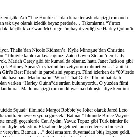
izlemiştik. Adı “The Huntress” olan karakter aslında çizgi romanda
lan tek üye olarak izledik beyaz perdede… Takımlarına “Yırtıcı
adındaki küçük kızı Ewan McGregor’ın hayat verdiği ve Harley Quinn’in
eliyor. Thalia’dan Nicole Kidman’a, Kylie Minogue’dan Christina
nn” filmiyle katıldı anlayacağınız. Zaten Gwen Stefani’den Lady
ok. Mariah Carey gibi bir kumral da olsanız, hatta Janet Jackson gibi
n çok Britney Spears’ın yüzünü benzetiyorum rahmetliye… Tabii ki
irl’s Best Friend”in parodisini yapmıştı. Filmi izlerken de “80’lerde
ahkahası bana Madonna’ın “Who’s That Girl?” filmini hatırlattı
aplan varken “Harley Quinn”de sırtlan bulunuyordu. O yüzden filmi
anlandırarak Madonna çizgi roman dünyasına dalmıştı” diye kendimi
Suicide Squad” filminde Margot Robbie’ye Joker olarak Jared Leto
ödül kazandı. Seneye vizyona girecek “Batman” filminde Bruce Wayne
ikte emeği geçenlerde Can Aydın, Yavuz Topuz gibi Türk isimler ile
ek ümidiyle bekledim. Ek sahne de gelmedi ama enteresan bir sesli
r vereyim. Batman….” dedi ama sırrı duyamadan bitiş logosu geldi.