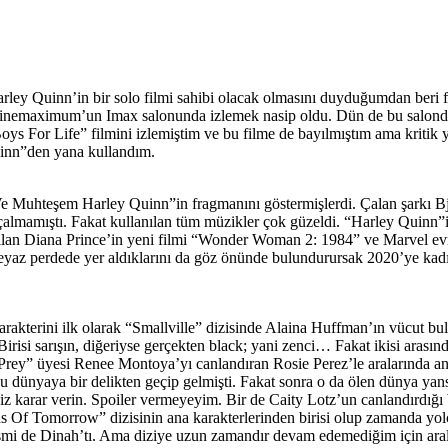
ley Quinn’in bir solo filmi sahibi olacak olmasını duyduğumdan beri fi
Cinemaximum’un Imax salonunda izlemek nasip oldu. Dün de bu salonda
s For Life” filmini izlemiştim ve bu filme de bayılmıştım ama kritik 
inn”den yana kullandım.
Muhteşem Harley Quinn”in fragmanını göstermişlerdi. Çalan şarkı Björk
lmamıştı. Fakat kullanılan tüm müzikler çok güzeldi. “Harley Quinn”in 
lan Diana Prince’in yeni filmi “Wonder Woman 2: 1984” ve Marvel ev
beyaz perdede yer aldıklarını da göz önünde bulundurursak 2020’ye ka
karakterini ilk olarak “Smallville” dizisinde Alaina Huffman’ın vücut 
irisi sarışın, diğeriyse gerçekten black; yani zenci… Fakat ikisi arası
rey” üyesi Renee Montoya’yı canlandıran Rosie Perez’le aralarında anne
u dünyaya bir delikten geçip gelmişti. Fakat sonra o da ölen dünya yans
 siz karar verin. Spoiler vermeyeyim. Bir de Caity Lotz’un canlandırdı
s Of Tomorrow” dizisinin ana karakterlerinden birisi olup zamanda yo
i de Dinah’tı. Ama diziye uzun zamandır devam edemediğim için arala