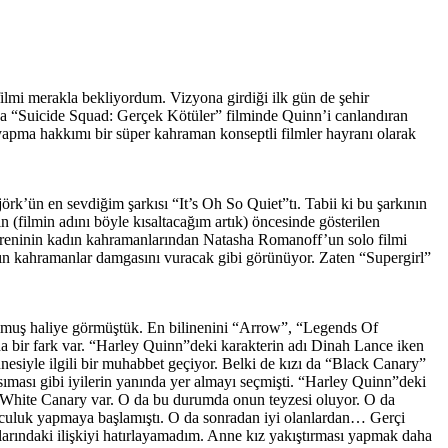
lmi merakla bekliyordum. Vizyona girdiği ilk gün de şehir
 “Suicide Squad: Gerçek Kötüler” filminde Quinn’i canlandıran
yapma hakkımı bir süper kahraman konseptli filmler hayranı olarak
’ün en sevdiğim şarkısı “It’s Oh So Quiet”tı. Tabii ki bu şarkının
(filmin adını böyle kısaltacağım artık) öncesinde gösterilen
reninin kadın kahramanlarından Natasha Romanoff’un solo filmi
dın kahramanlar damgasını vuracak gibi görünüyor. Zaten “Supergirl”
bulmuş haliye görmüştük. En bilinenini “Arrow”, “Legends Of
nda bir fark var. “Harley Quinn”deki karakterin adı Dinah Lance iken
siyle ilgili bir muhabbet geçiyor. Belki de kızı da “Black Canary”
ıması gibi iyilerin yanında yer almayı seçmişti. “Harley Quinn”deki
ğı White Canary var. O da bu durumda onun teyzesi oluyor. O da
lculuk yapmaya başlamıştı. O da sonradan iyi olanlardan… Gerçi
rındaki ilişkiyi hatırlayamadım. Anne kız yakıştırması yapmak daha