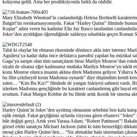
kolayıma geldi. Ama her prodüksiyonda farklı da olabilir.
Mary Elizabeth Winstead’in canlandırdığı Helena Bertinelli karakteri
Batgirl’ün reenkarnasyonuydu. Fakat “Harley Quinn” filminde bununla i
Kuşlar” adını veren bu kadınlar Ella Jay Basco tarafından canlandırı
Joker’den ayrıldığını öğrendiğinde saldırıya rahatlıkla geçen Roman S
Tabii ki olaylar bir elmasın ekseninde dönünce akla ister istemez M
Aguilera’ya kadar daha önce defalarca parodisi yapılan bu müzikal s
Gaga’ya sarışın olan tüm sanatçıların biraz Marilyn Monroe’dan esinle
siyahi de olsanız eğer kadınsanız mutlaka Marilyn Monroe’yu taklit
konu Monroe olunca insanın aklına direk Madonna geliyor. Yıllarca Ma
bu film çekilseydi kesin Madonna oynardı” diye düşündüm kendi kendi
zaten… “Kim Bu Kız?” filminde de yangın fıskiyesi sahnesi vardı. Bi
izlerken Madonna gençliğinde bu karakteri canlandırmış gibi hayal e
avuttum. Fakat Margot Robbie de bu filmle artık ikonik bir sinema aktri
Harley Quinn’in Joker’den ayrılmış olmasının sebebini ben kafa kar
eşlik etmişti. Fakat geçtiğimiz aylarda vizyona giren efsanevi “Joke
bile değişti gerçi. Artık yeni Yarasa Adam; “Robert Pattinson”! Baka
görsel efekt sanatçısı Michael Jackson (tabii ki isim benzerliği) dikk
mesaj çıktı Harley Quinn’den… “Siz ahmaklar hala sinemadan çıkmadı