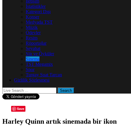
İletişim
İstatistikler
Kategori Dışı
Konser
Medyada TST
Müzik
Ödevler
Resim
Röportajlar
Seyahat
Şiir ve Öyküler
Sinema
TST Megamix
Spor
Turgay Suat Tarcan
Gizlilik Sözleşmesi
Save
Harley Quinn artık sinemada bir ikon