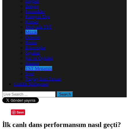
English
İletişim
İstatistikler
Kategori Dışı
Konser
Medyada TST
Müzik
Ödevler
Resim
Röportajlar
Seyahat
Şiir ve Öyküler
Sinema
TST Megamix
Spor
Turgay Suat Tarcan
Gizlilik Sözleşmesi
Save
İlk canlı dans performansım nasıl geçti?