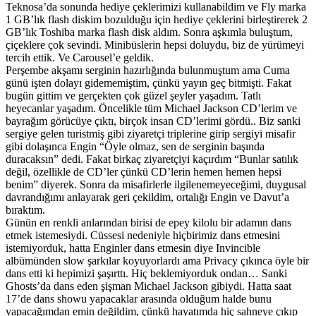
Teknosa’da sonunda hediye çeklerimizi kullanabildim ve Fly marka
1 GB’lık flash diskim bozulduğu için hediye çeklerini birleştirerek 2
GB’lık Toshiba marka flash disk aldım. Sonra aşkımla buluştum,
çiçeklere çok sevindi. Minibüslerin hepsi doluydu, biz de yürümeyi
tercih ettik. Ve Carousel’e geldik.
Perşembe akşamı serginin hazırlığında bulunmuştum ama Cuma
günü işten dolayı gidememiştim, çünkü yayın geç bitmişti. Fakat
bugün gittim ve gerçekten çok güzel şeyler yaşadım. Tatlı
heyecanlar yaşadım. Öncelikle tüm Michael Jackson CD’lerim ve
bayrağım görücüye çıktı, birçok insan CD’lerimi gördü.. Biz sanki
sergiye gelen turistmiş gibi ziyaretçi triplerine girip sergiyi misafir
gibi dolaşınca Engin “Öyle olmaz, sen de serginin başında
duracaksın” dedi. Fakat birkaç ziyaretçiyi kaçırdım “Bunlar satılık
değil, özellikle de CD’ler çünkü CD’lerin hemen hemen hepsi
benim” diyerek. Sonra da misafirlerle ilgilenemeyeceğimi, duygusal
davrandığımı anlayarak geri çekildim, ortalığı Engin ve Davut’a
bıraktım.
Günün en renkli anlarından birisi de epey kilolu bir adamın dans
etmek istemesiydi. Cüssesi nedeniyle hiçbirimiz dans etmesini
istemiyorduk, hatta Enginler dans etmesin diye Invincible
albümünden slow şarkılar koyuyorlardı ama Privacy çıkınca öyle bir
dans etti ki hepimizi şaşırttı. Hiç beklemiyorduk ondan… Sanki
Ghosts’da dans eden şişman Michael Jackson gibiydi. Hatta saat
17’de dans showu yapacaklar arasında olduğum halde bunu
yapacağımdan emin değildim, çünkü hayatımda hiç sahneye çıkıp