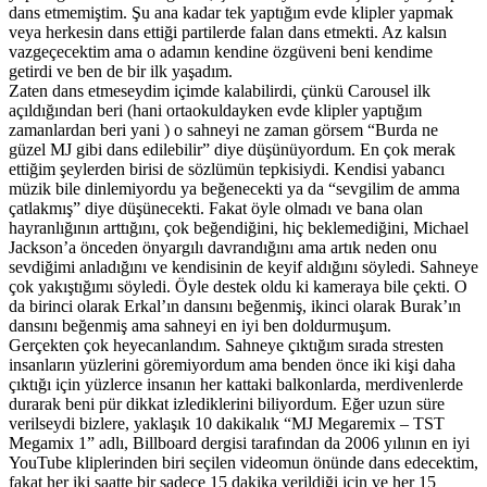
dans etmemiştim. Şu ana kadar tek yaptığım evde klipler yapmak
veya herkesin dans ettiği partilerde falan dans etmekti. Az kalsın
vazgeçecektim ama o adamın kendine özgüveni beni kendime
getirdi ve ben de bir ilk yaşadım.
Zaten dans etmeseydim içimde kalabilirdi, çünkü Carousel ilk
açıldığından beri (hani ortaokuldayken evde klipler yaptığım
zamanlardan beri yani ) o sahneyi ne zaman görsem “Burda ne
güzel MJ gibi dans edilebilir” diye düşünüyordum. En çok merak
ettiğim şeylerden birisi de sözlümün tepkisiydi. Kendisi yabancı
müzik bile dinlemiyordu ya beğenecekti ya da “sevgilim de amma
çatlakmış” diye düşünecekti. Fakat öyle olmadı ve bana olan
hayranlığının arttığını, çok beğendiğini, hiç beklemediğini, Michael
Jackson’a önceden önyargılı davrandığını ama artık neden onu
sevdiğimi anladığını ve kendisinin de keyif aldığını söyledi. Sahneye
çok yakıştığımı söyledi. Öyle destek oldu ki kameraya bile çekti. O
da birinci olarak Erkal’ın dansını beğenmiş, ikinci olarak Burak’ın
dansını beğenmiş ama sahneyi en iyi ben doldurmuşum.
Gerçekten çok heyecanlandım. Sahneye çıktığım sırada stresten
insanların yüzlerini göremiyordum ama benden önce iki kişi daha
çıktığı için yüzlerce insanın her kattaki balkonlarda, merdivenlerde
durarak beni pür dikkat izlediklerini biliyordum. Eğer uzun süre
verilseydi bizlere, yaklaşık 10 dakikalık “MJ Megaremix – TST
Megamix 1” adlı, Billboard dergisi tarafından da 2006 yılının en iyi
YouTube kliplerinden biri seçilen videomun önünde dans edecektim,
fakat her iki saatte bir sadece 15 dakika verildiği için ve her 15