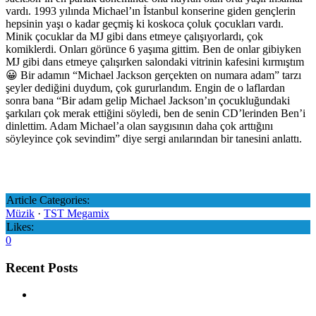
vardı. 1993 yılında Michael’ın İstanbul konserine giden gençlerin
hepsinin yaşı o kadar geçmiş ki koskoca çoluk çocukları vardı.
Minik çocuklar da MJ gibi dans etmeye çalışıyorlardı, çok
komiklerdi. Onları görünce 6 yaşıma gittim. Ben de onlar gibiyken
MJ gibi dans etmeye çalışırken salondaki vitrinin kafesini kırmıştım
😀 Bir adamın “Michael Jackson gerçekten on numara adam” tarzı
şeyler dediğini duydum, çok gururlandım. Engin de o laflardan
sonra bana “Bir adam gelip Michael Jackson’ın çocukluğundaki
şarkıları çok merak ettiğini söyledi, ben de senin CD’lerinden Ben’i
dinlettim. Adam Michael’a olan saygısının daha çok arttığını
söyleyince çok sevindim” diye sergi anılarından bir tanesini anlattı.
Article Categories:
Müzik
·
TST Megamix
Likes:
0
Recent Posts