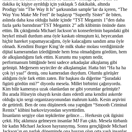
dakika üç kişiye ayrıldığı için yaklaşık 5 dakikalık, altında
Prodigy’nin “The Way It Is” şarkısından sample’lar da içeren, “The
Way You Make Me Feel” ile başlayıp “Superfly Sister” ile biten,
aslında daha kısa olduğu halde içinde “TST Megamix 1”den daha
fazla şarkı barındıran“TST Megamix 2” adlı klibimin önünde dans
ettim. İlk çıktığımda Michael Jackson’ın konserlerinin başındaki gibi
heykel misali durdum ama öyle kaskatı olmuştum ki, heyecandan
hiçbir hareket yapamayacağımı, öyle kalacağımı sandım ama öyle
olmadı. Kendimi Burger King’de milk shake molası verdiğimizde
dijital kameramdan izlediğimde hem fena olmadığımı gördüm, hem
de alkışlandığımı fark ettim. Kuruntu mu yaptım nedir,
performansım bittiğinde beni sadece arkadaşlar alkışlamış gibi
gelmişti. Meğersem seyirciler de alkışlamışlar. Hatta biri “Ha ha ha
çok iyi yaa!” demiş, onu kameradan duydum. Olumlu görüşler
aldığımı öyle fark ettim zaten. Bir başkası da diğerine “Şuradaki
figürü gördün mü?” diyordu mesela. Millet birbirini çağırıyordu.
Kim bilir kameraya uzak olanlardan ne gibi yorumlar gelmiştir?
Bu arada Hüseyin olsaydı kesin dans ederdi ama kendisi askerde
olduğu için sergi organizasyonundan mahrum kaldı. Kesin arşivini
de getirirdi. Ben de onu düşünerek ona yaptığım “Smooth Criminal
Remix” klibini barkovizyondan seyrettirdim.
İnsanların sergiye olan tepkilerine gelince… Herkesin çok ilgisini
çekti. Hiç aklımıza gelmeyen insanlar MJ Fan çıktı. Mesela türbanlı
bir kadın Michael Jackson hayranıymış. Sonra gençliğinde Michael
Jackson’ın en parlak döneminde ona hayran olan orta yaşlı insanlar