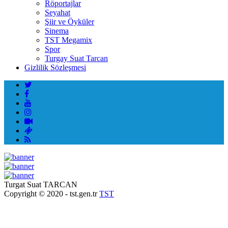
Röportajlar
Seyahat
Şiir ve Öyküler
Sinema
TST Megamix
Spor
Turgay Suat Tarcan
Gizlilik Sözleşmesi
Turgat Suat TARCAN
Copyright © 2020 - tst.gen.tr
TST