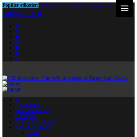
Popüler etiketler:
2020bestof
1
bestmovies2020
1
harleyquinn
1
tst
1
öneçıkan
4
HAKKIMDA
RÖPORTAJLAR
İLETİŞİM
En Çok Beğenilenler
KATEGORİLER
Genel