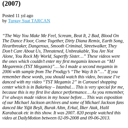
(2007)
Posted 11 yıl ago
by
Turgay Suat TARCAN
“The Way You Make Me Feel, Scream, Beat It, 2 Bad, Blood On
The Dance Floor, Come Together, Dirty Diana Remix, Earth Song,
Heartbreaker, Dangerous, Smooth Criminal, Streetwalker, They
Don’t Care About Us, Threatened, Unbreakable, You Are Not
Alone, You Rock My World, Superfly Sister…” These videos were
the ones which couldn’t enter my first megamix known as “MJ
Megaremix (TST Megamix)”… So I made a second megamix in
2006 with sample from The Prodigy’s “The Way It Is”…” If you
remember these words, you should watch this video, because I’ve
danced with my video “TST Megamix 2” in Carousel shopping
center which is in Bakırkoy – Istanbul… This is very special for me,
because this is my first live dance performance… As you remember,
I’ve always made videos in my house before… This was exposition
of our Michael Jackson archives and some of Michael Jackson fans
danced like Yiğit Beşli, Burak Altın, Erkal, İlker Atak, Halil
Karabacak etc in this show. It was 2007. 820 people watched this
video at DailyMotion between 02-09-2008 and 09-06-2013.