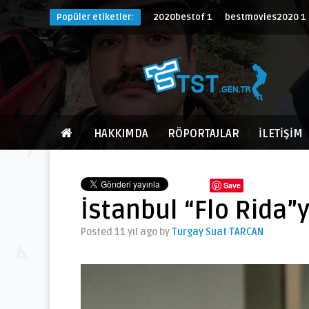
Popüler etiketler:
2020bestof
1
bestmovies2020
1
HAKKIMDA
RÖPORTAJLAR
İLETİŞİM
Save
İstanbul “Flo Rida
Posted 11 yıl ago
by
Turgay Suat TARCAN