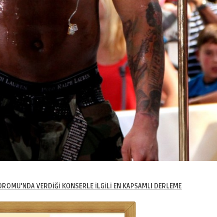
ODROMU’NDA VERDİĞİ KONSERLE İLGİLİ EN KAPSAMLI DERLEME