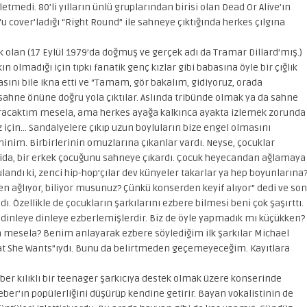
tmedi. 80’li yılların ünlü gruplarından birisi olan Dead Or Alive’ın
u cover’ladığı “Right Round” ile sahneye çıktığında herkes çılgına
k olan (17 Eylül 1979’da doğmuş ve gerçek adı da Tramar Dillard’mış.)
ın olmadığı için tıpkı fanatik genç kızlar gibi babasına öyle bir çığlık
basını bile ikna etti ve “Tamam, gör bakalım, gidiyoruz, orada
 sahne önüne doğru yola çıktılar. Aslında tribünde olmak ya da sahne
racaktım mesela, ama herkes ayağa kalkınca ayakta izlemek zorunda
z için… Sandalyelere çıkıp uzun boyluların bize engel olmasını
inim. Birbirlerinin omuzlarına çıkanlar vardı. Neyse, çocuklar
Rida, bir erkek çocuğunu sahneye çıkardı. Çocuk heyecandan ağlamaya
landı ki, zenci hip-hop’çılar dev künyeler takarlar ya hep boyunlarına
en ağlıyor, biliyor musunuz? Çünkü konserden keyif alıyor” dedi ve son
. Özellikle de çocukların şarkılarını ezbere bilmesi beni çok şaşırttı.
 dinleye dinleye ezberlemişlerdir. Biz de öyle yapmadık mı küçükken?
esela? Benim anlayarak ezbere söylediğim ilk şarkılar Michael
 That She Wants”ıydı. Bunu da belirtmeden geçemeyeceğim. Kayıtlara
ieber kılıklı bir teenager şarkıcıya destek olmak üzere konserinde
ieber’ın popülerliğini düşürüp kendine getirir. Bayan vokalistinin de