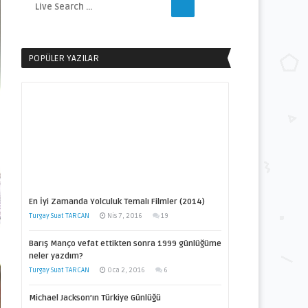
POPÜLER YAZILAR
En İyi Zamanda Yolculuk Temalı Filmler (2014)
Turgay Suat TARCAN
Nis 7, 2016
19
Barış Manço vefat ettikten sonra 1999 günlüğüme
neler yazdım?
Turgay Suat TARCAN
Oca 2, 2016
6
Michael Jackson’ın Türkiye Günlüğü