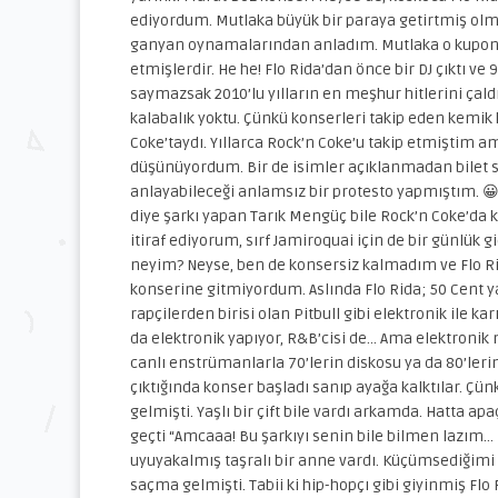
ediyordum. Mutlaka büyük bir paraya getirtmiş olmal
ganyan oynamalarından anladım. Mutlaka o kuponlar
etmişlerdir. He he! Flo Rida’dan önce bir DJ çıktı ve 9
saymazsak 2010’lu yılların en meşhur hitlerini çaldı.
kalabalık yoktu. Çünkü konserleri takip eden kemik
Coke’taydı. Yıllarca Rock’n Coke’u takip etmiştim 
düşünüyordum. Bir de isimler açıklanmadan bilet
anlayabileceği anlamsız bir protesto yapmıştım. 
diye şarkı yapan Tarık Mengüç bile Rock’n Coke’da
itiraf ediyorum, sırf Jamiroquai için de bir günlük
neyim? Neyse, ben de konsersiz kalmadım ve Flo Rida
konserine gitmiyordum. Aslında Flo Rida; 50 Cent ya
rapçilerden birisi olan Pitbull gibi elektronik ile ka
da elektronik yapıyor, R&B’cisi de… Ama elektroni
canlı enstrümanlarla 70’lerin diskosu ya da 80’lerin
çıktığında konser başladı sanıp ayağa kalktılar. Çünkü
gelmişti. Yaşlı bir çift bile vardı arkamda. Hatta apaçi
geçti “Amcaaa! Bu şarkıyı senin bile bilmen lazım… 
uyuyakalmış taşralı bir anne vardı. Küçümsediğimi
saçma gelmişti. Tabii ki hip-hopçı gibi giyinmiş Flo