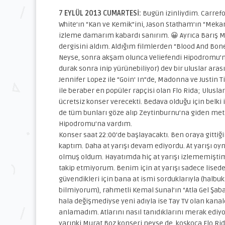
7 EYLÜL 2013 CUMARTESİ:
Bugün izinliydim. Carrefo
White’ın “Kan ve Kemik”ini, Jason Statham’ın “Mekan
izleme damarım kabardı sanırım. 😀 Ayrıca Barış Ma
dergisini aldım. Aldığım filmlerden “Blood And Bo
Neyse, sonra akşam olunca Veliefendi Hipodromu’na
durak sonra inip yürünebiliyor) dev bir uluslar ar
Jennifer Lopez ile “Goin’ In”de, Madonna ve Justin T
ile beraber en popüler rapçisi olan Flo Rida; Ulusla
ücretsiz konser verecekti. Bedava olduğu için belki 
de tüm bunları göze alıp Zeytinburnu’na giden met
Hipodromu’na vardım.
Konser saat 22:00’de başlayacaktı. Ben oraya gittiğ
kaptım. Daha at yarışı devam ediyordu. At yarışı oyna
olmuş oldum. Hayatımda hiç at yarışı izlememiştim.
takip etmiyorum. Benim için at yarışı sadece lisede
güvendikleri için bana at ismi sorduklarıyla (halbu
bilmiyorum), rahmetli Kemal Sunal’ın “Atla Gel Şaba
hala değişmediyse yeni adıyla ise Tay TV olan kanal
anlamadım. Atlarını nasıl tanıdıklarını merak ediyo
yarınki Murat Boz konseri neyse de, koskoca Flo Rid