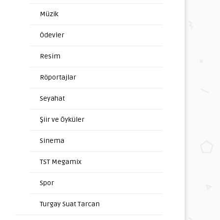
Müzik
Ödevler
Resim
Röportajlar
Seyahat
Şiir ve Öyküler
Sinema
TST Megamix
Spor
Turgay Suat Tarcan