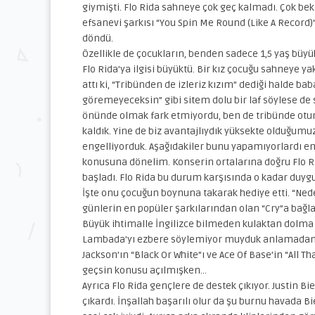
giymişti. Flo Rida sahneye çok geç kalmadı. Çok bekle
efsanevi şarkısı “You Spin Me Round (Like A Record)”
döndü.
Özellikle de çocukların, benden sadece 1,5 yaş büyü
Flo Rida’ya ilgisi büyüktü. Bir kız çocuğu sahneye yak
attı ki, “Tribünden de izleriz kızım” dediği halde ba
göremeyeceksin” gibi sitem dolu bir laf söylese de
önünde olmak fark etmiyordu, ben de tribünde otu
kaldık. Yine de biz avantajlıydık yüksekte olduğumu
engelliyorduk. Aşağıdakiler bunu yapamıyorlardı em
konusuna dönelim. Konserin ortalarına doğru Flo 
başladı. Flo Rida bu durum karşısında o kadar duygu
İşte onu çocuğun boynuna takarak hediye etti. “Ned
günlerin en popüler şarkılarından olan “Cry”a bağladı
Büyük ihtimalle İngilizce bilmeden kulaktan dolma
Lambada’yı ezbere söylemiyor muyduk anlamadan m
Jackson’ın “Black Or White”ı ve Ace Of Base’in “All
geçsin konusu açılmışken…
Ayrıca Flo Rida gençlere de destek çıkıyor. Justin B
çıkardı. İnşallah başarılı olur da şu burnu havada B