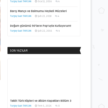
Turgay Suat TARCAN
Oca 11, 2016
4
Barış Manço ve Balmumu Heykeli Müzeleri
Turgay Suat TARCAN
Şub 23, 2018
4
Doğum günümü 90’ların Pop’uyla Kutluyorum!
Turgay Suat TARCAN
Şub 22, 2016
4
SON YAZILAR
Taklit Türk Klipleri ve Albüm Kapakları Bölüm 3
Turgay Suat TARCAN
Tem 5, 2026
0