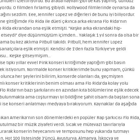
rüntüleri izlettiriyordu. Bu arada hayvan gibi de kas yapmış. Gündüz
yordu. O filmden fırlamış gibiydi. Hollywood filmlerinde oynarsa da
cağını sezdim. Eee, Jennifer Lopez ve diğerleri de bunu iyi biliyordur.
e gittiğimde Flo Rida ile düeti çıkınca arka ekrana Flo Rida’nın
lo Rida ekrandan ona eşlik etmişti. “Keşke arka ekrandaki hip-
ik etseydi” diye düşünmüştüm içimden… Yaklaşık 1 yıl sonra da olsa bir
ma bu kez aklıma Pitbull takıldı. Pitbull, hem Jennifer Lopez
atçılara eşlik etmişti. Kendisi de 1’den fazla Türkiye’ye geldi
usu… Keşke gitseymişim…
e tıpkı yıllar evvel Pink konseri kritiğimde yaptığım gibi basın
mek istiyorum. Normalde konser kritiklerimde bunu yapmam, çünkü
r olunca her şeylerini bilirim, konserde olanları da, geçmişten
lı konser kritiklerinin benim olması ama Flo Rida’da kolay yolu
lo Rida’nın bazı şarkılarını en azından kıta bölümlerine eşlik edecek
ı bulunmakta ama coşturmayı iyi bildiğine şahit olsam da baştan sona
imdi ise konseri anlatmayı medyaya bırakıyorum. Kaynaklar da aşağıda
ıkan Amerika’nın son dönemlerdeki en popüler Rap şarkıcısı Flo Rida,
ulmaz bir müzik ziyafeti verdi. Sıcak ve mütevazi tavırlarıyla
ki kurarak konserin heyecanını ve temposunu hep yukarıda tutmayı
n, Hot 100 listesinde 3’üncü, Avusturya, Almanya, İskoçya ve