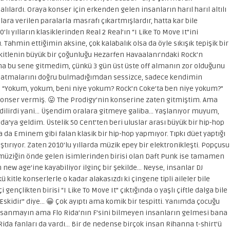
ılardı. Oraya konser için erkenden gelen insanların harıl harıl altılı
a verilen paralarla masrafı çıkartmışlardır, hatta kar bile
0’lı yılların klasiklerinden Real 2 Real’ın “I Like To Move It”ini
 Tahmin ettiğimin aksine, çok kalabalık olsa da öyle sıkışık tepişik bir
 kitlenin büyük bir çoğunluğu Hezarfen Havaalanı’ndaki Rock’n
ama bu sene gitmedim, çünkü 3 gün üst üste off almanın zor olduğunu
 satmalarını doğru bulmadığımdan sessizce, sadece kendimin
 “Yokum, yokum, beni niye yokum? Rock’n Coke’ta ben niye yokum?”
 konser vermiş. 😛 The Prodigy’nin konserine zaten gitmiştim. Ama
 gidilirdi yani… Üşendim oralara gitmeye galiba… Yaşlanıyor muyum,
’ya geldim. Üstelik 50 Cent’ten beri uluslar arası büyük bir hip-hop
 da Eminem gibi falan klasik bir hip-hop yapmıyor. Tıpkı düet yaptığı
rıştırıyor. Zaten 2010’lu yıllarda müzik epey bir elektronikleşti. Popçusu
k müziğin önde gelen isimlerinden birisi olan Daft Punk ise tamamen
 new age’ine kayabiliyor ilginç bir şekilde… Neyse, insanlar DJ
 kitle konserlerle o kadar alakasızdı ki çingene tipli aileler bile
 gençlikten birisi “I Like To Move It” çıktığında o yaşlı çiftle dalga bile
Eskidir” diye… 😀 Çok ayıptı ama komik bir tespitti. Yanımda çocuğu
 sanmayın ama Flo Rida’nın F’sini bilmeyen insanların gelmesi bana
 Rida fanları da vardı… Bir de nedense birçok insan Rihanna t-shirt’ü