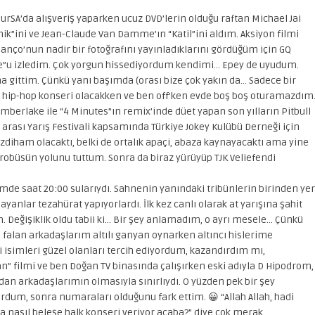
urSA’da alışveriş yaparken ucuz DVD’lerin olduğu raftan Michael Jai
ik”ini ve Jean-Claude Van Damme’ın “Katil”ini aldım. Aksiyon filmi
nço’nun nadir bir fotoğrafını yayınladıklarını gördüğüm için GQ
ne”u izledim. Çok yorgun hissediyordum kendimi… Epey de uyudum.
 gittim. Çünkü yanı başımda (orası bize çok yakın da… Sadece bir
ası hip-hop konseri olacakken ve ben off’ken evde boş boş oturamazdım
imberlake ile “4 Minutes”ın remix’inde düet yapan son yılların Pitbull
r arası Yarış Festivali kapsamında Türkiye Jokey Kulübü Derneği için
izdiham olacaktı, belki de ortalık apaçi, abaza kaynayacaktı ama yine
robüsün yolunu tuttum. Sonra da biraz yürüyüp TJK Veliefendi
imde saat 20:00 sularıydı. Sahnenin yanındaki tribünlerin birinden yer
yanlar tezahürat yapıyorlardı. İlk kez canlı olarak at yarışına şahit
 Değişiklik oldu tabii ki… Bir şey anlamadım, o ayrı mesele… Çünkü
 falan arkadaşlarım altılı ganyan oynarken altıncı hislerime
ki isimleri güzel olanları tercih ediyordum, kazandırdım mı,
n” filmi ve ben Doğan TV binasında çalışırken eski adıyla D Hipodrom,
dan arkadaşlarımın olmasıyla sınırlıydı. O yüzden pek bir şey
rdum, sonra numaraları olduğunu fark ettim. 😀 “Allah Allah, hadi
a nasıl beleşe halk konseri veriyor acaba?” diye çok merak