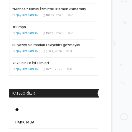
“Michael” filmini İzmir’de izlemek kısmetmiş
Turgay Suat TARCAN
Nis 22, 2026
0
Triumph
Turgay Suat TARCAN
Mar 13, 2026
0
Bu yazıyı okumadan Eskişehir’i gezmeyin!
Turgay Suat TARCAN
Şub 3, 2026
0
2026’nın En İyi Filmleri
Turgay Suat TARCAN
Oca 3, 2026
0
KATEGORILER
HAKKIMDA