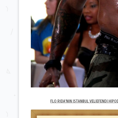
FLO RIDA’NIN İSTANBUL VELİEFENDİ HİP