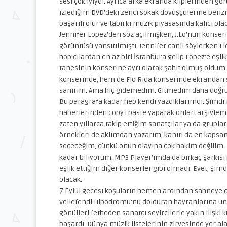
sesi çok iyiydi. Ayrıca arka ekranda kliplerinden gö
izlediğim DVD’deki zenci sokak dövüşçülerine benzi
başarılı olur ve tabii ki müzik piyasasında kalıcı ola
Jennifer Lopez’den söz açılmışken, J.Lo’nun konserin
görüntüsü yansıtılmıştı. Jennifer canlı söylerken F
hop’çılardan en az biri İstanbul’a gelip Lopez’e eşl
tanesinin konserine ayrı olarak şahit olmuş oldum a
konserinde, hem de Flo Rida konserinde ekrandan san
sanırım. Ama hiç gidemedim. Gitmedim daha doğr
Bu paragrafa kadar hep kendi yazdıklarımdı. Şimdi is
haberlerinden copy+paste yaparak onları arşivle
zaten yıllarca takip ettiğim sanatçılar ya da grupla
örnekleri de aklımdan yazarım, kanıtı da en kapsam
seçeceğim, çünkü onun olayına çok hakim değilim. F
kadar biliyorum. MP3 Player’ımda da birkaç şarkıs
eşlik ettiğim diğer konserler gibi olmadı. Evet, ş
olacak.
7 Eylül gecesi koşuların hemen ardından sahneye ç
Veliefendi Hipodromu’nu dolduran hayranlarına unut
gönülleri fetheden sanatçı seyircilerle yakın iliş
başardı. Dünya müzik listelerinin zirvesinde yer ala