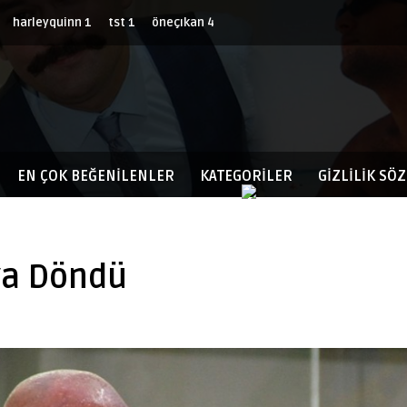
harleyquinn
1
tst
1
öneçıkan
4
EN ÇOK BEĞENILENLER
KATEGORİLER
GIZLILIK SÖ
”ya Döndü