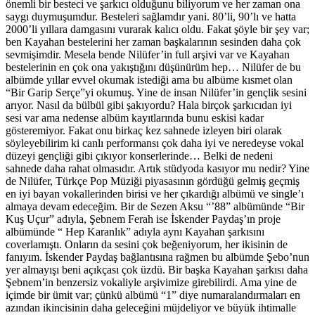
önemli bir besteci ve şarkıcı olduğunu biliyorum ve her zaman ona
saygı duymuşumdur. Besteleri sağlamdır yani. 80’li, 90’lı ve hatta
2000’li yıllara damgasını vurarak kalıcı oldu. Fakat şöyle bir şey var;
ben Kayahan bestelerini her zaman başkalarının sesinden daha çok
sevmişimdir. Mesela bende Nilüfer’in full arşivi var ve Kayahan
bestelerinin en çok ona yakıştığını düşünürüm hep… Nilüfer de bu
albümde yıllar evvel okumak istediği ama bu albüme kısmet olan
“Bir Garip Serçe”yi okumuş. Yine de insan Nilüfer’in gençlik sesini
arıyor. Nasıl da bülbül gibi şakıyordu? Hala birçok şarkıcıdan iyi
sesi var ama nedense albüm kayıtlarında bunu eskisi kadar
gösteremiyor. Fakat onu birkaç kez sahnede izleyen biri olarak
söyleyebilirim ki canlı performansı çok daha iyi ve neredeyse vokal
düzeyi gençliği gibi çıkıyor konserlerinde… Belki de nedeni
sahnede daha rahat olmasıdır. Artık stüdyoda kasıyor mu nedir? Yine
de Nilüfer, Türkçe Pop Müziği piyasasının gördüğü gelmiş geçmiş
en iyi bayan vokallerinden birisi ve her çıkardığı albümü ve single’ı
almaya devam edeceğim. Bir de Sezen Aksu “’88” albümünde “Bir
Kuş Uçur” adıyla, Şebnem Ferah ise İskender Paydaş’ın proje
albümünde “ Hep Karanlık” adıyla aynı Kayahan şarkısını
coverlamıştı. Onların da sesini çok beğeniyorum, her ikisinin de
fanıyım. İskender Paydaş bağlantısına rağmen bu albümde Şebo’nun
yer almayışı beni açıkçası çok üzdü. Bir başka Kayahan şarkısı daha
Şebnem’in benzersiz vokaliyle arşivimize girebilirdi. Ama yine de
içimde bir ümit var; çünkü albümü “1” diye numaralandırmaları en
azından ikincisinin daha geleceğini müjdeliyor ve büyük ihtimalle