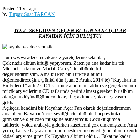
Posted 11 yıl ago
by
Turgay Suat TARCAN
YOLU SEVGİDEN GEÇEN BÜTÜN SANATÇILAR
KAYAHAN İÇİN BULUŞTU!
Tüm www.sadecemuzik.net ziyaretçilerine selamlar;
Çok nadir albüm kritiği yapıyorum. Zaten şu ana kadar bir tek
Michael Jackson ve Mariah Carey’nin albümlerini
değerlendirmiştim. Ama bu kez bir Türkçe albümü
değerlendireceğim. Çünkü dün (yani 2 Aralık 2014’te) “Kayahan’ın
En İyileri 1” adlı 2 CD’lik tribute albümünü aldım ve gerçekten tüm
müzik arşivcilerinin CD raflarında yerini alması gereken bir albüm
olduğunu düşündüğümden dolayı hiç aklımda yokken yazasım
geldi.
Açıkçası kendimi bir Kayahan Açar Fan olarak değerlendiremem
ama ailem Kayahan’ı çok sevdiği için albümleri hep evimize
girmiştir ve o yüzden müziğine aşinayımdır. Çocukluğumda
tatillerde, yolda arabayla giderken kasetlerini çok dinlemişizdir. Ama
yeni çıkan ve başkalarının onun bestelerini söylediği bu albüm kendi
kişisel arşivime giren ilk Kayahan albümü oldu… Fakat ne kadar