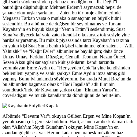
gibi şarkı söylemesinden pek haz etmediğim ve “İlk Değil”i
batırdığını düşündüğüm Mehmet Erdem’i saymazsak hepsi de
şahane okumuşlar şarkıları… Zaten bu tür proje albümlerinde
Megastar Tarkan varsa o mutlaka o sanatçının en büyük hitini
seslendirir. Bu albümde de değişen bir şey olmamış ve Tarkan,
Kayahan’ın en büyük klasiği “Yemin Ettim”i seslendirmiş. Suat
Suna’ya diyecek laf yok, zaten kendisi o kusursuz tok sesiyle yine
harikalar yaratmış. Bu müzik piyasasında tarzı Kayahan’ın tarzına
en yakın kişi Suat Suna benim kişisel tahminime göre zaten… “Afili
Yalnızlık” ve “Kağıt Evler” albümlerine bayıldığım; daha önce
Umay Umay, Feridun Düzağaç, Cemali, Teoman, Nazan Öncel,
Sezen Aksu gibi sanatçıların kült şarkılarını kendi tarzında
yorumlayan Emre Aydın da “Her şeyden Çok”ta yine kendisinden
beklenileni yapmış ve sanki şarkıya Emre Aydın imza atmış gibi
yapmış. Bunu iyi anlamda söylüyorum. Bu arada Murat Boz’un da
bu albümden bağımsız olarak “Hadi İnşallah” adlı filminin
soundtrack’inde bir Kayahan şarkısı olan “Elmanın Yarısı”nı
coverladığını ve müzik kanallarında döndüğünü de belirtelim.
Albümde “Devamı Var”ı okuyan Gülben Ergen ve Mine Koşan’ın
yer almasını çok gereksiz buldum. Hadi, aslında arabesk damarı tadı
olan “Allah’ım Neydi Günahım”ı okuyan Mine Koşan’ın en
azından güçlü sesi var. Her ne kadar ben arabesk müzikten haz