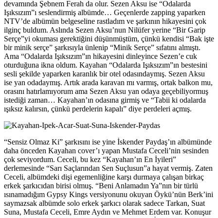
devamında Şebnem Ferah da olur. Sezen Aksu ise “Odalarda
Işıksızım”ı seslendirmiş albümde… Geçenlerde zapping yaparken
NTV’de albümün belgeseline rastladım ve şarkının hikayesini çok
ilginç buldum. Aslında Sezen Aksu’nun Nilüfer yerine “Bir Garip
Serçe”yi okuması gerektiğini düşünmüştüm, çünkü kendisi “Bak işte
bir minik serçe” şarkısıyla ünlenip “Minik Serçe” sıfatını almıştı.
Ama “Odalarda Işıksızım”ın hikayesini dinleyince Sezen’e cuk
oturduğuna ikna oldum. Kayahan “Odalarda Işıksızım”ın bestesini
sesli şekilde yaparken karanlık bir otel odasındaymış. Sezen Aksu
ise yan odadaymış. Artık arada karavan mı varmış, ortak balkon mu,
orasını hatırlamıyorum ama Sezen Aksu yan odaya geçebiliyormuş
istediği zaman… Kayahan’ın odasına girmiş ve “Tabii ki odalarda
ışıksız kalırsın, çünkü perdelerin kapalı” diye perdeleri açmış.
“Sensiz Olmaz Ki” şarkısını ise yine İskender Paydaş’ın albümünde
daha önceden Kayahan cover’ı yapan Mustafa Ceceli’nin sesinden
çok seviyordum. Ceceli, bu kez “Kayahan’ın En İyileri”
derlemesinde “Sarı Saçlarından Sen Suçlusun”a hayat vermiş. Zaten
Ceceli, albümdeki dişi egemenliğine karşı durmaya çalışan birkaç
erkek şarkıcıdan birisi olmuş. “Beni Anlamadın Ya”nın bir türlü
ısınamadığım Gypsy Kings versiyonunu okuyan Öykü’nün Berk’ini
saymazsak albümde solo erkek şarkıcı olarak sadece Tarkan, Suat
Suna, Mustafa Ceceli, Emre Aydın ve Mehmet Erdem var. Konuşur