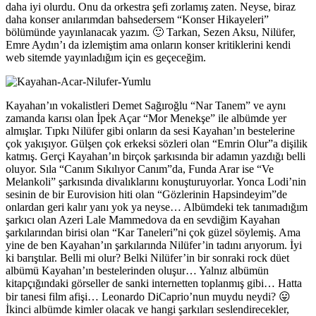
daha iyi olurdu. Onu da orkestra şefi zorlamış zaten. Neyse, biraz
daha konser anılarımdan bahsedersem “Konser Hikayeleri”
bölümünde yayınlanacak yazım. 🙂 Tarkan, Sezen Aksu, Nilüfer,
Emre Aydın’ı da izlemiştim ama onların konser kritiklerini kendi
web sitemde yayınladığım için es geçeceğim.
Kayahan’ın vokalistleri Demet Sağıroğlu “Nar Tanem” ve aynı
zamanda karısı olan İpek Açar “Mor Menekşe” ile albümde yer
almışlar. Tıpkı Nilüfer gibi onların da sesi Kayahan’ın bestelerine
çok yakışıyor. Gülşen çok erkeksi sözleri olan “Emrin Olur”a dişilik
katmış. Gerçi Kayahan’ın birçok şarkısında bir adamın yazdığı belli
oluyor. Sıla “Canım Sıkılıyor Canım”da, Funda Arar ise “Ve
Melankoli” şarkısında divalıklarını konuşturuyorlar. Yonca Lodi’nin
sesinin de bir Eurovision hiti olan “Gözlerinin Hapsindeyim”de
onlardan geri kalır yanı yok ya neyse… Albümdeki tek tanımadığım
şarkıcı olan Azeri Lale Mammedova da en sevdiğim Kayahan
şarkılarından birisi olan “Kar Taneleri”ni çok güzel söylemiş. Ama
yine de ben Kayahan’ın şarkılarında Nilüfer’in tadını arıyorum. İyi
ki barıştılar. Belli mi olur? Belki Nilüfer’in bir sonraki rock düet
albümü Kayahan’ın bestelerinden oluşur… Yalnız albümün
kitapçığındaki görseller de sanki internetten toplanmış gibi… Hatta
bir tanesi film afişi… Leonardo DiCaprio’nun muydu neydi? 😛
İkinci albümde kimler olacak ve hangi şarkıları seslendirecekler,