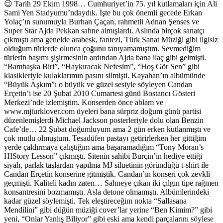
😉 Tarih 29 Ekim 1998… Cumhuriyet’in 75. yıl kutlamaları için Ali
Sami Yen Stadyumu’ndaydık. İşte bu çok önemli gecede Erkan
Yolaç’ın sunumuyla Burhan Çaçan, rahmetli Adnan Şenses ve
Super Star Ajda Pekkan sahne almışlardı. Aslında birçok sanatçı
çıkmıştı ama genelde arabesk, fantezi, Türk Sanat Müziği gibi ilgisiz
olduğum türlerde olunca çoğunu tanıyamamıştım. Sevmediğim
türlerin başımı şişirmesinin ardından Ajda bana ilaç gibi gelmişti.
“Bambaşka Biri”, “Haykıracak Nefesim”, “Hoş Gör Sen” gibi
klasikleriyle kulaklarımın pasını silmişti. Kayahan’ın albümünde
“Büyük Aşkım”ı o büyük ve güzel sesiyle söyleyen Candan
Erçetin’i ise 20 Şubat 2010 Cumartesi günü Bostancı Gösteri
Merkezi’nde izlemiştim. Konserden önce ablam ve
www.mjturklover.com üyeleri bana sürpriz doğum günü partisi
düzenlemişlerdi Michael Jackson posterleriyle dolu olan Benzin
Cafe’de… 22 Şubat doğumluyum ama 2 gün erken kutlanmıştı ve
çok mutlu olmuştum. Tesadüfen pastayı getirirlerken her gittiğim
yerde çaldırmaya çalıştığım ama başaramadığım “Tony Moran’s
HIStory Lesson” çıkmıştı. Sitenin sahibi Burçin’in hediye ettiği
siyah, parlak taşlardan yapılma MJ siluetinin göründüğü t-shirt ile
Candan Erçetin konserine gitmiştik. Candan’ın konseri çok zevkli
geçmişti. Kaliteli kadın zaten… Sahneye çıkan iki çılgın tipe rağmen
konsantresini bozmamıştı. Asla detone olmamıştı. Albümlerindeki
kadar güzel söylemişti. Tek eleştireceğim nokta “Sallasana
Mendilini” gibi düğün müziği cover’lar yerine “Ben Kimim?” gibi
yeni, “Onlar Yanlış Biliyor” gibi eski ama kendi parçalarını söylese