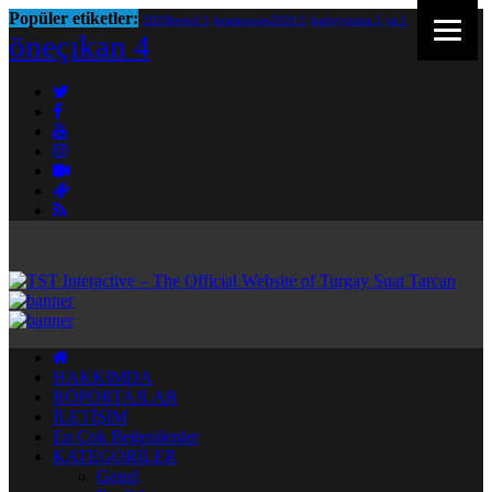
Popüler etiketler:
2020bestof
1
bestmovies2020
1
harleyquinn
1
tst
1
öneçıkan
4
HAKKIMDA
RÖPORTAJLAR
İLETİŞİM
En Çok Beğenilenler
KATEGORİLER
Genel