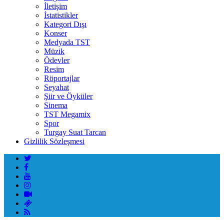
İletişim
İstatistikler
Kategori Dışı
Konser
Medyada TST
Müzik
Ödevler
Resim
Röportajlar
Seyahat
Şiir ve Öyküler
Sinema
TST Megamix
Spor
Turgay Suat Tarcan
Gizlilik Sözleşmesi