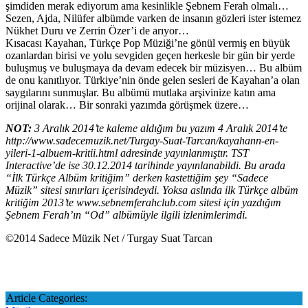
şimdiden merak ediyorum ama kesinlikle Şebnem Ferah olmalı…
Sezen, Ajda, Nilüfer albümde varken de insanın gözleri ister istemez
Nükhet Duru ve Zerrin Özer’i de arıyor…
Kısacası Kayahan, Türkçe Pop Müziği’ne gönül vermiş en büyük
ozanlardan birisi ve yolu sevgiden geçen herkesle bir gün bir yerde
buluşmuş ve buluşmaya da devam edecek bir müzisyen… Bu albüm
de onu kanıtlıyor. Türkiye’nin önde gelen sesleri de Kayahan’a olan
saygılarını sunmuşlar. Bu albümü mutlaka arşivinize katın ama
orijinal olarak… Bir sonraki yazımda görüşmek üzere…
NOT:
3 Aralık 2014’te kaleme aldığım bu yazım 4 Aralık 2014’te
http://www.sadecemuzik.net/Turgay-Suat-Tarcan/kayahann-en-
yileri-1-albuem-kritii.html adresinde yayınlanmıştır. TST
Interactive’de ise 30.12.2014 tarihinde yayınlanabildi. Bu arada
“İlk Türkçe Albüm kritiğim” derken kastettiğim şey “Sadece
Müzik” sitesi sınırları içerisindeydi. Yoksa aslında ilk Türkçe albüm
kritiğim 2013’te www.sebnemferahclub.com sitesi için yazdığım
Şebnem Ferah’ın “Od” albümüyle ilgili izlenimlerimdi.
©2014 Sadece Müzik Net / Turgay Suat Tarcan
Article Categories: