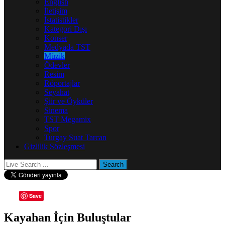
English
İletişim
İstatistikler
Kategori Dışı
Konser
Medyada TST
Müzik
Ödevler
Resim
Röportajlar
Seyahat
Şiir ve Öyküler
Sinema
TST Megamix
Spor
Turgay Suat Tarcan
Gizlilik Sözleşmesi
Save
Kayahan İçin Buluştular