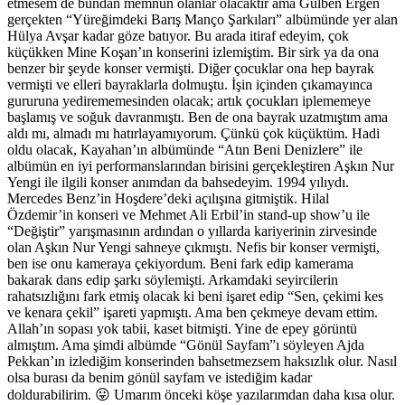
etmesem de bundan memnun olanlar olacaktır ama Gülben Ergen
gerçekten “Yüreğimdeki Barış Manço Şarkıları” albümünde yer alan
Hülya Avşar kadar göze batıyor. Bu arada itiraf edeyim, çok
küçükken Mine Koşan’ın konserini izlemiştim. Bir sirk ya da ona
benzer bir şeyde konser vermişti. Diğer çocuklar ona hep bayrak
vermişti ve elleri bayraklarla dolmuştu. İşin içinden çıkamayınca
gururuna yedirememesinden olacak; artık çocukları iplememeye
başlamış ve soğuk davranmıştı. Ben de ona bayrak uzatmıştım ama
aldı mı, almadı mı hatırlayamıyorum. Çünkü çok küçüktüm. Hadi
oldu olacak, Kayahan’ın albümünde “Atın Beni Denizlere” ile
albümün en iyi performanslarından birisini gerçekleştiren Aşkın Nur
Yengi ile ilgili konser anımdan da bahsedeyim. 1994 yılıydı.
Mercedes Benz’in Hoşdere’deki açılışına gitmiştik. Hilal
Özdemir’in konseri ve Mehmet Ali Erbil’in stand-up show’u ile
“Değiştir” yarışmasının ardından o yıllarda kariyerinin zirvesinde
olan Aşkın Nur Yengi sahneye çıkmıştı. Nefis bir konser vermişti,
ben ise onu kameraya çekiyordum. Beni fark edip kamerama
bakarak dans edip şarkı söylemişti. Arkamdaki seyircilerin
rahatsızlığını fark etmiş olacak ki beni işaret edip “Sen, çekimi kes
ve kenara çekil” işareti yapmıştı. Ama ben çekmeye devam ettim.
Allah’ın sopası yok tabii, kaset bitmişti. Yine de epey görüntü
almıştım. Ama şimdi albümde “Gönül Sayfam”ı söyleyen Ajda
Pekkan’ın izlediğim konserinden bahsetmezsem haksızlık olur. Nasıl
olsa burası da benim gönül sayfam ve istediğim kadar
doldurabilirim. 😛 Umarım önceki köşe yazılarımdan daha kısa olur.