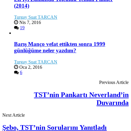
(2014)
Turgay Suat TARCAN
Nis 7, 2016
19
Barış Manço vefat ettikten sonra 1999
günlüğüme neler yazdım?
Turgay Suat TARCAN
Oca 2, 2016
6
Previous Article
TST’nin Pankartı Neverland’in
Duvarında
Next Article
Şebo, TST’nin Sorularını Yanıtladı