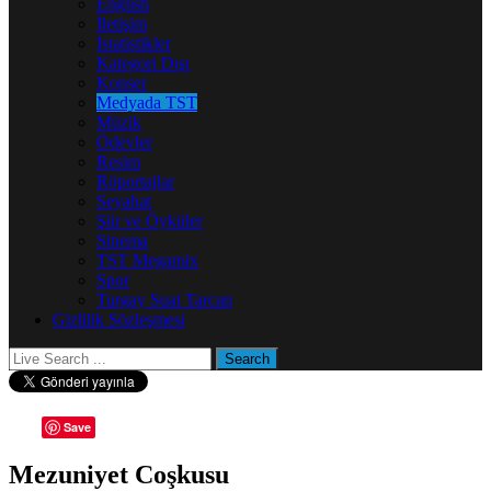
English
İletişim
İstatistikler
Kategori Dışı
Konser
Medyada TST
Müzik
Ödevler
Resim
Röportajlar
Seyahat
Şiir ve Öyküler
Sinema
TST Megamix
Spor
Turgay Suat Tarcan
Gizlilik Sözleşmesi
Save
Mezuniyet Coşkusu