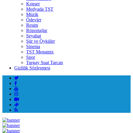
Konser
Medyada TST
Müzik
Ödevler
Resim
Röportajlar
Seyahat
Şiir ve Öyküler
Sinema
TST Megamix
Spor
Turgay Suat Tarcan
Gizlilik Sözleşmesi