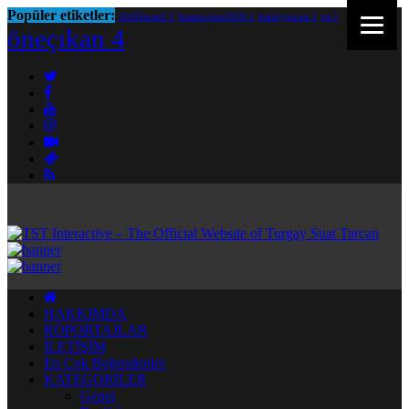
Popüler etiketler:
2020bestof
1
bestmovies2020
1
harleyquinn
1
tst
1
öneçıkan
4
HAKKIMDA
RÖPORTAJLAR
İLETİŞİM
En Çok Beğenilenler
KATEGORİLER
Genel