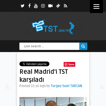
Save
Real Madrid’i TST
karşıladı
Posted 11 yıl ago
by
Turgay Suat TARCAN