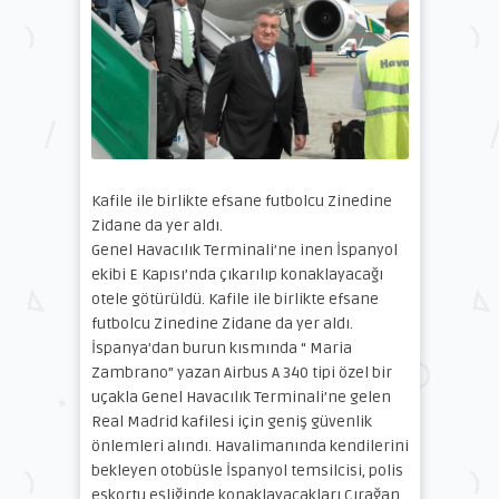
Kafile ile birlikte efsane futbolcu Zinedine
Zidane da yer aldı.
Genel Havacılık Terminali’ne inen İspanyol
ekibi E Kapısı’nda çıkarılıp konaklayacağı
otele götürüldü. Kafile ile birlikte efsane
futbolcu Zinedine Zidane da yer aldı.
İspanya’dan burun kısmında “ Maria
Zambrano” yazan Airbus A 340 tipi özel bir
uçakla Genel Havacılık Terminali’ne gelen
Real Madrid kafilesi için geniş güvenlik
önlemleri alındı. Havalimanında kendilerini
bekleyen otobüsle İspanyol temsilcisi, polis
eskortu eşliğinde konaklayacakları Çırağan