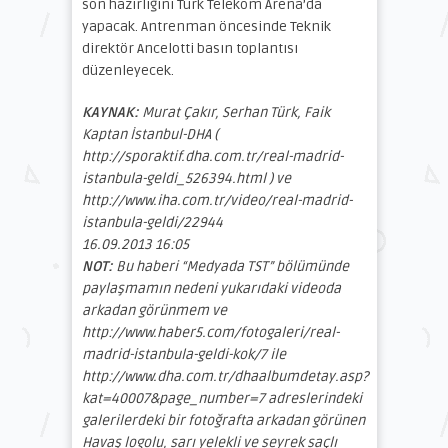
son hazırlığını Türk Telekom Arena’da
yapacak. Antrenman öncesinde Teknik
direktör Ancelotti basın toplantısı
düzenleyecek.
KAYNAK:
Murat Çakır, Serhan Türk, Faik
Kaptan İstanbul-DHA (
http://sporaktif.dha.com.tr/real-madrid-
istanbula-geldi_526394.html ) ve
http://www.iha.com.tr/video/real-madrid-
istanbula-geldi/22944
16.09.2013 16:05
NOT:
Bu haberi “Medyada TST” bölümünde
paylaşmamın nedeni yukarıdaki videoda
arkadan görünmem ve
http://www.haber5.com/fotogaleri/real-
madrid-istanbula-geldi-kok/7 ile
http://www.dha.com.tr/dhaalbumdetay.asp?
kat=40007&page_number=7 adreslerindeki
galerilerdeki bir fotoğrafta arkadan görünen
Havaş logolu, sarı yelekli ve seyrek saçlı