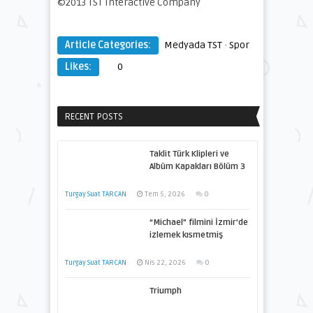
©2013 TST Interactive Company
Article Categories:
Medyada TST
·
Spor
Likes:
0
RECENT POSTS
Taklit Türk Klipleri ve
Albüm Kapakları Bölüm 3
Turgay Suat TARCAN
Tem 5, 2026
0
“Michael” filmini İzmir’de
izlemek kısmetmiş
Turgay Suat TARCAN
Nis 22, 2026
0
Triumph