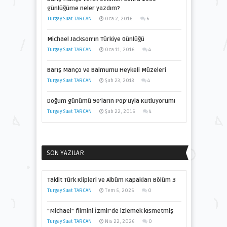
günlüğüme neler yazdım?
Turgay Suat TARCAN
Oca 2, 2016
6
Michael Jackson’ın Türkiye Günlüğü
Turgay Suat TARCAN
Oca 11, 2016
4
Barış Manço ve Balmumu Heykeli Müzeleri
Turgay Suat TARCAN
Şub 23, 2018
4
Doğum günümü 90’ların Pop’uyla Kutluyorum!
Turgay Suat TARCAN
Şub 22, 2016
4
SON YAZILAR
Taklit Türk Klipleri ve Albüm Kapakları Bölüm 3
Turgay Suat TARCAN
Tem 5, 2026
0
“Michael” filmini İzmir’de izlemek kısmetmiş
Turgay Suat TARCAN
Nis 22, 2026
0