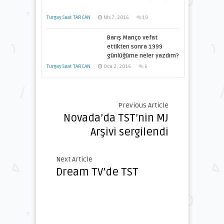
Turgay Suat TARCAN
Nis 7, 2016
19
Barış Manço vefat
ettikten sonra 1999
günlüğüme neler yazdım?
Turgay Suat TARCAN
Oca 2, 2016
6
Previous Article
Novada’da TST’nin MJ
Arşivi sergilendi
Next Article
Dream TV’de TST