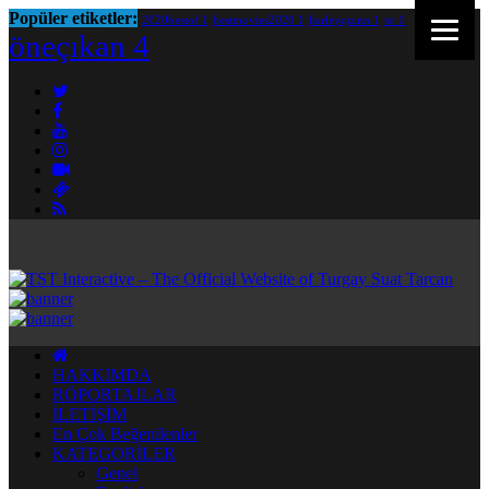
Popüler etiketler:
2020bestof
1
bestmovies2020
1
harleyquinn
1
tst
1
öneçıkan
4
HAKKIMDA
RÖPORTAJLAR
İLETİŞİM
En Çok Beğenilenler
KATEGORİLER
Genel