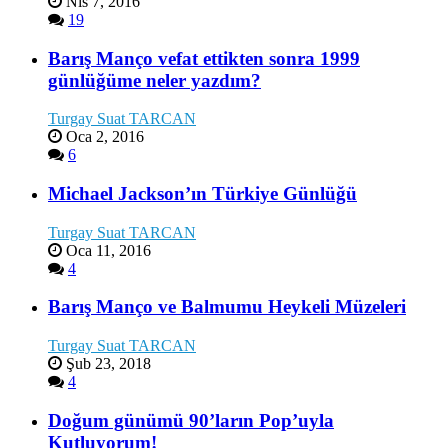
Nis 7, 2016
19
Barış Manço vefat ettikten sonra 1999
günlüğüme neler yazdım?
Turgay Suat TARCAN
Oca 2, 2016
6
Michael Jackson’ın Türkiye Günlüğü
Turgay Suat TARCAN
Oca 11, 2016
4
Barış Manço ve Balmumu Heykeli Müzeleri
Turgay Suat TARCAN
Şub 23, 2018
4
Doğum günümü 90’ların Pop’uyla
Kutluyorum!