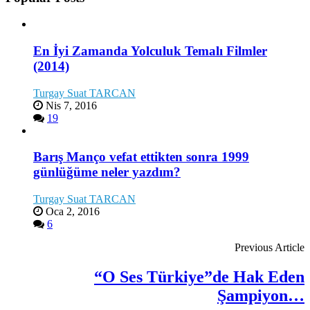
En İyi Zamanda Yolculuk Temalı Filmler
(2014)
Turgay Suat TARCAN
Nis 7, 2016
19
Barış Manço vefat ettikten sonra 1999
günlüğüme neler yazdım?
Turgay Suat TARCAN
Oca 2, 2016
6
Previous Article
“O Ses Türkiye”de Hak Eden
Şampiyon…