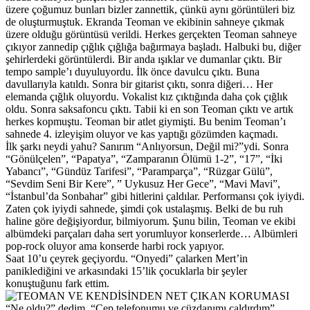
üzere çoğumuz bunları bizler zannettik, çünkü aynı görüntüleri biz
de oluşturmuştuk. Ekranda Teoman ve ekibinin sahneye çıkmak
üzere olduğu görüntüsü verildi. Herkes gerçekten Teoman sahneye
çıkıyor zannedip çığlık çığlığa bağırmaya başladı. Halbuki bu, diğer
şehirlerdeki görüntülerdi. Bir anda ışıklar ve dumanlar çıktı. Bir
tempo sample’ı duyuluyordu. İlk önce davulcu çıktı. Buna
davullarıyla katıldı. Sonra bir gitarist çıktı, sonra diğeri… Her
elemanda çığlık oluyordu. Vokalist kız çıktığında daha çok çığlık
oldu. Sonra saksafoncu çıktı. Tabii ki en son Teoman çıktı ve artık
herkes kopmuştu. Teoman bir atlet giymişti. Bu benim Teoman’ı
sahnede 4. izleyişim oluyor ve kas yaptığı gözümden kaçmadı.
İlk şarkı neydi yahu? Sanırım “Anlıyorsun, Değil mi?”ydi. Sonra
“Gönülçelen”, “Papatya”, “Zamparanın Ölümü 1-2”, “17”, “İki
Yabancı”, “Gündüz Tarifesi”, “Paramparça”, “Rüzgar Gülü”,
“Sevdim Seni Bir Kere”, ” Uykusuz Her Gece”, “Mavi Mavi”,
“İstanbul’da Sonbahar” gibi hitlerini çaldılar. Performansı çok iyiydi.
Zaten çok iyiydi sahnede, şimdi çok ustalaşmış. Belki de bu ruh
haline göre değişiyordur, bilmiyorum. Şunu bilin, Teoman ve ekibi
albümdeki parçaları daha sert yorumluyor konserlerde… Albümleri
pop-rock oluyor ama konserde harbi rock yapıyor.
Saat 10’u çeyrek geçiyordu. “Onyedi” çalarken Mert’in
paniklediğini ve arkasındaki 15’lik çocuklarla bir şeyler
konuştuğunu fark ettim.
“Ne oldu?” dedim. “Cep telefonumu ve cüzdanımı çaldırdım”