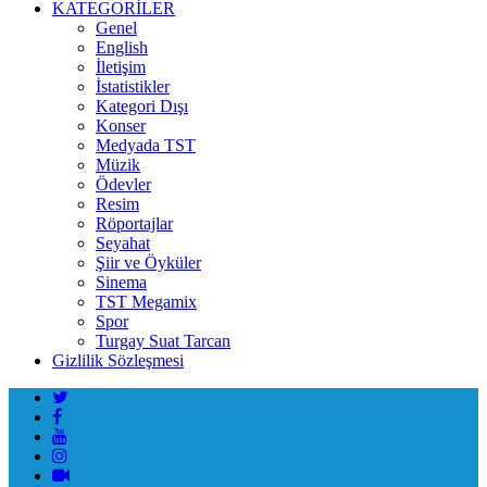
KATEGORİLER
Genel
English
İletişim
İstatistikler
Kategori Dışı
Konser
Medyada TST
Müzik
Ödevler
Resim
Röportajlar
Seyahat
Şiir ve Öyküler
Sinema
TST Megamix
Spor
Turgay Suat Tarcan
Gizlilik Sözleşmesi