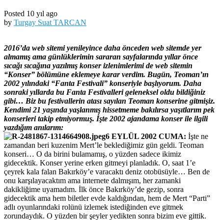
Posted 10 yıl ago
by
Turgay Suat TARCAN
2016’da web sitemi yenileyince daha önceden web sitemde yer
almamış ama günlüklerimin sararan sayfalarında yıllar önce
sıcağı sıcağına yazılmış konser izlenimlerimi de web sitemin
“Konser” bölümüne eklemeye karar verdim. Bugün, Teoman’ın
2002 yılındaki “Fanta Festivali” konseriyle başlıyorum. Daha
sonraki yıllarda bu Fanta Festivalleri geleneksel oldu bildiğiniz
gibi… Biz bu festivallerin atası sayılan Teoman konserine gitmişiz.
Kendimi 21 yaşında yaşlanmış hissetmeme bakılırsa yaşıtlarım pek
konserleri takip etmiyormuş. İşte 2002 ajandama konser ile ilgili
yazdığım anılarım:
6 EYLÜL 2002 CUMA:
İşte ne
zamandan beri kuzenim Mert’le beklediğimiz gün geldi. Teoman
konseri… O da birini bulamamış, o yüzden sadece ikimiz
gidecektik. Konser yerine erken gitmeyi planladık. O, saat 1’e
çeyrek kala falan Bakırköy’e varacaktı deniz otobüsüyle… Ben de
onu karşılayacaktım ama internete dalmışım, her zamanki
dakikliğime uyamadım. İlk önce Bakırköy’de gezip, sonra
gidecektik ama hem biletler evde kaldığından, hem de Mert “Parti”
adlı oyunlarındaki rolünü izlemek istediğinden eve gitmek
zorundaydık. O yüzden bir şeyler yedikten sonra bizim eve gittik.