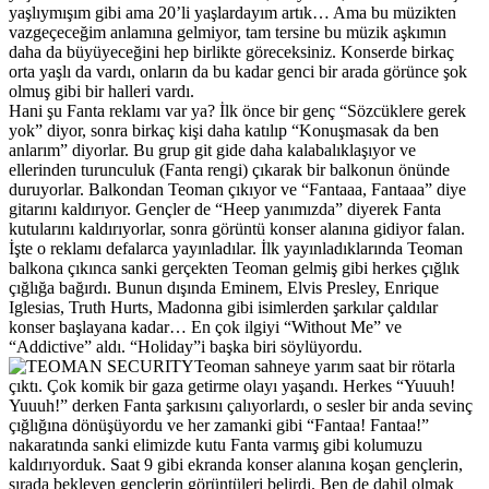
yaşlıymışım gibi ama 20’li yaşlardayım artık… Ama bu müzikten
vazgeçeceğim anlamına gelmiyor, tam tersine bu müzik aşkımın
daha da büyüyeceğini hep birlikte göreceksiniz. Konserde birkaç
orta yaşlı da vardı, onların da bu kadar genci bir arada görünce şok
olmuş gibi bir halleri vardı.
Hani şu Fanta reklamı var ya? İlk önce bir genç “Sözcüklere gerek
yok” diyor, sonra birkaç kişi daha katılıp “Konuşmasak da ben
anlarım” diyorlar. Bu grup git gide daha kalabalıklaşıyor ve
ellerinden turunculuk (Fanta rengi) çıkarak bir balkonun önünde
duruyorlar. Balkondan Teoman çıkıyor ve “Fantaaa, Fantaaa” diye
gitarını kaldırıyor. Gençler de “Heep yanımızda” diyerek Fanta
kutularını kaldırıyorlar, sonra görüntü konser alanına gidiyor falan.
İşte o reklamı defalarca yayınladılar. İlk yayınladıklarında Teoman
balkona çıkınca sanki gerçekten Teoman gelmiş gibi herkes çığlık
çığlığa bağırdı. Bunun dışında Eminem, Elvis Presley, Enrique
Iglesias, Truth Hurts, Madonna gibi isimlerden şarkılar çaldılar
konser başlayana kadar… En çok ilgiyi “Without Me” ve
“Addictive” aldı. “Holiday”i başka biri söylüyordu.
Teoman sahneye yarım saat bir rötarla
çıktı. Çok komik bir gaza getirme olayı yaşandı. Herkes “Yuuuh!
Yuuuh!” derken Fanta şarkısını çalıyorlardı, o sesler bir anda sevinç
çığlığına dönüşüyordu ve her zamanki gibi “Fantaa! Fantaa!”
nakaratında sanki elimizde kutu Fanta varmış gibi kolumuzu
kaldırıyorduk. Saat 9 gibi ekranda konser alanına koşan gençlerin,
sırada bekleyen gençlerin görüntüleri belirdi. Ben de dahil olmak