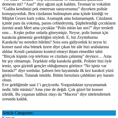
demesin mi? “Aaa!” diye ağzım açık kaldım. Teoman’ın vokalisti
“Galiba kendinizi pek enteresan sanıyorsunuz” diyorken polisle
konuşuyorduk. Ben cüzdanını bulmuştum ama içinde kimliği ve
Müjdat Gezen kartı yoktu. Aramıştık ama bulamamıştık. Cüzdanın
içinde para da yokmuş, parası cebindeymiş. Şüphelendiği çocukların
üzerini aradı Mert ama çocuklar “Polis misin lan sen?” diye tersledi
onu… Keşke polise onlarla gitseymişiz. Neyse, polis bunun için
karakola gitmemiz gerektiğini söyledi. E, biz Zeytinburnu
Karakolu’nu nereden bilelim? Sora sora gidiyorduk ki neyse ki
konser nasıl olsa bitmek üzere diye çıkan bir aile bizi arabalarına
aldılar. Kendi çantalarını kontrol etmeyi ihtam etmediler tabii
“Birçok kişinin cep telefonu ve cüzdanı çalınmış” deyince… Ama
bir şey olmamıştı. Teşekkür edip karakola girdik. Polisler bizi öyle
temiz, spor giyimli gençler olduğumuzu görünce “Ne işiniz var
burada?” diye sordular. Şahsen ben hayatımda ilk kez karakol yüzü
görüyordum. Tutanak tutuldu. Bütün hırsızlara çaldıkları şey haram
olsun.
Eve geldiğimde saat 1’i geçiyordu. Yorgunluktan uyuyamamak
nedir, bilir misiniz? Ama yine de değdi. Çok güzel bir konser
izledik. Bu yaşanan talihsiz olayı da “Macera” diye nitelendirmek
zorunda kaldık.
Article Categories:
Konser