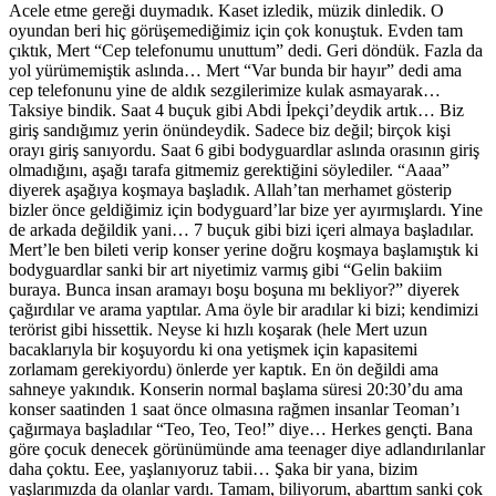
Acele etme gereği duymadık. Kaset izledik, müzik dinledik. O
oyundan beri hiç görüşemediğimiz için çok konuştuk. Evden tam
çıktık, Mert “Cep telefonumu unuttum” dedi. Geri döndük. Fazla da
yol yürümemiştik aslında… Mert “Var bunda bir hayır” dedi ama
cep telefonunu yine de aldık sezgilerimize kulak asmayarak…
Taksiye bindik. Saat 4 buçuk gibi Abdi İpekçi’deydik artık… Biz
giriş sandığımız yerin önündeydik. Sadece biz değil; birçok kişi
orayı giriş sanıyordu. Saat 6 gibi bodyguardlar aslında orasının giriş
olmadığını, aşağı tarafa gitmemiz gerektiğini söylediler. “Aaaa”
diyerek aşağıya koşmaya başladık. Allah’tan merhamet gösterip
bizler önce geldiğimiz için bodyguard’lar bize yer ayırmışlardı. Yine
de arkada değildik yani… 7 buçuk gibi bizi içeri almaya başladılar.
Mert’le ben bileti verip konser yerine doğru koşmaya başlamıştık ki
bodyguardlar sanki bir art niyetimiz varmış gibi “Gelin bakiim
buraya. Bunca insan aramayı boşu boşuna mı bekliyor?” diyerek
çağırdılar ve arama yaptılar. Ama öyle bir aradılar ki bizi; kendimizi
terörist gibi hissettik. Neyse ki hızlı koşarak (hele Mert uzun
bacaklarıyla bir koşuyordu ki ona yetişmek için kapasitemi
zorlamam gerekiyordu) önlerde yer kaptık. En ön değildi ama
sahneye yakındık. Konserin normal başlama süresi 20:30’du ama
konser saatinden 1 saat önce olmasına rağmen insanlar Teoman’ı
çağırmaya başladılar “Teo, Teo, Teo!” diye… Herkes gençti. Bana
göre çocuk denecek görünümünde ama teenager diye adlandırılanlar
daha çoktu. Eee, yaşlanıyoruz tabii… Şaka bir yana, bizim
yaşlarımızda da olanlar vardı. Tamam, biliyorum, abarttım sanki çok