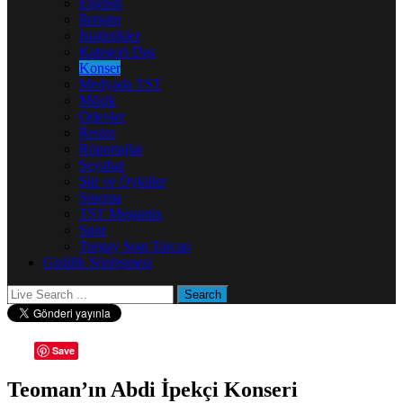
English
İletişim
İstatistikler
Kategori Dışı
Konser
Medyada TST
Müzik
Ödevler
Resim
Röportajlar
Seyahat
Şiir ve Öyküler
Sinema
TST Megamix
Spor
Turgay Suat Tarcan
Gizlilik Sözleşmesi
Save
Teoman’ın Abdi İpekçi Konseri