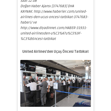
Saat 12:08
Doğan Haber Ajansı [3747683] DHA
KAYNAK: http://www.haberler.com/united-
airlines-den-ucus-oncesi-tatbikat-3747683-
haberi/ ve
http://www.diyadinnet.com/HABER-31931-
united-airlinesden-u%C3%A7u%C5%9F-
%C3%B6ncesi-tatbikat
United Airlines’den Uçuş Öncesi Tatbikat