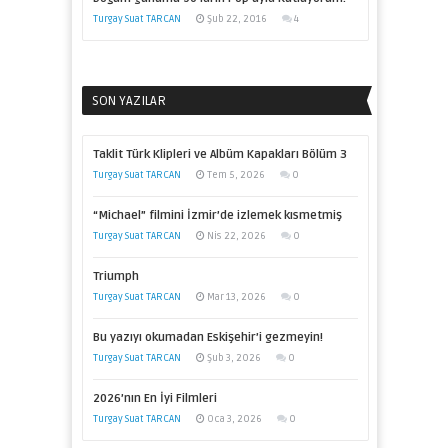
Turgay Suat TARCAN
Şub 22, 2016
4
SON YAZILAR
Taklit Türk Klipleri ve Albüm Kapakları Bölüm 3
Turgay Suat TARCAN
Tem 5, 2026
0
“Michael” filmini İzmir’de izlemek kısmetmiş
Turgay Suat TARCAN
Nis 22, 2026
0
Triumph
Turgay Suat TARCAN
Mar 13, 2026
0
Bu yazıyı okumadan Eskişehir’i gezmeyin!
Turgay Suat TARCAN
Şub 3, 2026
0
2026’nın En İyi Filmleri
Turgay Suat TARCAN
Oca 3, 2026
0