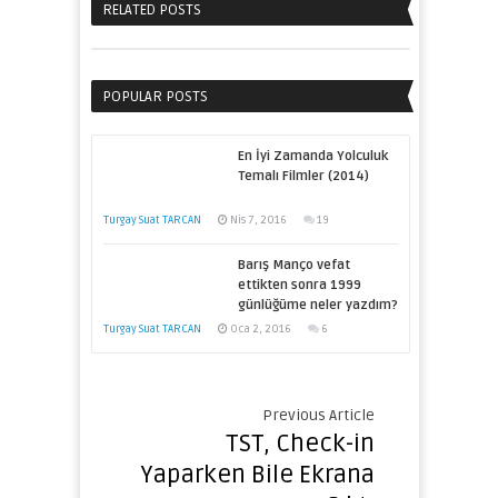
RELATED POSTS
POPULAR POSTS
En İyi Zamanda Yolculuk
Temalı Filmler (2014)
Turgay Suat TARCAN
Nis 7, 2016
19
Barış Manço vefat
ettikten sonra 1999
günlüğüme neler yazdım?
Turgay Suat TARCAN
Oca 2, 2016
6
Previous Article
TST, Check-in
Yaparken Bile Ekrana