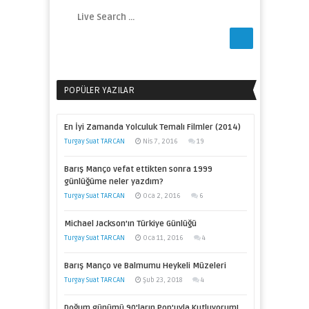
POPÜLER YAZILAR
En İyi Zamanda Yolculuk Temalı Filmler (2014)
Turgay Suat TARCAN
Nis 7, 2016
19
Barış Manço vefat ettikten sonra 1999
günlüğüme neler yazdım?
Turgay Suat TARCAN
Oca 2, 2016
6
Michael Jackson’ın Türkiye Günlüğü
Turgay Suat TARCAN
Oca 11, 2016
4
Barış Manço ve Balmumu Heykeli Müzeleri
Turgay Suat TARCAN
Şub 23, 2018
4
Doğum günümü 90’ların Pop’uyla Kutluyorum!