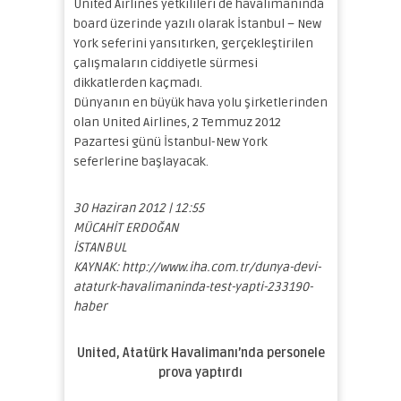
United Airlines yetkilileri de havalimanında
board üzerinde yazılı olarak İstanbul – New
York seferini yansıtırken, gerçekleştirilen
çalışmaların ciddiyetle sürmesi
dikkatlerden kaçmadı.
Dünyanın en büyük hava yolu şirketlerinden
olan United Airlines, 2 Temmuz 2012
Pazartesi günü İstanbul-New York
seferlerine başlayacak.
30 Haziran 2012 | 12:55
MÜCAHİT ERDOĞAN
İSTANBUL
KAYNAK: http://www.iha.com.tr/dunya-devi-
ataturk-havalimaninda-test-yapti-233190-
haber
United, Atatürk Havalimanı’nda personele
prova yaptırdı