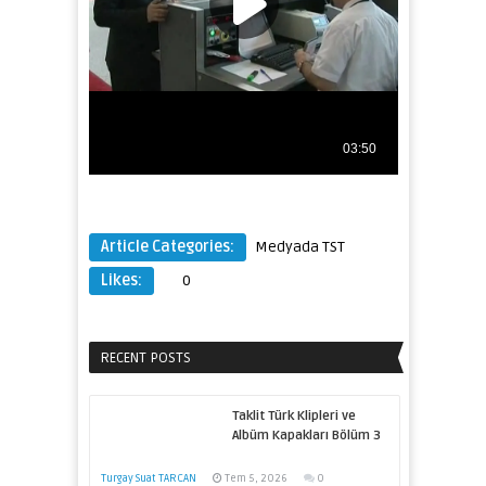
Article Categories:
Medyada TST
Likes:
0
RECENT POSTS
Taklit Türk Klipleri ve
Albüm Kapakları Bölüm 3
Turgay Suat TARCAN
Tem 5, 2026
0